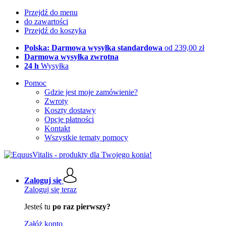
Przejdź do menu
do zawartości
Przejdź do koszyka
Polska: Darmowa wysyłka standardowa
od 239,00 zł
Darmowa wysyłka zwrotna
24 h
Wysyłka
Pomoc
Gdzie jest moje zamówienie?
Zwroty
Koszty dostawy
Opcje płatności
Kontakt
Wszystkie tematy pomocy
Zaloguj się
Zaloguj się teraz
Jesteś tu
po raz pierwszy?
Załóż konto