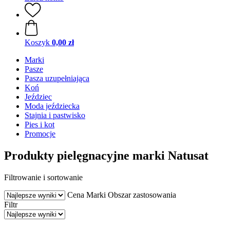
Koszyk
0,00 zł
Marki
Pasze
Pasza uzupełniająca
Koń
Jeździec
Moda jeździecka
Stajnia i pastwisko
Pies i kot
Promocje
Produkty pielęgnacyjne marki Natusat
Filtrowanie i sortowanie
Cena
Marki
Obszar zastosowania
Filtr