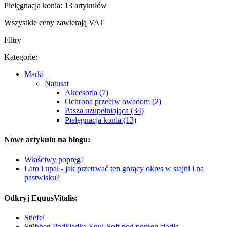
Pielęgnacja konia: 13 artykułów
Wszystkie ceny zawierają VAT
Filtry
Kategorie:
Marki
Natusat
Akcesoria (7)
Ochrona przeciw owadom (2)
Pasza uzupełniająca (34)
Pielęgnacja konia (13)
Nowe artykułu na blogu:
Właściwy popręg!
Lato i upał - jak przetrwać ten gorący okres w stajni i na
pastwisku?
Odkryj EquusVitalis:
Stiefel
Stübben Podkładka Equi-Soft pod popręg siodła