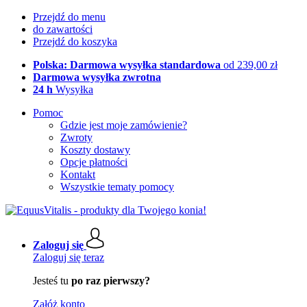
Przejdź do menu
do zawartości
Przejdź do koszyka
Polska: Darmowa wysyłka standardowa
od 239,00 zł
Darmowa wysyłka zwrotna
24 h
Wysyłka
Pomoc
Gdzie jest moje zamówienie?
Zwroty
Koszty dostawy
Opcje płatności
Kontakt
Wszystkie tematy pomocy
Zaloguj się
Zaloguj się teraz
Jesteś tu
po raz pierwszy?
Załóż konto