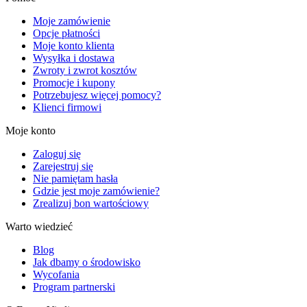
Moje zamówienie
Opcje płatności
Moje konto klienta
Wysyłka i dostawa
Zwroty i zwrot kosztów
Promocje i kupony
Potrzebujesz więcej pomocy?
Klienci firmowi
Moje konto
Zaloguj się
Zarejestruj się
Nie pamiętam hasła
Gdzie jest moje zamówienie?
Zrealizuj bon wartościowy
Warto wiedzieć
Blog
Jak dbamy o środowisko
Wycofania
Program partnerski