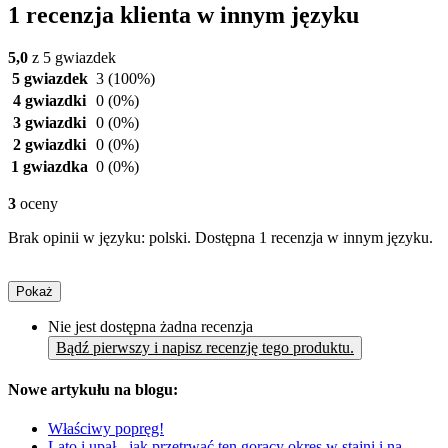
1 recenzja klienta w innym języku
5,0
z 5 gwiazdek
5 gwiazdek
3
(100%)
4 gwiazdki
0
(0%)
3 gwiazdki
0
(0%)
2 gwiazdki
0
(0%)
1 gwiazdka
0
(0%)
3
oceny
Brak opinii w języku: polski. Dostępna 1 recenzja w innym języku.
Pokaż
Nie jest dostępna żadna recenzja
Bądź pierwszy i napisz recenzję tego produktu.
Nowe artykułu na blogu:
Właściwy popręg!
Lato i upał - jak przetrwać ten gorący okres w stajni i na