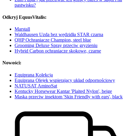
pastwisku?
Odkryj EquusVitalis:
Marstall
Waldhausen Uzda bez wędzidła STAR czarna
QHP Ochraniacze Champion, steel blue
Grooming Deluxe Spray przeciw gryzieniu
Hybrid Carbon ochraniacze skokowe, czarne
Nowości:
Equiprana Kolekcja
Equiprana Olejek wspierający układ odpornościowy
NATUSAT AminoSat
Kentucky Horsewear Kantar 'Plaited Nylon', beige
Maska przeciw insektom 'Skin Friendly with ears', black