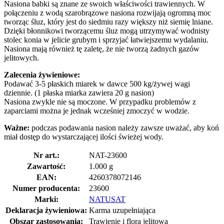
Nasiona babki są znane ze swoich właściwości trawiennych. W
połączeniu z wodą szarobrązowe nasiona rozwijają ogromną moc
tworząc śluz, który jest do siedmiu razy większy niż siemię lniane.
Dzięki błonnikowi tworzącemu śluz mogą utrzymywać wodnisty
stolec konia w jelicie grubym i sprzyjać łatwiejszemu wydalaniu.
Nasiona mają również tę zaletę, że nie tworzą żadnych gazów
jelitowych.
Zalecenia żywieniowe:
Podawać 3-5 płaskich miarek w dawce 500 kg/żywej wagi
dziennie. (1 płaska miarka zawiera 20 g nasion)
Nasiona zwykle nie są moczone. W przypadku problemów z
zaparciami można je jednak wcześniej zmoczyć w wodzie.
Ważne:
podczas podawania nasion należy zawsze uważać, aby koń
miał dostęp do wystarczającej ilości świeżej wody.
Nr art.:
NAT-23600
Zawartość:
1.000 g
EAN:
4260378072146
Numer producenta:
23600
Marki:
NATUSAT
Deklaracja żywieniowa:
Karma uzupełniająca
Obszar zastosowania:
Trawienie i flora jelitowa