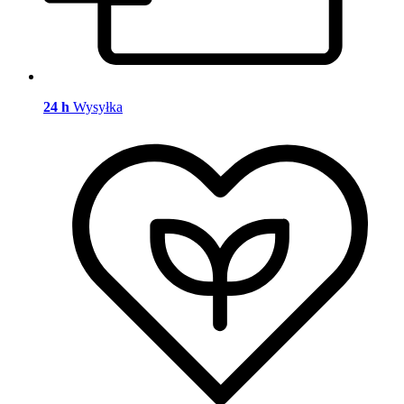
24 h
Wysyłka