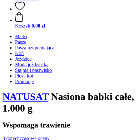
Koszyk
0,00 zł
Marki
Pasze
Pasza uzupełniająca
Koń
Jeździec
Moda jeździecka
Stajnia i pastwisko
Pies i kot
Promocje
NATUSAT
Nasiona babki całe,
1.000 g
Wspomaga trawienie
3 dotychczasowe oceny