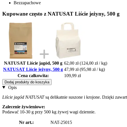
Bezzapachowe
Kupowane często z NATUSAT Liście jeżyny, 500 g
NATUSAT Liście jagód, 500 g
62,00 zł
(124,00 zł / kg)
NATUSAT Liście jeżyny, 500 g
47,99 zł
(95,98 zł / kg)
Cena całkowita:
109,99 zł
Dodaj produkty do koszyka
Opis
Liście jagód NATUSAT
są delikatnie suszone i krojone. Dzięki zaw
Zalecenie żywieniowe:
Podawać 10-30 g przy 500 kg żywej wagi dziennie.
Nr art.:
NAT-25015