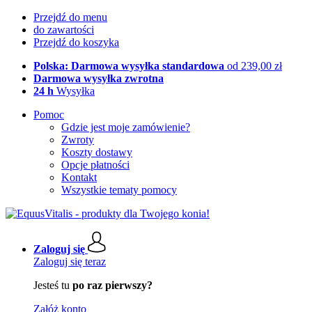
Przejdź do menu
do zawartości
Przejdź do koszyka
Polska: Darmowa wysyłka standardowa
od 239,00 zł
Darmowa wysyłka zwrotna
24 h
Wysyłka
Pomoc
Gdzie jest moje zamówienie?
Zwroty
Koszty dostawy
Opcje płatności
Kontakt
Wszystkie tematy pomocy
Zaloguj się
Zaloguj się teraz
Jesteś tu
po raz pierwszy?
Załóż konto