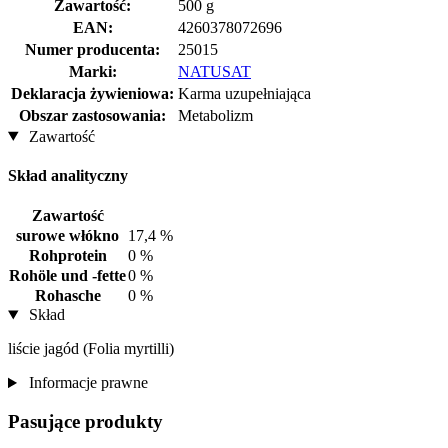
Zawartość:
500 g
EAN:
4260378072696
Numer producenta:
25015
Marki:
NATUSAT
Deklaracja żywieniowa:
Karma uzupełniająca
Obszar zastosowania:
Metabolizm
Zawartość
Skład analityczny
Zawartość
surowe włókno
17,4 %
Rohprotein
0 %
Rohöle und -fette
0 %
Rohasche
0 %
Skład
liście jagód (Folia myrtilli)
Informacje prawne
Pasujące produkty