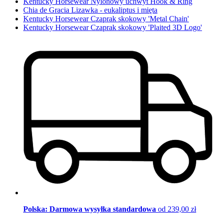
Kentucky Horsewear Nylonowy uchwyt Hook & Ring
Chia de Gracia Lizawka - eukaliptus i mięta
Kentucky Horsewear Czaprak skokowy 'Metal Chain'
Kentucky Horsewear Czaprak skokowy 'Plaited 3D Logo'
Polska: Darmowa wysyłka standardowa
od 239,00 zł