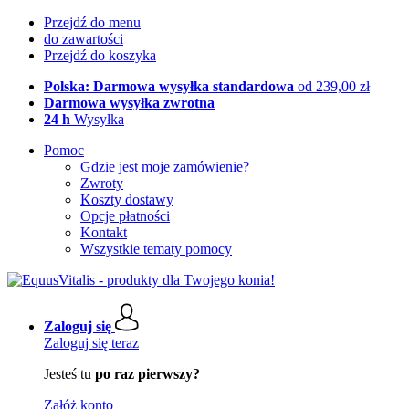
Przejdź do menu
do zawartości
Przejdź do koszyka
Polska: Darmowa wysyłka standardowa
od 239,00 zł
Darmowa wysyłka zwrotna
24 h
Wysyłka
Pomoc
Gdzie jest moje zamówienie?
Zwroty
Koszty dostawy
Opcje płatności
Kontakt
Wszystkie tematy pomocy
Zaloguj się
Zaloguj się teraz
Jesteś tu
po raz pierwszy?
Załóż konto