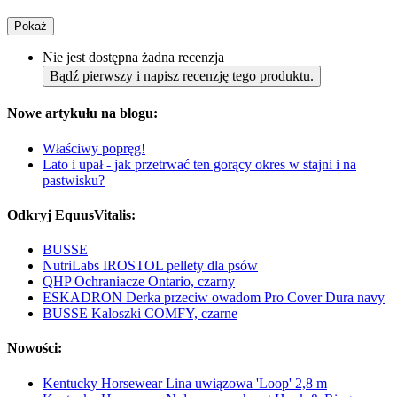
Pokaż
Nie jest dostępna żadna recenzja
Bądź pierwszy i napisz recenzję tego produktu.
Nowe artykułu na blogu:
Właściwy popręg!
Lato i upał - jak przetrwać ten gorący okres w stajni i na
pastwisku?
Odkryj EquusVitalis:
BUSSE
NutriLabs IROSTOL pellety dla psów
QHP Ochraniacze Ontario, czarny
ESKADRON Derka przeciw owadom Pro Cover Dura navy
BUSSE Kaloszki COMFY, czarne
Nowości:
Kentucky Horsewear Lina uwiązowa 'Loop' 2,8 m