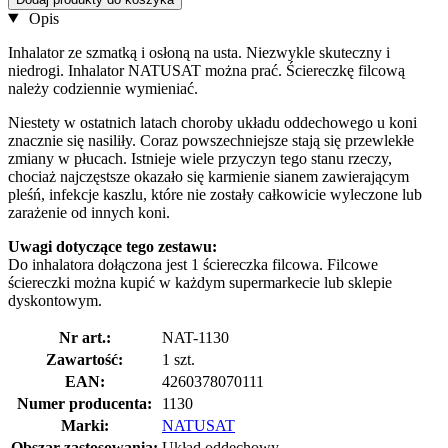
Opis
Inhalator ze szmatką i osłoną na usta. Niezwykle skuteczny i
niedrogi. Inhalator NATUSAT można prać. Ściereczkę filcową
należy codziennie wymieniać.
Niestety w ostatnich latach choroby układu oddechowego u koni
znacznie się nasiliły. Coraz powszechniejsze stają się przewlekłe
zmiany w płucach. Istnieje wiele przyczyn tego stanu rzeczy,
chociaż najczęstsze okazało się karmienie sianem zawierającym
pleśń, infekcje kaszlu, które nie zostały całkowicie wyleczone lub
zarażenie od innych koni.
Uwagi dotyczące tego zestawu:
Do inhalatora dołączona jest 1 ściereczka filcowa. Filcowe
ściereczki można kupić w każdym supermarkecie lub sklepie
dyskontowym.
Nr art.:
NAT-1130
Zawartość:
1 szt.
EAN:
4260378070111
Numer producenta:
1130
Marki:
NATUSAT
Obszar zastosowania:
Układ oddechowy