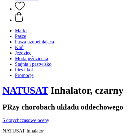
Marki
Pasze
Pasza uzupełniająca
Koń
Jeździec
Moda jeździecka
Stajnia i pastwisko
Pies i kot
Promocje
NATUSAT
Inhalator, czarny
PRzy chorobach układu oddechowego
5 dotychczasowe oceny
NATUSAT Inhalator