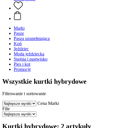
Marki
Pasze
Pasza uzupełniająca
Koń
Jeździec
Moda jeździecka
Stajnia i pastwisko
Pies i kot
Promocje
Wszystkie kurtki hybrydowe
Filtrowanie i sortowanie
Cena
Marki
Filtr
Kurtki hybrydowe: 2 artykuły