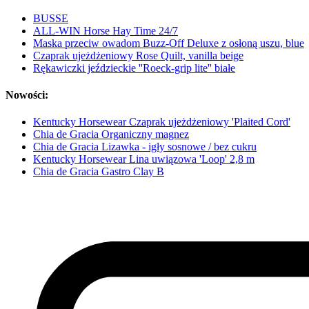
BUSSE
ALL-WIN Horse Hay Time 24/7
Maska przeciw owadom Buzz-Off Deluxe z osłoną uszu, blue
Czaprak ujeżdżeniowy Rose Quilt, vanilla beige
Rękawiczki jeździeckie ''Roeck-grip lite'' białe
Nowości:
Kentucky Horsewear Czaprak ujeżdżeniowy 'Plaited Cord'
Chia de Gracia Organiczny magnez
Chia de Gracia Lizawka - igły sosnowe / bez cukru
Kentucky Horsewear Lina uwiązowa 'Loop' 2,8 m
Chia de Gracia Gastro Clay B