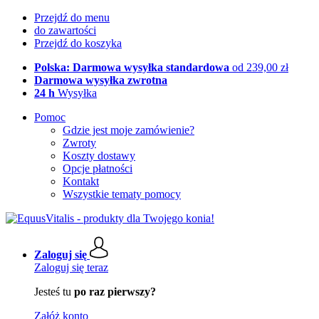
Przejdź do menu
do zawartości
Przejdź do koszyka
Polska: Darmowa wysyłka standardowa
od 239,00 zł
Darmowa wysyłka zwrotna
24 h
Wysyłka
Pomoc
Gdzie jest moje zamówienie?
Zwroty
Koszty dostawy
Opcje płatności
Kontakt
Wszystkie tematy pomocy
Zaloguj się
Zaloguj się teraz
Jesteś tu
po raz pierwszy?
Załóż konto