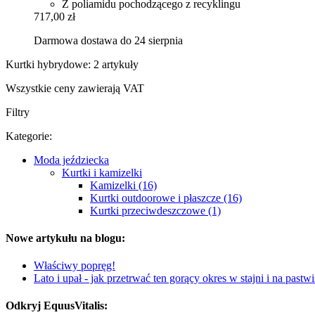
Z poliamidu pochodzącego z recyklingu
717,00 zł
Darmowa dostawa do 24 sierpnia
Kurtki hybrydowe: 2 artykuły
Wszystkie ceny zawierają VAT
Filtry
Kategorie:
Moda jeździecka
Kurtki i kamizelki
Kamizelki (16)
Kurtki outdoorowe i płaszcze (16)
Kurtki przeciwdeszczowe (1)
Nowe artykułu na blogu:
Właściwy popręg!
Lato i upał - jak przetrwać ten gorący okres w stajni i na pastw
Odkryj EquusVitalis: