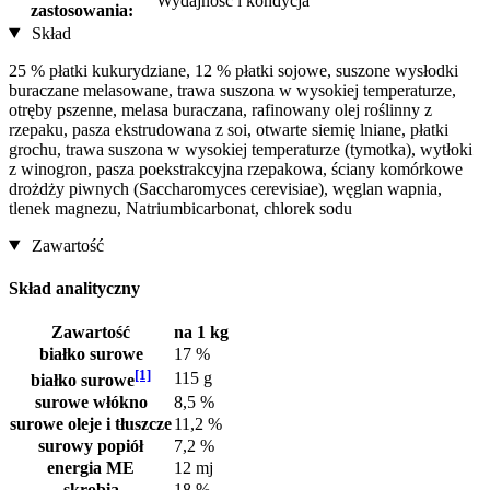
Wydajność i kondycja
zastosowania:
Skład
25 % płatki kukurydziane, 12 % płatki sojowe, suszone wysłodki
buraczane melasowane, trawa suszona w wysokiej temperaturze,
otręby pszenne, melasa buraczana, rafinowany olej roślinny z
rzepaku, pasza ekstrudowana z soi, otwarte siemię lniane, płatki
grochu, trawa suszona w wysokiej temperaturze (tymotka), wytłoki
z winogron, pasza poekstrakcyjna rzepakowa, ściany komórkowe
drożdży piwnych (Saccharomyces cerevisiae), węglan wapnia,
tlenek magnezu, Natriumbicarbonat, chlorek sodu
Zawartość
Skład analityczny
Zawartość
na 1 kg
białko surowe
17 %
[1]
115 g
białko surowe
surowe włókno
8,5 %
surowe oleje i tłuszcze
11,2 %
surowy popiół
7,2 %
energia ME
12 mj
skrobia
18 %