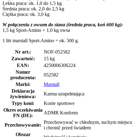
Lekka praca: ok. 1,0 do 1,5 kg
Średnia praca: ok. 2,0 do 2,5 kg
Ciężka praca: ok. 3,0 kg
W połączeniu z owsem do siana (średnia praca, koń 600 kg):
1,5 kg Sport-Amino + 1,0 kg owsa
1 litr marstall Sport-Amino = ok. 500 g.
Nr art.:
NOF-052582
Zawartość:
15 kg
EAN:
4250006306224
Numer
052582
producenta:
Marki:
Marstall
Deklaracja
Karma uzupełniająca
żywieniowa:
Typy koni:
Konie sportowe
Okres oczekiwania
ADMR Konform
FN (DE):
Przechowywać w chłodnym, suchym miejscu
Przechowywanie:
i chronić przed światłem
Obszar