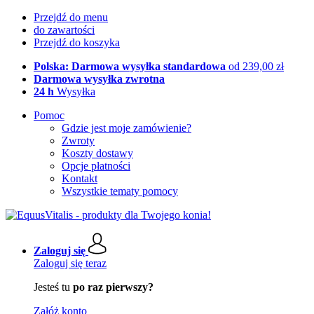
Przejdź do menu
do zawartości
Przejdź do koszyka
Polska: Darmowa wysyłka standardowa
od 239,00 zł
Darmowa wysyłka zwrotna
24 h
Wysyłka
Pomoc
Gdzie jest moje zamówienie?
Zwroty
Koszty dostawy
Opcje płatności
Kontakt
Wszystkie tematy pomocy
Zaloguj się
Zaloguj się teraz
Jesteś tu
po raz pierwszy?
Załóż konto