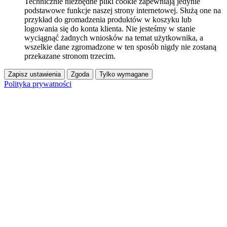
Technicznie niezbędne pliki cookie zapewniają jedynie
podstawowe funkcje naszej strony internetowej. Służą one na
przykład do gromadzenia produktów w koszyku lub
logowania się do konta klienta. Nie jesteśmy w stanie
wyciągnąć żadnych wniosków na temat użytkownika, a
wszelkie dane zgromadzone w ten sposób nigdy nie zostaną
przekazane stronom trzecim.
Zapisz ustawienia
Zgoda
Tylko wymagane
Polityka prywatności