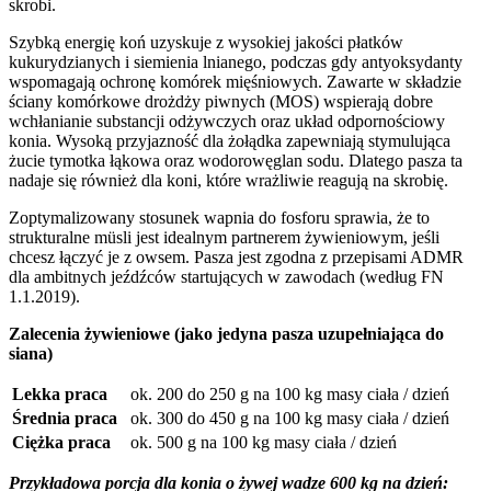
skrobi.
Szybką energię koń uzyskuje z wysokiej jakości płatków
kukurydzianych i siemienia lnianego, podczas gdy antyoksydanty
wspomagają ochronę komórek mięśniowych. Zawarte w składzie
ściany komórkowe drożdży piwnych (MOS) wspierają dobre
wchłanianie substancji odżywczych oraz układ odpornościowy
konia. Wysoką przyjazność dla żołądka zapewniają stymulująca
żucie tymotka łąkowa oraz wodorowęglan sodu. Dlatego pasza ta
nadaje się również dla koni, które wrażliwie reagują na skrobię.
Zoptymalizowany stosunek wapnia do fosforu sprawia, że to
strukturalne müsli jest idealnym partnerem żywieniowym, jeśli
chcesz łączyć je z owsem. Pasza jest zgodna z przepisami ADMR
dla ambitnych jeźdźców startujących w zawodach (według FN
1.1.2019).
Zalecenia żywieniowe (jako jedyna pasza uzupełniająca do
siana)
Lekka praca
ok. 200 do 250 g na 100 kg masy ciała / dzień
Średnia praca
ok. 300 do 450 g na 100 kg masy ciała / dzień
Ciężka praca
ok. 500 g na 100 kg masy ciała / dzień
Przykładowa porcja dla konia o żywej wadze 600 kg na dzień: