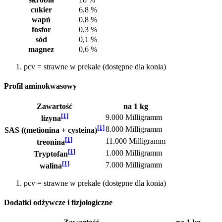
cukier
6,8 %
wapń
0,8 %
fosfor
0,3 %
sód
0,1 %
magnez
0,6 %
pcv = strawne w prekale (dostępne dla konia)
Profil aminokwasowy
Zawartość
na 1 kg
[1]
9.000 Milligramm
lizyna
[1]
8.000 Milligramm
SAS ((metionina + cysteina)
[1]
11.000 Milligramm
treonina
[1]
1.000 Milligramm
Tryptofan
[1]
7.000 Milligramm
walina
pcv = strawne w prekale (dostępne dla konia)
Dodatki odżywcze i fizjologiczne