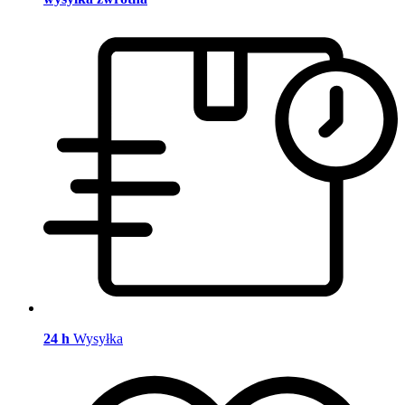
24 h
Wysyłka