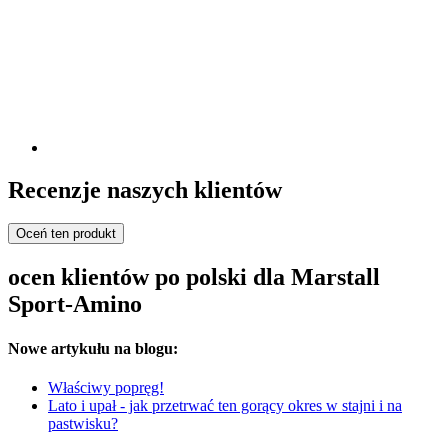
Recenzje naszych klientów
Oceń ten produkt
ocen klientów po polski dla Marstall
Sport-Amino
Nowe artykułu na blogu:
Właściwy popręg!
Lato i upał - jak przetrwać ten gorący okres w stajni i na
pastwisku?