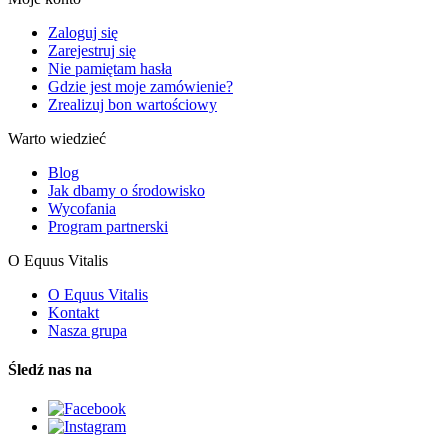
Zaloguj się
Zarejestruj się
Nie pamiętam hasła
Gdzie jest moje zamówienie?
Zrealizuj bon wartościowy
Warto wiedzieć
Blog
Jak dbamy o środowisko
Wycofania
Program partnerski
O Equus Vitalis
O Equus Vitalis
Kontakt
Nasza grupa
Śledź nas na