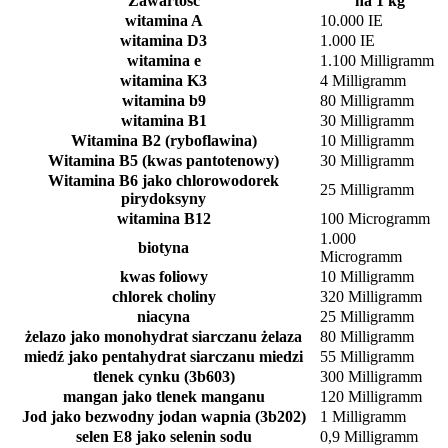
Zawartość
na 1 kg
witamina A
10.000 IE
witamina D3
1.000 IE
witamina e
1.100 Milligramm
witamina K3
4 Milligramm
witamina b9
80 Milligramm
witamina B1
30 Milligramm
Witamina B2 (ryboflawina)
10 Milligramm
Witamina B5 (kwas pantotenowy)
30 Milligramm
Witamina B6 jako chlorowodorek
25 Milligramm
pirydoksyny
witamina B12
100 Microgramm
1.000
biotyna
Microgramm
kwas foliowy
10 Milligramm
chlorek choliny
320 Milligramm
niacyna
25 Milligramm
żelazo jako monohydrat siarczanu żelaza
80 Milligramm
miedź jako pentahydrat siarczanu miedzi
55 Milligramm
tlenek cynku (3b603)
300 Milligramm
mangan jako tlenek manganu
120 Milligramm
Jod jako bezwodny jodan wapnia (3b202)
1 Milligramm
selen E8 jako selenin sodu
0,9 Milligramm