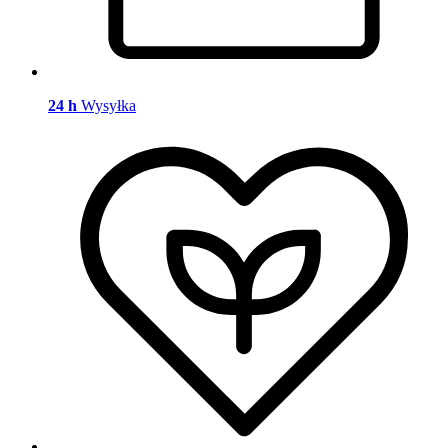
24 h
Wysyłka