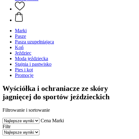
Marki
Pasze
Pasza uzupełniająca
Koń
Jeździec
Moda jeździecka
Stajnia i pastwisko
Pies i kot
Promocje
Wyściółka i ochraniacze ze skóry
jagnięcej do sportów jeździeckich
Filtrowanie i sortowanie
Cena
Marki
Filtr