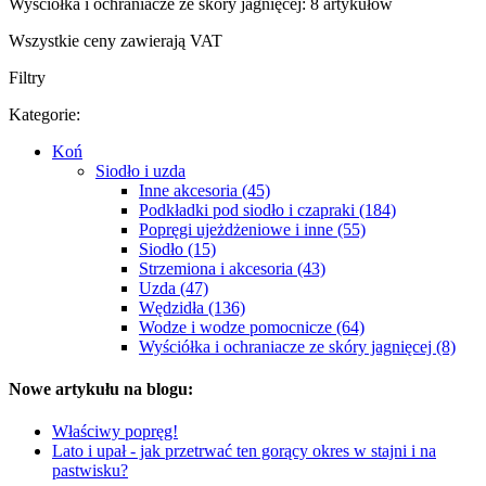
Wyściółka i ochraniacze ze skóry jagnięcej: 8 artykułów
Wszystkie ceny zawierają VAT
Filtry
Kategorie:
Koń
Siodło i uzda
Inne akcesoria (45)
Podkładki pod siodło i czapraki (184)
Popręgi ujeżdżeniowe i inne (55)
Siodło (15)
Strzemiona i akcesoria (43)
Uzda (47)
Wędzidła (136)
Wodze i wodze pomocnicze (64)
Wyściółka i ochraniacze ze skóry jagnięcej (8)
Nowe artykułu na blogu:
Właściwy popręg!
Lato i upał - jak przetrwać ten gorący okres w stajni i na
pastwisku?