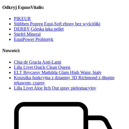
Odkryj EquusVitalis:
PIKEUR
Stübben Popręg Equi-Soft ebony bez wyściółki
DERBY Górska łąka pellet
Stiefel Mineral
EquiPower Probiotyk
Nowości:
Chia de Gracia Anti-Lami
Lilla Livet Quick Clean Queen
ELT Bryczesy Mathilda Glam High Waist, biały
Koszulka funkcyjna z dzianiny 3D Richmond z długim
rękawem, czarny
Lilla Livet Aloe Itch Out spray pielęgnacyjny