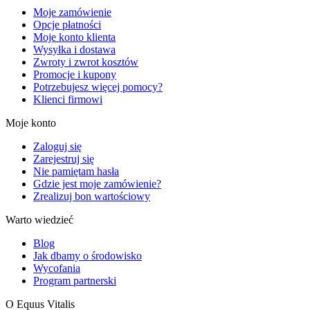
Moje zamówienie
Opcje płatności
Moje konto klienta
Wysyłka i dostawa
Zwroty i zwrot kosztów
Promocje i kupony
Potrzebujesz więcej pomocy?
Klienci firmowi
Moje konto
Zaloguj się
Zarejestruj się
Nie pamiętam hasła
Gdzie jest moje zamówienie?
Zrealizuj bon wartościowy
Warto wiedzieć
Blog
Jak dbamy o środowisko
Wycofania
Program partnerski
O Equus Vitalis