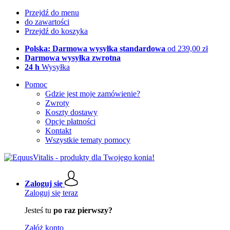
Przejdź do menu
do zawartości
Przejdź do koszyka
Polska: Darmowa wysyłka standardowa
od 239,00 zł
Darmowa wysyłka zwrotna
24 h
Wysyłka
Pomoc
Gdzie jest moje zamówienie?
Zwroty
Koszty dostawy
Opcje płatności
Kontakt
Wszystkie tematy pomocy
Zaloguj się
Zaloguj się teraz
Jesteś tu
po raz pierwszy?
Załóż konto