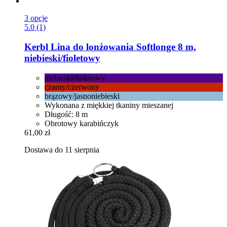
3 opcje
5.0 (1)
Kerbl
Lina do lonżowania Softlonge 8 m,
niebieski/fioletowy
niebieski/fioletowy
czarny/czerwony
brązowy/jasnoniebieski
Wykonana z miękkiej tkaniny mieszanej
Długość: 8 m
Obrotowy karabińczyk
61,00 zł
Dostawa do 11 sierpnia