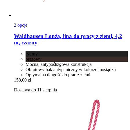
2 opcje
Waldhausen
Lonża, lina do pracy z ziemi, 4,2
m, czarny
czarny
brązowy
Mocna, antypoślizgowa konstrukcja
Obrotowy hak antypaniczny w kolorze mosiądzu
Optymalna długość do prac z ziemi
158,00 zł
Dostawa do 11 sierpnia