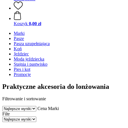
Koszyk
0,00 zł
Marki
Pasze
Pasza uzupełniająca
Koń
Jeździec
Moda jeździecka
Stajnia i pastwisko
Pies i kot
Promocje
Praktyczne akcesoria do lonżowania
Filtrowanie i sortowanie
Cena
Marki
Filtr