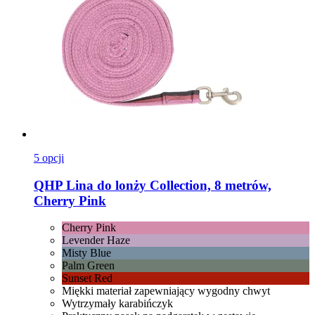
5 opcji
QHP
Lina do lonży Collection, 8 metrów,
Cherry Pink
Cherry Pink
Levender Haze
Misty Blue
Palm Green
Sunset Red
Miękki materiał zapewniający wygodny chwyt
Wytrzymały karabińczyk