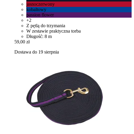
jasnoczerwony
kobaltowy
passion flower
+2
Z pętlą do trzymania
W zestawie praktyczna torba
Długość: 8 m
59,00 zł
Dostawa do 19 sierpnia