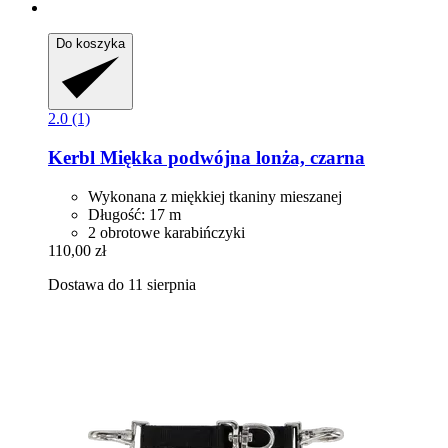
Do koszyka
2.0 (1)
Kerbl
Miękka podwójna lonża, czarna
Wykonana z miękkiej tkaniny mieszanej
Długość: 17 m
2 obrotowe karabińczyki
110,00 zł
Dostawa do 11 sierpnia