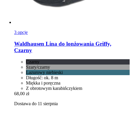
3 opcje
Waldhausen
Lina do lonżowania Griffy,
Czarny
Czarny
Szary/czarny
Lazurowy niebieski
Długość: ok. 8 m
Miękka i poręczna
Z obrotowym karabińczykiem
68,00 zł
Dostawa do 11 sierpnia