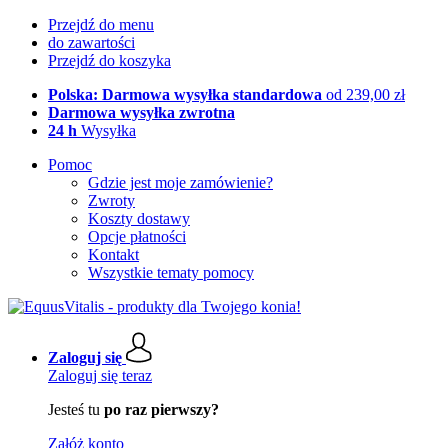
Przejdź do menu
do zawartości
Przejdź do koszyka
Polska: Darmowa wysyłka standardowa
od 239,00 zł
Darmowa wysyłka zwrotna
24 h
Wysyłka
Pomoc
Gdzie jest moje zamówienie?
Zwroty
Koszty dostawy
Opcje płatności
Kontakt
Wszystkie tematy pomocy
Zaloguj się
Zaloguj się teraz
Jesteś tu
po raz pierwszy?
Załóż konto