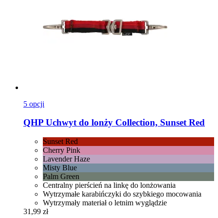
5 opcji
QHP
Uchwyt do lonży Collection, Sunset Red
Sunset Red
Cherry Pink
Lavender Haze
Misty Blue
Palm Green
Centralny pierścień na linkę do lonżowania
Wytrzymałe karabińczyki do szybkiego mocowania
Wytrzymały materiał o letnim wyglądzie
31,99 zł