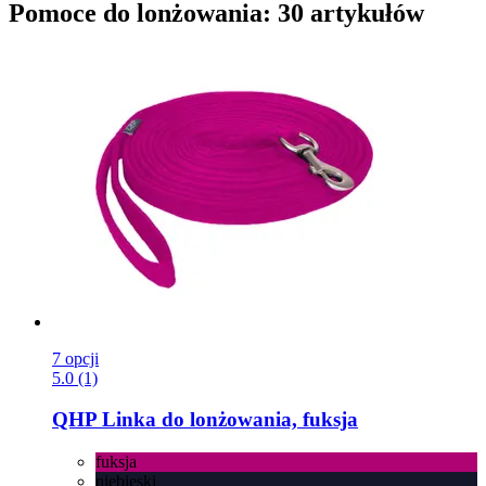
Pomoce do lonżowania: 30 artykułów
7 opcji
5.0 (1)
QHP
Linka do lonżowania, fuksja
fuksja
niebieski