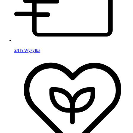
24 h
Wysyłka