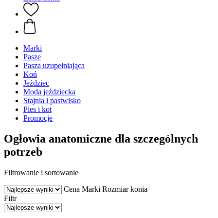
Marki
Pasze
Pasza uzupełniająca
Koń
Jeździec
Moda jeździecka
Stajnia i pastwisko
Pies i kot
Promocje
Ogłowia anatomiczne dla szczególnych
potrzeb
Filtrowanie i sortowanie
Cena
Marki
Rozmiar konia
Filtr