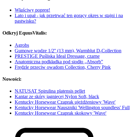
Właściwy popręg!
Lato i upał - jak przetrwać ten gorący okres w stajni i na
pastwisku?
Odkryj EquusVitalis:
Agrobs
Gumowe wodze 1/2'' (13 mm), Warmblut D-Collection
PRESTIGE Puśliska Ideal Dressage, czarne
Anatomiczna podkładka pod siodło „Absorb”
Frędzle przeciw owadom Collection, Cherry Pink
Nowości:
NATUSAT Spirulina platensis pellet
Kantar ze skóry jagnięcej Nylon Soft, black
Kentucky Horsewear Czaprak ujeżdżeniowy 'Wave'
Kentucky Horsewear Nauszniki 'Wellington soundless' Full
Kentucky Horsewear Czaprak skokowy 'Wave'