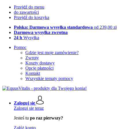
Przejdź do menu
do zawartości
Przejdź do koszyka
Polska: Darmowa wysyłka standardowa
od 239,00 zł
Darmowa wysyłka zwrotna
24 h
Wysyłka
Pomoc
Gdzie jest moje zamówienie?
Zwroty
Koszty dostawy
Opcje płatności
Kontakt
Wszystkie tematy pomocy
Zaloguj się
Zaloguj się teraz
Jesteś tu
po raz pierwszy?
Załóż konto