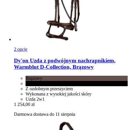
2 opcje
Dy'on
Uzda z podwójnym nachrapnikiem,
Warmblut D-​Collection, Brązowy
Brązowy
Czarny
Z ozdobnym przeszyciem
Wykonana z wysokiej jakości skóry
Uzda 2w1
1 254,00 zł
Darmowa dostawa do 11 sierpnia