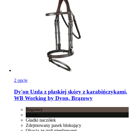
2 opcje
Dy'on
Uzda z płaskiej skóry z karabińczykami,
WB Working by Dyon, Brązowy
Brązowy
Czarny
Gładki naczółek
Zdejmowany pasek blokujący
Okucia ze stali nierdzewnej