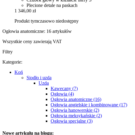
Plecione detale na paskach
1 346,00 zł
Produkt tymczasowo niedostępny
Ogłowia anatomiczne: 16 artykułów
Wszystkie ceny zawierają VAT
Filtry
Kategorie:
Koń
Siodło i uzda
Uzda
Kawecany (7)
Ogłowia (4)
Ogłowia anatomiczne (16)
Ogłowia angielskie i kombinowane (17)
Ogłowia hanowerskie (2)
Ogłowia meksykańskie (2)
Ogłowia specjalne (3)
Nowe artykułu na blogu: