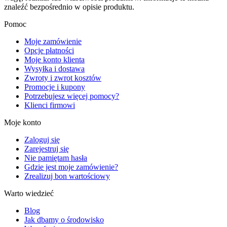
znaleźć bezpośrednio w opisie produktu.
Pomoc
Moje zamówienie
Opcje płatności
Moje konto klienta
Wysyłka i dostawa
Zwroty i zwrot kosztów
Promocje i kupony
Potrzebujesz więcej pomocy?
Klienci firmowi
Moje konto
Zaloguj się
Zarejestruj się
Nie pamiętam hasła
Gdzie jest moje zamówienie?
Zrealizuj bon wartościowy
Warto wiedzieć
Blog
Jak dbamy o środowisko