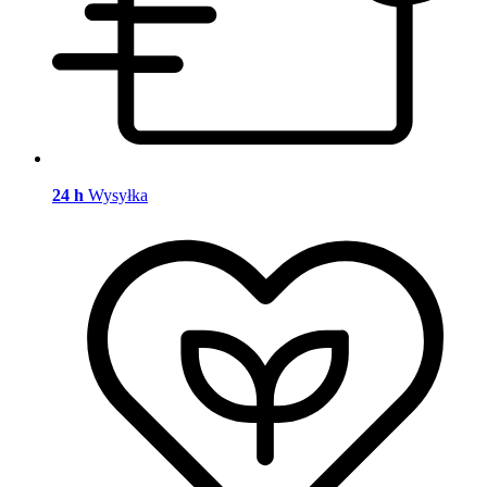
24 h
Wysyłka