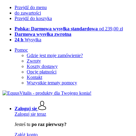
Przejdź do menu
do zawartości
Przejdź do koszyka
Polska: Darmowa wysyłka standardowa
od 239,00 zł
Darmowa wysyłka zwrotna
24 h
Wysyłka
Pomoc
Gdzie jest moje zamówienie?
Zwroty
Koszty dostawy
Opcje płatności
Kontakt
Wszystkie tematy pomocy
Zaloguj się
Zaloguj się teraz
Jesteś tu
po raz pierwszy?
Załóż konto