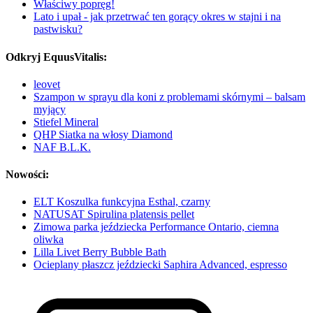
Właściwy popręg!
Lato i upał - jak przetrwać ten gorący okres w stajni i na
pastwisku?
Odkryj EquusVitalis:
leovet
Szampon w sprayu dla koni z problemami skórnymi – balsam
myjący
Stiefel Mineral
QHP Siatka na włosy Diamond
NAF B.L.K.
Nowości:
ELT Koszulka funkcyjna Esthal, czarny
NATUSAT Spirulina platensis pellet
Zimowa parka jeździecka Performance Ontario, ciemna
oliwka
Lilla Livet Berry Bubble Bath
Ocieplany płaszcz jeździecki Saphira Advanced, espresso