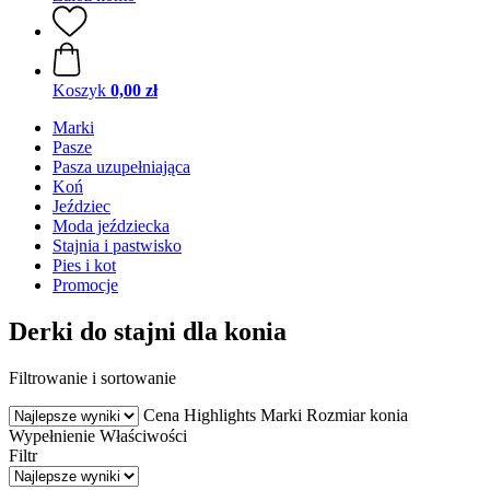
Koszyk
0,00 zł
Marki
Pasze
Pasza uzupełniająca
Koń
Jeździec
Moda jeździecka
Stajnia i pastwisko
Pies i kot
Promocje
Derki do stajni dla konia
Filtrowanie i sortowanie
Cena
Highlights
Marki
Rozmiar konia
Wypełnienie
Właściwości
Filtr