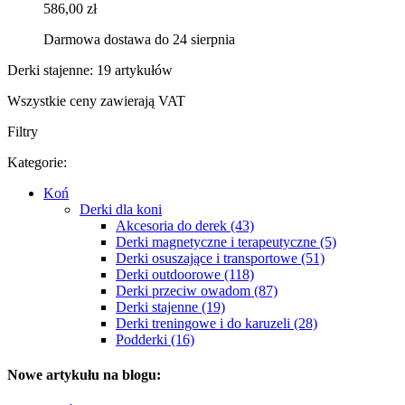
586,00 zł
Darmowa dostawa do 24 sierpnia
Derki stajenne: 19 artykułów
Wszystkie ceny zawierają VAT
Filtry
Kategorie:
Koń
Derki dla koni
Akcesoria do derek (43)
Derki magnetyczne i terapeutyczne (5)
Derki osuszające i transportowe (51)
Derki outdoorowe (118)
Derki przeciw owadom (87)
Derki stajenne (19)
Derki treningowe i do karuzeli (28)
Podderki (16)
Nowe artykułu na blogu: