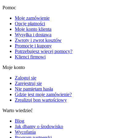
Pomoc
Moje zamówienie
Opcje płatności
Moje konto klienta
Wysyłka i dostawa
Zwroty i zwrot kosztów
Promocje i kupony
Potrzebujesz więcej pomocy?
Klienci firmowi
Moje konto
Zaloguj się
Zarejestruj się
Nie pamiętam hasła
Gdzie jest moje zamówienie?
Zrealizuj bon wartościowy
Warto wiedzieć
Blog
Jak dbamy o środowisko
Wycofania
Program partnerski