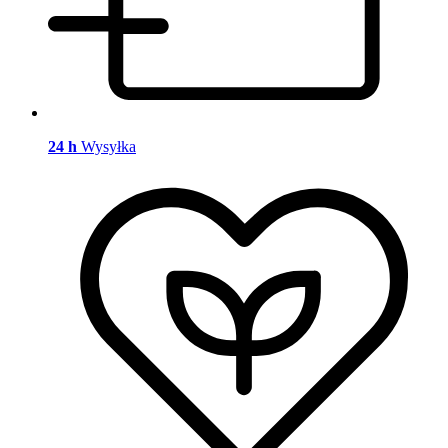
24 h
Wysyłka