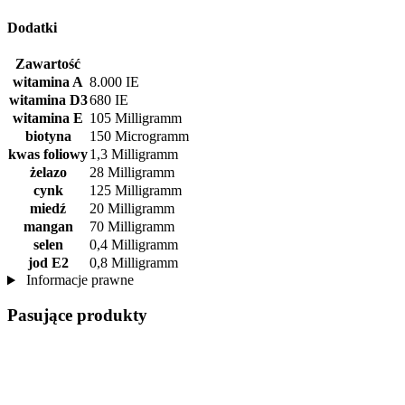
Dodatki
Zawartość
witamina A
8.000 IE
witamina D3
680 IE
witamina E
105 Milligramm
biotyna
150 Microgramm
kwas foliowy
1,3 Milligramm
żelazo
28 Milligramm
cynk
125 Milligramm
miedź
20 Milligramm
mangan
70 Milligramm
selen
0,4 Milligramm
jod E2
0,8 Milligramm
Informacje prawne
Pasujące produkty