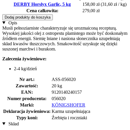
DERBY Horslyx Garlic, 5 kg
158,00 zł
(31,60 zł / kg)
Cena całkowita:
279,00 zł
Dodaj produkty do koszyka
Opis
Musli pełnoziarniste charakteryzuje się urozmaiconą recepturą.
Wysokiej jakości olej z ostropestu plamistego może być doskonałym
źródłem energii. Siemię lniane i nasiona słonecznika uzupełniają
skład kwasów tłuszczowych. Smakowitość uzyskuje się dzięki
suszonej marchwi i burakom.
Zalecenia żywieniowe:
2-4 kg/dzień
Nr art.:
ASS-056020
Zawartość:
20 kg
EAN:
9120140240157
Numer producenta:
056020
Marki:
KÖNIGSHOFER
Deklaracja żywieniowa:
Karma uzupełniająca
Typy koni:
Źrebięta i roczniaki
Skład