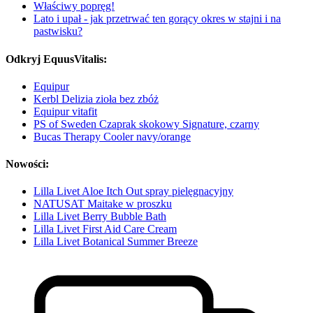
Właściwy popręg!
Lato i upał - jak przetrwać ten gorący okres w stajni i na
pastwisku?
Odkryj EquusVitalis:
Equipur
Kerbl Delizia zioła bez zbóż
Equipur vitafit
PS of Sweden Czaprak skokowy Signature, czarny
Bucas Therapy Cooler navy/orange
Nowości:
Lilla Livet Aloe Itch Out spray pielęgnacyjny
NATUSAT Maitake w proszku
Lilla Livet Berry Bubble Bath
Lilla Livet First Aid Care Cream
Lilla Livet Botanical Summer Breeze