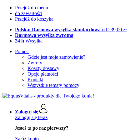
Przejdź do menu
do zawartości
Przejdź do koszyka
Polska: Darmowa wysyłka standardowa
od 239,00 zł
Darmowa wysyłka zwrotna
24 h
Wysyłka
Pomoc
Gdzie jest moje zamówienie?
Zwroty
Koszty dostawy
Opcje płatności
Kontakt
Wszystkie tematy pomocy
Zaloguj się
Zaloguj się teraz
Jesteś tu
po raz pierwszy?
Załóż konto