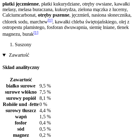
płatki jęczmienne
, płatki kukurydziane, otręby owsiane, kawałki
melasy, melasa buraczana, kukurydza, zielona mączka z lucerny,
Calciumcarbonat,
otręby pszenne
, jęczmień, nasiona słonecznika,
[1]
chlorek sodu, marchew
, kawałki chleba świętojańskiego, olej z
ostropestu plamistego, fosforan dwuwapnia, siemię lniane, tlenek
[1]
magnezu, burak
Suszony
Zawartość
Skład analityczny
Zawartość
białko surowe
9,5 %
surowe włókno
7,5 %
surowy popiół
8,1 %
Rohöle und -fette
0 %
surowy tłuszcz
4,4 %
wapń
1,5 %
fosfor
0,4 %
sód
0,5 %
magnez
0,2 %