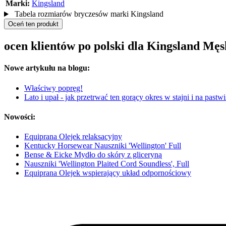
Marki:
Kingsland
Tabela rozmiarów bryczesów marki Kingsland
Oceń ten produkt
ocen klientów po polski dla Kingsland Mę
Nowe artykułu na blogu:
Właściwy popręg!
Lato i upał - jak przetrwać ten gorący okres w stajni i na pastw
Nowości:
Equiprana Olejek relaksacyjny
Kentucky Horsewear Nauszniki 'Wellington' Full
Bense & Eicke Mydło do skóry z gliceryną
Nauszniki 'Wellington Plaited Cord Soundless', Full
Equiprana Olejek wspierający układ odpornościowy