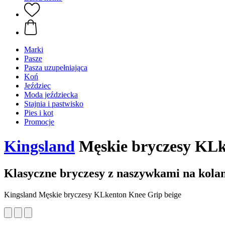
Marki
Pasze
Pasza uzupełniająca
Koń
Jeździec
Moda jeździecka
Stajnia i pastwisko
Pies i kot
Promocje
Kingsland
Męskie bryczesy KLk
Klasyczne bryczesy z naszywkami na kola
Kingsland Męskie bryczesy KLkenton Knee Grip beige