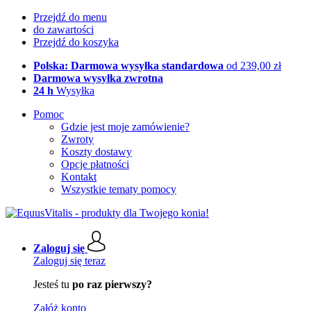
Przejdź do menu
do zawartości
Przejdź do koszyka
Polska: Darmowa wysyłka standardowa
od 239,00 zł
Darmowa wysyłka zwrotna
24 h
Wysyłka
Pomoc
Gdzie jest moje zamówienie?
Zwroty
Koszty dostawy
Opcje płatności
Kontakt
Wszystkie tematy pomocy
Zaloguj się
Zaloguj się teraz
Jesteś tu
po raz pierwszy?
Załóż konto