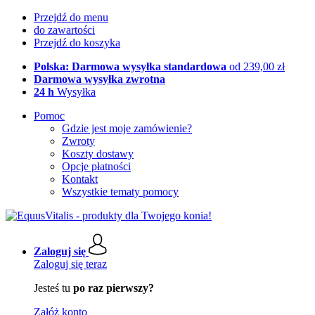
Przejdź do menu
do zawartości
Przejdź do koszyka
Polska: Darmowa wysyłka standardowa
od 239,00 zł
Darmowa wysyłka zwrotna
24 h
Wysyłka
Pomoc
Gdzie jest moje zamówienie?
Zwroty
Koszty dostawy
Opcje płatności
Kontakt
Wszystkie tematy pomocy
Zaloguj się
Zaloguj się teraz
Jesteś tu
po raz pierwszy?
Załóż konto