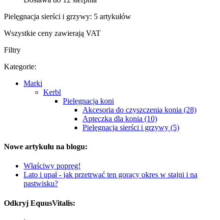
Pielęgnacja sierści i grzywy: 5 artykułów
Wszystkie ceny zawierają VAT
Filtry
Kategorie:
Marki
Kerbl
Pielęgnacja koni
Akcesoria do czyszczenia konia (28)
Apteczka dla konia (10)
Pielęgnacja sierści i grzywy (5)
Nowe artykułu na blogu:
Właściwy popręg!
Lato i upał - jak przetrwać ten gorący okres w stajni i na
pastwisku?
Odkryj EquusVitalis: