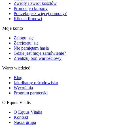
Zwroty i zwrot kosztów
Promocje i kupony
Potrzebujesz więcej pomocy?
Klienci firmowi
Moje konto
Zaloguj się
Zarejestruj się
Nie pamiętam hasła
Gdzie jest moje zamówienie?
Zrealizuj bon wartościowy
Warto wiedzieć
Blog
Jak dbamy o środowisko
Wycofania
Program partnerski
O Equus Vitalis
O Equus Vitalis
Kontakt
Nasza grupa