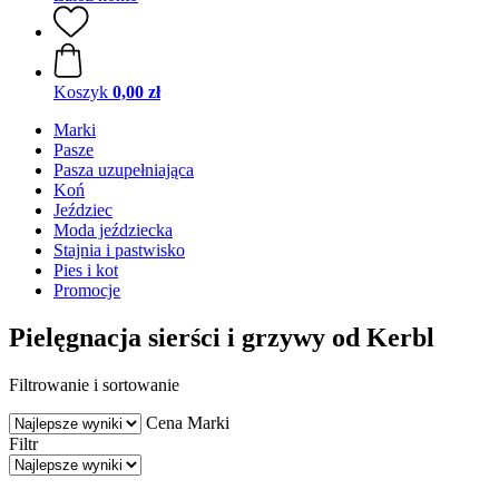
Koszyk
0,00 zł
Marki
Pasze
Pasza uzupełniająca
Koń
Jeździec
Moda jeździecka
Stajnia i pastwisko
Pies i kot
Promocje
Pielęgnacja sierści i grzywy od Kerbl
Filtrowanie i sortowanie
Cena
Marki
Filtr