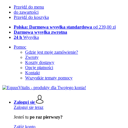
Przejdź do menu
do zawartości
Przejdź do koszyka
Polska: Darmowa wysyłka standardowa
od 239,00 zł
Darmowa wysyłka zwrotna
24 h
Wysyłka
Pomoc
Gdzie jest moje zamówienie?
Zwroty
Koszty dostawy
Opcje płatności
Kontakt
Wszystkie tematy pomocy
Zaloguj się
Zaloguj się teraz
Jesteś tu
po raz pierwszy?
Załóż konto