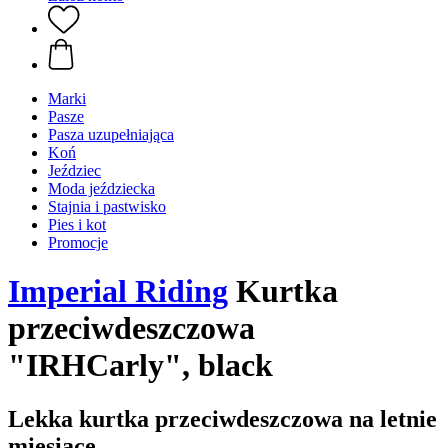
Marki
Pasze
Pasza uzupełniająca
Koń
Jeździec
Moda jeździecka
Stajnia i pastwisko
Pies i kot
Promocje
Imperial Riding
Kurtka
przeciwdeszczowa
"IRHCarly", black
Lekka kurtka przeciwdeszczowa na letnie
miesiące