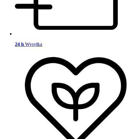
24 h
Wysyłka