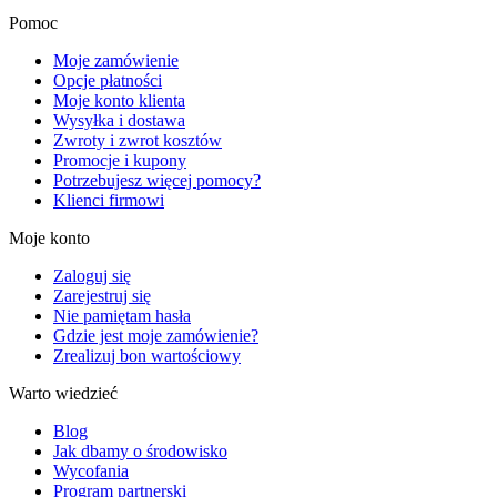
Pomoc
Moje zamówienie
Opcje płatności
Moje konto klienta
Wysyłka i dostawa
Zwroty i zwrot kosztów
Promocje i kupony
Potrzebujesz więcej pomocy?
Klienci firmowi
Moje konto
Zaloguj się
Zarejestruj się
Nie pamiętam hasła
Gdzie jest moje zamówienie?
Zrealizuj bon wartościowy
Warto wiedzieć
Blog
Jak dbamy o środowisko
Wycofania
Program partnerski