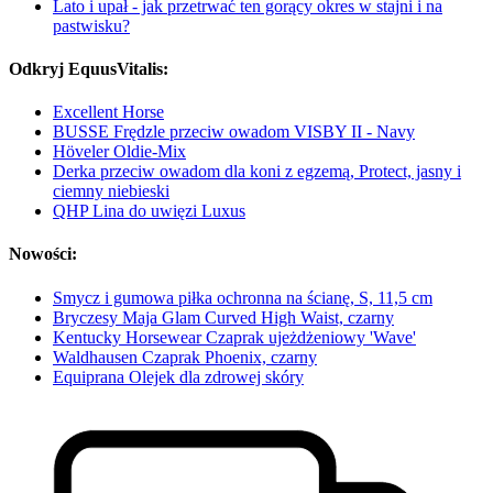
Lato i upał - jak przetrwać ten gorący okres w stajni i na
pastwisku?
Odkryj EquusVitalis:
Excellent Horse
BUSSE Frędzle przeciw owadom VISBY II - Navy
Höveler Oldie-Mix
Derka przeciw owadom dla koni z egzemą, Protect, jasny i
ciemny niebieski
QHP Lina do uwięzi Luxus
Nowości:
Smycz i gumowa piłka ochronna na ścianę, S, 11,5 cm
Bryczesy Maja Glam Curved High Waist, czarny
Kentucky Horsewear Czaprak ujeżdżeniowy 'Wave'
Waldhausen Czaprak Phoenix, czarny
Equiprana Olejek dla zdrowej skóry