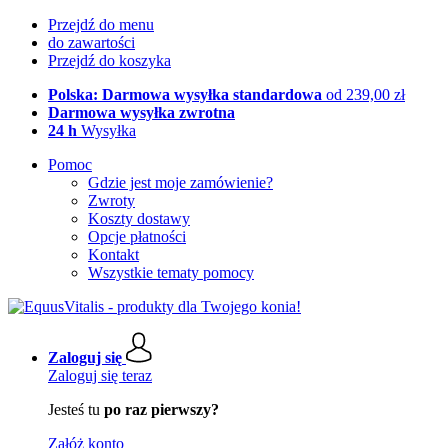
Przejdź do menu
do zawartości
Przejdź do koszyka
Polska: Darmowa wysyłka standardowa
od 239,00 zł
Darmowa wysyłka zwrotna
24 h
Wysyłka
Pomoc
Gdzie jest moje zamówienie?
Zwroty
Koszty dostawy
Opcje płatności
Kontakt
Wszystkie tematy pomocy
Zaloguj się
Zaloguj się teraz
Jesteś tu
po raz pierwszy?
Załóż konto