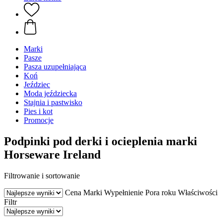
Marki
Pasze
Pasza uzupełniająca
Koń
Jeździec
Moda jeździecka
Stajnia i pastwisko
Pies i kot
Promocje
Podpinki pod derki i ocieplenia marki
Horseware Ireland
Filtrowanie i sortowanie
Cena
Marki
Wypełnienie
Pora roku
Właściwości
Filtr