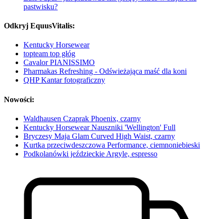
pastwisku?
Odkryj EquusVitalis:
Kentucky Horsewear
topteam top głóg
Cavalor PIANISSIMO
Pharmakas Refreshing - Odświeżająca maść dla koni
QHP Kantar fotograficzny
Nowości:
Waldhausen Czaprak Phoenix, czarny
Kentucky Horsewear Nauszniki 'Wellington' Full
Bryczesy Maja Glam Curved High Waist, czarny
Kurtka przeciwdeszczowa Performance, ciemnoniebieski
Podkolanówki jeździeckie Argyle, espresso