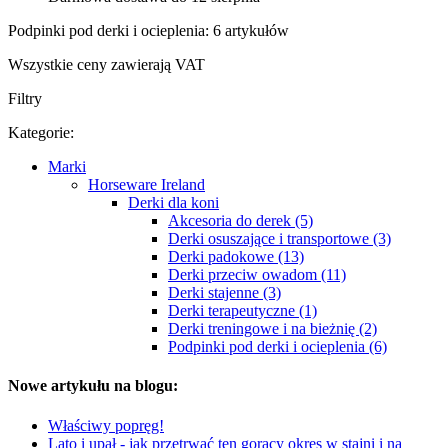
Podpinki pod derki i ocieplenia: 6 artykułów
Wszystkie ceny zawierają VAT
Filtry
Kategorie:
Marki
Horseware Ireland
Derki dla koni
Akcesoria do derek (5)
Derki osuszające i transportowe (3)
Derki padokowe (13)
Derki przeciw owadom (11)
Derki stajenne (3)
Derki terapeutyczne (1)
Derki treningowe i na bieżnię (2)
Podpinki pod derki i ocieplenia (6)
Nowe artykułu na blogu:
Właściwy popręg!
Lato i upał - jak przetrwać ten gorący okres w stajni i na