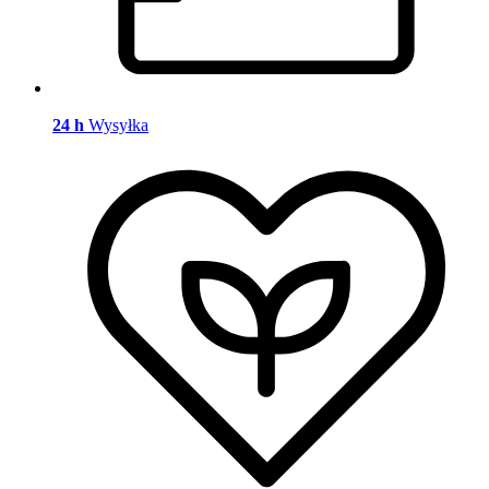
24 h
Wysyłka