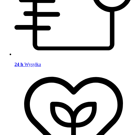
24 h
Wysyłka