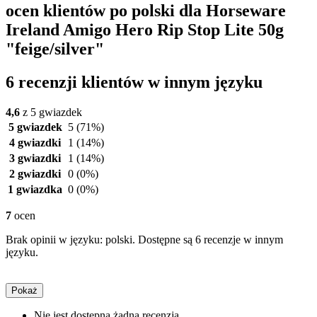
ocen klientów po polski dla Horseware
Ireland Amigo Hero Rip Stop Lite 50g
"feige/silver"
6 recenzji klientów w innym języku
4,6
z 5 gwiazdek
5 gwiazdek
5
(71%)
4 gwiazdki
1
(14%)
3 gwiazdki
1
(14%)
2 gwiazdki
0
(0%)
1 gwiazdka
0
(0%)
7
ocen
Brak opinii w języku: polski. Dostępne są 6 recenzje w innym
języku.
Pokaż
Nie jest dostępna żadna recenzja