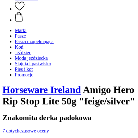
Marki
Pasze
Pasza uzupełniająca
Koń
Jeździec
Moda jeździecka
Stajnia i pastwisko
Pies i kot
Promocje
Horseware Ireland
Amigo Hero
Rip Stop Lite 50g "feige/silver"
Znakomita derka padokowa
7 dotychczasowe oceny