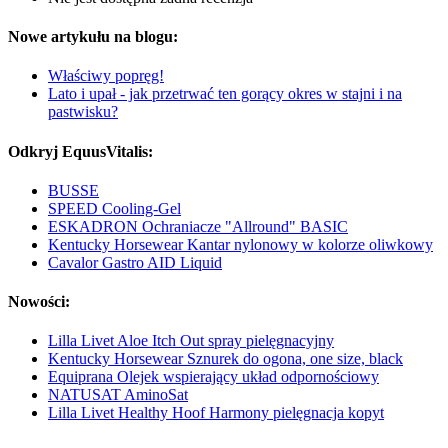
Nowe artykułu na blogu:
Właściwy popręg!
Lato i upał - jak przetrwać ten gorący okres w stajni i na
pastwisku?
Odkryj EquusVitalis:
BUSSE
SPEED Cooling-Gel
ESKADRON Ochraniacze "Allround" BASIC
Kentucky Horsewear Kantar nylonowy w kolorze oliwkowy
Cavalor Gastro AID Liquid
Nowości:
Lilla Livet Aloe Itch Out spray pielęgnacyjny
Kentucky Horsewear Sznurek do ogona, one size, black
Equiprana Olejek wspierający układ odpornościowy
NATUSAT AminoSat
Lilla Livet Healthy Hoof Harmony pielęgnacja kopyt