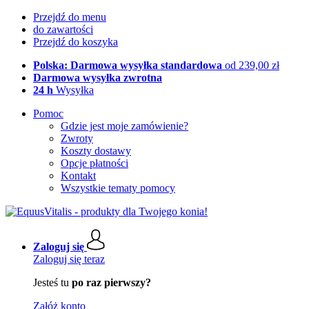
Przejdź do menu
do zawartości
Przejdź do koszyka
Polska: Darmowa wysyłka standardowa
od 239,00 zł
Darmowa wysyłka zwrotna
24 h
Wysyłka
Pomoc
Gdzie jest moje zamówienie?
Zwroty
Koszty dostawy
Opcje płatności
Kontakt
Wszystkie tematy pomocy
Zaloguj się
Zaloguj się teraz
Jesteś tu
po raz pierwszy?
Załóż konto