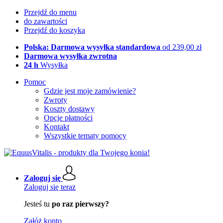
Przejdź do menu
do zawartości
Przejdź do koszyka
Polska: Darmowa wysyłka standardowa
od 239,00 zł
Darmowa wysyłka zwrotna
24 h
Wysyłka
Pomoc
Gdzie jest moje zamówienie?
Zwroty
Koszty dostawy
Opcje płatności
Kontakt
Wszystkie tematy pomocy
Zaloguj się
Zaloguj się teraz
Jesteś tu
po raz pierwszy?
Załóż konto