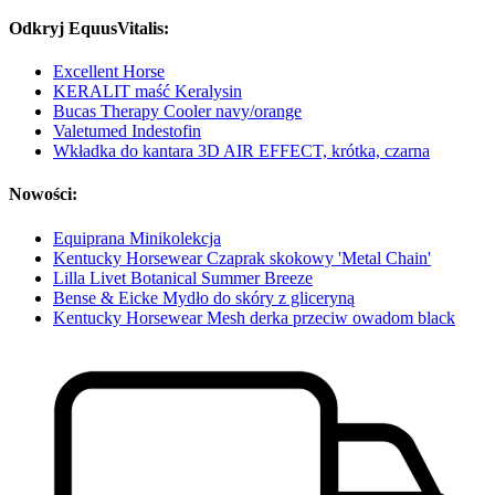
Odkryj EquusVitalis:
Excellent Horse
KERALIT maść Keralysin
Bucas Therapy Cooler navy/orange
Valetumed Indestofin
Wkładka do kantara 3D AIR EFFECT, krótka, czarna
Nowości:
Equiprana Minikolekcja
Kentucky Horsewear Czaprak skokowy 'Metal Chain'
Lilla Livet Botanical Summer Breeze
Bense & Eicke Mydło do skóry z gliceryną
Kentucky Horsewear Mesh derka przeciw owadom black