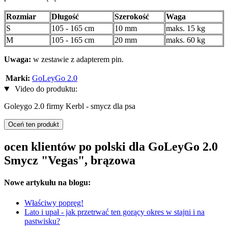
Rozmiar
Długość
Szerokość
Waga
S
105 - 165 cm
10 mm
maks. 15 kg
M
105 - 165 cm
20 mm
maks. 60 kg
Uwaga:
w zestawie z adapterem pin.
Marki:
GoLeyGo 2.0
Video do produktu:
Goleygo 2.0 firmy Kerbl - smycz dla psa
Oceń ten produkt
ocen klientów po polski dla GoLeyGo 2.0
Smycz "Vegas", brązowa
Nowe artykułu na blogu:
Właściwy popręg!
Lato i upał - jak przetrwać ten gorący okres w stajni i na
pastwisku?