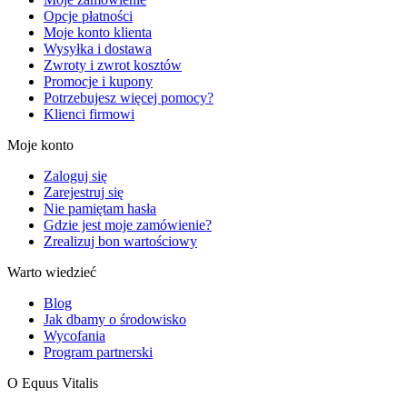
Opcje płatności
Moje konto klienta
Wysyłka i dostawa
Zwroty i zwrot kosztów
Promocje i kupony
Potrzebujesz więcej pomocy?
Klienci firmowi
Moje konto
Zaloguj się
Zarejestruj się
Nie pamiętam hasła
Gdzie jest moje zamówienie?
Zrealizuj bon wartościowy
Warto wiedzieć
Blog
Jak dbamy o środowisko
Wycofania
Program partnerski
O Equus Vitalis