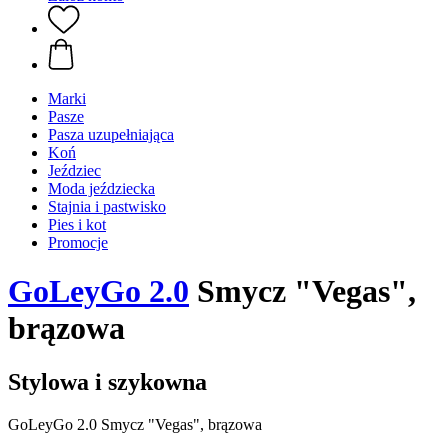
Marki
Pasze
Pasza uzupełniająca
Koń
Jeździec
Moda jeździecka
Stajnia i pastwisko
Pies i kot
Promocje
GoLeyGo 2.0
Smycz "Vegas",
brązowa
Stylowa i szykowna
GoLeyGo 2.0 Smycz "Vegas", brązowa