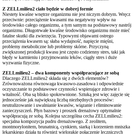
Z ZELLmilieu2 ciało będzie w dobrej formie
Niestety kwaśne wnętrze organizmu nie jest niczym dobrym. Wręcz
przeciwnie: przeciążenie kwasami ma negatywny wpływ na
środowisko całego organizmu, a tym samym na podstawowy nastrój
organizmu. Długotrwałe kwaśne środowisko organizmu może mieć
fatalne skutki dla zwierzęcia. Typowymi objawami ostrego
przeciążenia kwasem są: słaba wydajność, napięcie mięśni,
problemy metaboliczne lub problemy skórne. Przyczyną
zwiększonej produkcji kwasu jest często codzienny stres, taki jak
błędy w karmieniu i przyjmowaniu leków, ciągły stres i duże
wyzwania fizyczne.
ZELLmilieu2 – dwa komponenty współpracujące ze sobą
Dlaczego ZELLmilieu2 składa się z dwóch elementów?
Zrównoważona równowaga kwasowo-zasadowa i odpowiednie
oczyszczanie to podstawowe czynności wspierające zdrowie i
witalność. Oba są blisko spokrewnione. Sztuką jest więc zajęcie się
jednocześnie jak największą liczbą niezbędnych procesów:
neutralizowanie i uwalnianie kwasów, wiązanie i eliminowanie
zanieczyszczeń. Płyn bazowy i proszek drenażowy optymalnie
współpracują ze sobą. Kolejna szczególna cecha ZELLmilieu2:
specjalna kompozycja pudru drenażowego. Z zeolitem,
montmorylonitem, brunatnicą, cynkiem, siarką i korzeniem mniszka
lekarskiego działa tu również wielorakie połączenie leczniczych