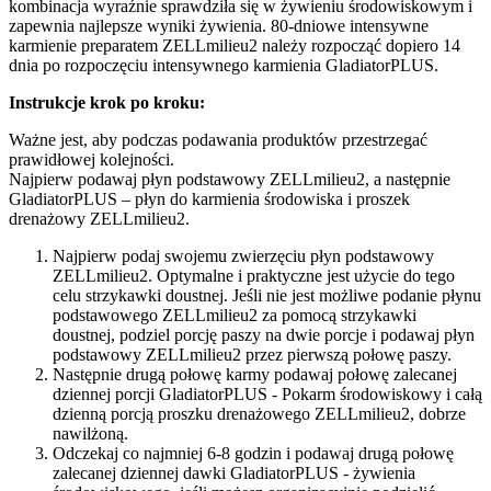
kombinacja wyraźnie sprawdziła się w żywieniu środowiskowym i
zapewnia najlepsze wyniki żywienia. 80-dniowe intensywne
karmienie preparatem ZELLmilieu2 należy rozpocząć dopiero 14
dnia po rozpoczęciu intensywnego karmienia GladiatorPLUS.
Instrukcje krok po kroku:
Ważne jest, aby podczas podawania produktów przestrzegać
prawidłowej kolejności.
Najpierw podawaj płyn podstawowy ZELLmilieu2, a następnie
GladiatorPLUS – płyn do karmienia środowiska i proszek
drenażowy ZELLmilieu2.
Najpierw podaj swojemu zwierzęciu płyn podstawowy
ZELLmilieu2. Optymalne i praktyczne jest użycie do tego
celu strzykawki doustnej. Jeśli nie jest możliwe podanie płynu
podstawowego ZELLmilieu2 za pomocą strzykawki
doustnej, podziel porcję paszy na dwie porcje i podawaj płyn
podstawowy ZELLmilieu2 przez pierwszą połowę paszy.
Następnie drugą połowę karmy podawaj połowę zalecanej
dziennej porcji GladiatorPLUS - Pokarm środowiskowy i całą
dzienną porcją proszku drenażowego ZELLmilieu2, dobrze
nawilżoną.
Odczekaj co najmniej 6-8 godzin i podawaj drugą połowę
zalecanej dziennej dawki GladiatorPLUS - żywienia