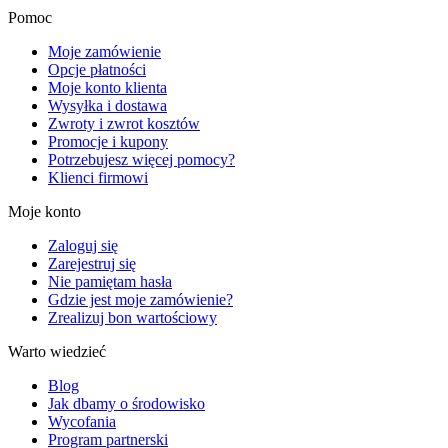
Pomoc
Moje zamówienie
Opcje płatności
Moje konto klienta
Wysyłka i dostawa
Zwroty i zwrot kosztów
Promocje i kupony
Potrzebujesz więcej pomocy?
Klienci firmowi
Moje konto
Zaloguj się
Zarejestruj się
Nie pamiętam hasła
Gdzie jest moje zamówienie?
Zrealizuj bon wartościowy
Warto wiedzieć
Blog
Jak dbamy o środowisko
Wycofania
Program partnerski