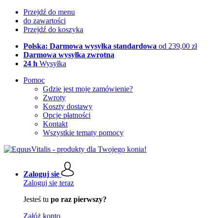
Przejdź do menu
do zawartości
Przejdź do koszyka
Polska: Darmowa wysyłka standardowa
od 239,00 zł
Darmowa wysyłka zwrotna
24 h
Wysyłka
Pomoc
Gdzie jest moje zamówienie?
Zwroty
Koszty dostawy
Opcje płatności
Kontakt
Wszystkie tematy pomocy
Zaloguj się
Zaloguj się teraz
Jesteś tu
po raz pierwszy?
Załóż konto