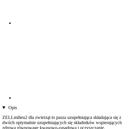
Opis
ZELLmilieu2 dla zwierząt to pasza uzupełniająca składająca się z
dwóch optymalnie uzupełniających się składników wspierających
zdrową równowagę kwasowo-zasadową i oczyszczanie.