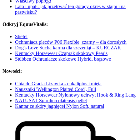
Właściwy popręg!
Lato i upał - jak przetrwać ten gorący okres w stajni i na
pastwisku?
Odkryj EquusVitalis:
Stiefel
Ochraniacz pleców P06 Flexible, czarny – dla dorosłych
Dog's Love Sucha karma dla szczeniąt – KURCZAK
Kentucky Horsewear Czaprak skokowy Pearls
Stübben Ochraniacze skokowe Hybrid, brązowe
Nowości:
Chia de Gracia Lizawka - eukaliptus i mięta
Nauszniki 'Wellington Plaited Cord', Full
Kentucky Horsewear Nylonowy uchwyt Hook & Ring Lang
NATUSAT Spirulina platensis pellet
Kantar ze skóry jagnięcej Nylon Soft, natural