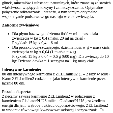
glinek, minerałów i substancji naturalnych, które znane są ze swoich
właściwości wiążących toksyny i zanieczyszczenia. Optymalne
połączenie odkwaszania i drenażu, a tym samym optymalne
wspomaganie podstawowego nastroju w ciele zwierzęcia.
Zalecenie żywieniowe
Dla płynu bazowego: dzienna ilość w ml = masa ciała
zwierzęcia w kg x 0,4 (maks. 20 ml na dzień).
Przykład: 15 kg x 0,4 = 6 ml.
Dla proszku oczyszczającego: dzienna ilość w g = masa ciała
zwierzęcia w kg x 0,04 (1 miarka = 4 g).
Przykład: 15 kg x 0,04 = 0,6 g (600 mg). Dla zwierząt do 10
kg: Dzienna dawka = 1 szczypta na 1 kg masy ciała
Intensywne karmienie:
80 dni intensywnego karmienia z ZELLmilieu2 (1 – 2 razy w roku).
Karm ZELLmilieu2 codziennie jako intensywne karmienie przez
łącznie 80 dni.
Porada eksperta:
Zalecamy zawsze karmienie ZELLmilieu2 w połączeniu z
karmieniem GladiatorPLUS milieu. GladiatorPLUS jest źródłem
energii dla jelit, wątroby i układu odpornościowego. ZELLmilieu2
to wsparcie równowagi kwasowo-zasadowej i oczyszczania. Ta