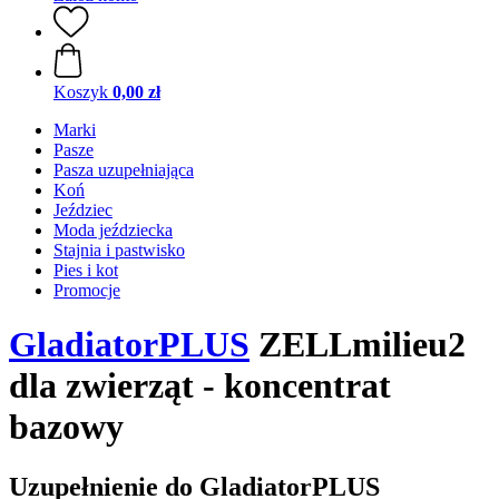
Koszyk
0,00 zł
Marki
Pasze
Pasza uzupełniająca
Koń
Jeździec
Moda jeździecka
Stajnia i pastwisko
Pies i kot
Promocje
GladiatorPLUS
ZELLmilieu2
dla zwierząt - koncentrat
bazowy
Uzupełnienie do GladiatorPLUS