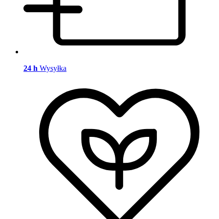
24 h
Wysyłka