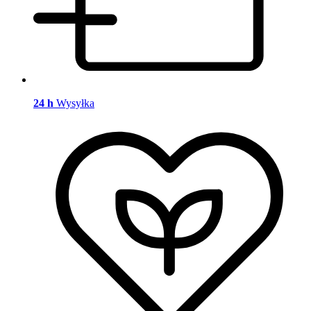
24 h
Wysyłka