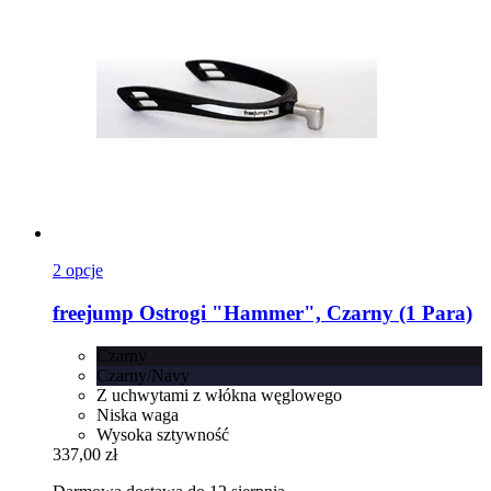
2 opcje
freejump
Ostrogi "Hammer", Czarny (1 Para)
Czarny
Czarny/Navy
Z uchwytami z włókna węglowego
Niska waga
Wysoka sztywność
337,00 zł