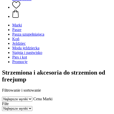
Marki
Pasze
Pasza uzupełniająca
Koń
Jeździec
Moda jeździecka
Stajnia i pastwisko
Pies i kot
Promocje
Strzemiona i akcesoria do strzemion od
freejump
Filtrowanie i sortowanie
Cena
Marki
Filtr