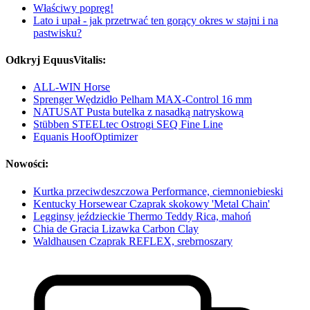
Właściwy popręg!
Lato i upał - jak przetrwać ten gorący okres w stajni i na
pastwisku?
Odkryj EquusVitalis:
ALL-WIN Horse
Sprenger Wędzidło Pelham MAX-Control 16 mm
NATUSAT Pusta butelka z nasadką natryskową
Stübben STEELtec Ostrogi SEQ Fine Line
Equanis HoofOptimizer
Nowości:
Kurtka przeciwdeszczowa Performance, ciemnoniebieski
Kentucky Horsewear Czaprak skokowy 'Metal Chain'
Legginsy jeździeckie Thermo Teddy Rica, mahoń
Chia de Gracia Lizawka Carbon Clay
Waldhausen Czaprak REFLEX, srebrnoszary