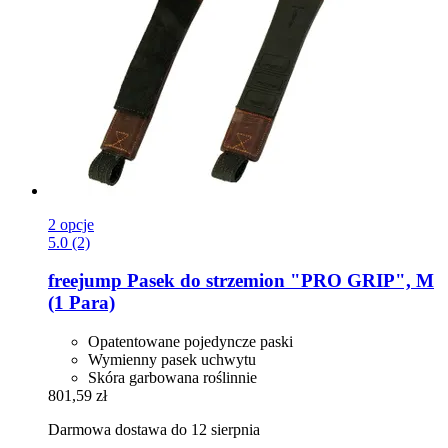
2 opcje
5.0 (2)
freejump
Pasek do strzemion "PRO GRIP", M
(1 Para)
Opatentowane pojedyncze paski
Wymienny pasek uchwytu
Skóra garbowana roślinnie
801,59 zł
Darmowa dostawa do 12 sierpnia