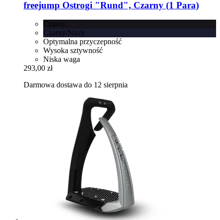
freejump
Ostrogi "Rund", Czarny (1 Para)
Czarny
Czarny/Navy
Optymalna przyczepność
Wysoka sztywność
Niska waga
293,00 zł
Darmowa dostawa do 12 sierpnia