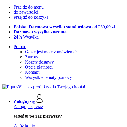
Przejdź do menu
do zawartości
Przejdź do koszyka
Polska: Darmowa wysyłka standardowa
od 239,00 zł
Darmowa wysyłka zwrotna
24 h
Wysyłka
Pomoc
Gdzie jest moje zamówienie?
Zwroty
Koszty dostawy
Opcje płatności
Kontakt
Wszystkie tematy pomocy
Zaloguj się
Zaloguj się teraz
Jesteś tu
po raz pierwszy?
Załóż konto