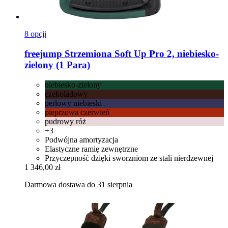
8 opcji
freejump
Strzemiona Soft Up Pro 2, niebiesko-​
zielony (1 Para)
niebiesko-zielony
czekoladowy
perłowy niebieski
pieprzowa czerwień
pudrowy róż
+3
Podwójna amortyzacja
Elastyczne ramię zewnętrzne
Przyczepność dzięki sworzniom ze stali nierdzewnej
1 346,00 zł
Darmowa dostawa do 31 sierpnia