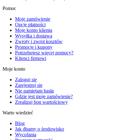
Pomoc
Moje zamówienie
Opcje płatności
Moje konto klienta
Wysyłka i dostawa
Zwroty i zwrot kosztów
Promocje i kupony
Potrzebujesz więcej pomocy?
Klienci firmowi
Moje konto
Zaloguj się
Zarejestruj się
Nie pamiętam hasła
Gdzie jest moje zamówienie?
Zrealizuj bon wartościowy
Warto wiedzieć
Blog
Jak dbamy o środowisko
Wycofania