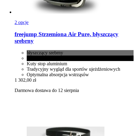
2 opcje
freejump
Strzemiona Air Pure, błyszczący
srebrny
błyszczący srebrny
błyszczący czarny
Kuty stop aluminium
Tradycyjny wygląd dla sportów ujeżdżeniowych
Optymalna absorpcja wstrząsów
1 302,00 zł
Darmowa dostawa do 12 sierpnia