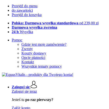
Przejdź do menu
do zawartości
Przejdź do koszyka
Polska: Darmowa wysyłka standardowa
od 239,00 zł
Darmowa wysyłka zwrotna
24 h
Wysyłka
Pomoc
Gdzie jest moje zamówienie?
Zwroty
Koszty dostawy
Opcje płatności
Kontakt
Wszystkie tematy pomocy
Zaloguj się
Zaloguj się teraz
Jesteś tu
po raz pierwszy?
Załóż konto