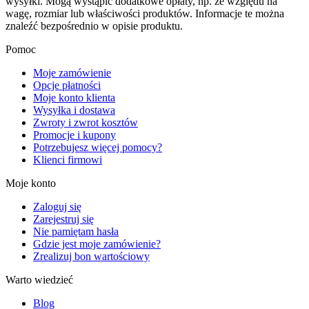
wysyłki. Mogą wystąpić dodatkowe opłaty, np. ze względu na
wagę, rozmiar lub właściwości produktów. Informacje te można
znaleźć bezpośrednio w opisie produktu.
Pomoc
Moje zamówienie
Opcje płatności
Moje konto klienta
Wysyłka i dostawa
Zwroty i zwrot kosztów
Promocje i kupony
Potrzebujesz więcej pomocy?
Klienci firmowi
Moje konto
Zaloguj się
Zarejestruj się
Nie pamiętam hasła
Gdzie jest moje zamówienie?
Zrealizuj bon wartościowy
Warto wiedzieć
Blog