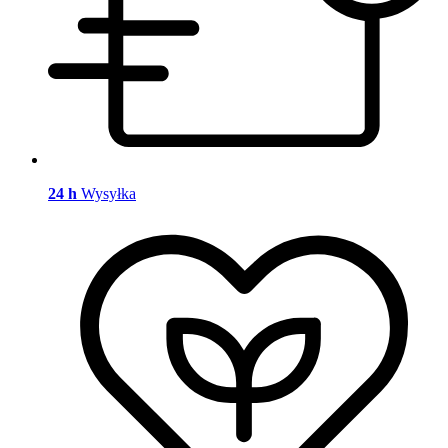
24 h
Wysyłka