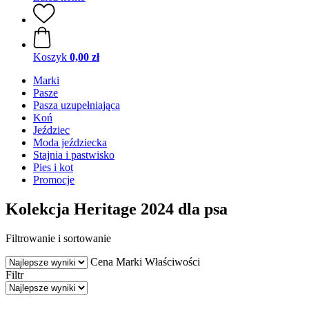
Koszyk
0,00 zł
Marki
Pasze
Pasza uzupełniająca
Koń
Jeździec
Moda jeździecka
Stajnia i pastwisko
Pies i kot
Promocje
Kolekcja Heritage 2024 dla psa
Filtrowanie i sortowanie
Cena
Marki
Właściwości
Filtr