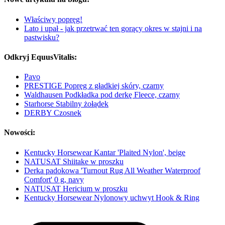
Właściwy popręg!
Lato i upał - jak przetrwać ten gorący okres w stajni i na
pastwisku?
Odkryj EquusVitalis:
Pavo
PRESTIGE Popręg z gładkiej skóry, czarny
Waldhausen Podkładka pod derkę Fleece, czarny
Starhorse Stabilny żołądek
DERBY Czosnek
Nowości:
Kentucky Horsewear Kantar 'Plaited Nylon', beige
NATUSAT Shiitake w proszku
Derka padokowa 'Turnout Rug All Weather Waterproof
Comfort' 0 g, navy
NATUSAT Hericium w proszku
Kentucky Horsewear Nylonowy uchwyt Hook & Ring