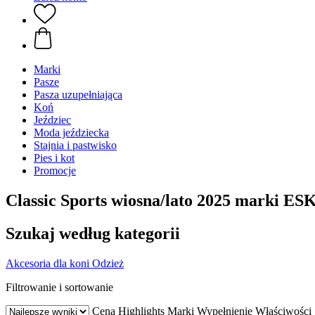
Marki
Pasze
Pasza uzupełniająca
Koń
Jeździec
Moda jeździecka
Stajnia i pastwisko
Pies i kot
Promocje
Classic Sports wiosna/lato 2025 marki 
Szukaj według kategorii
Akcesoria dla koni
Odzież
Filtrowanie i sortowanie
Cena
Highlights
Marki
Wypełnienie
Właściwości