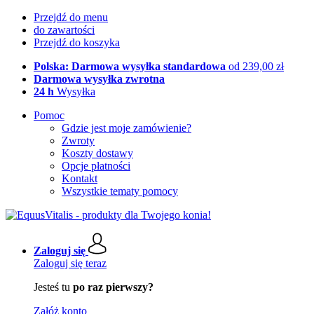
Przejdź do menu
do zawartości
Przejdź do koszyka
Polska: Darmowa wysyłka standardowa
od 239,00 zł
Darmowa wysyłka zwrotna
24 h
Wysyłka
Pomoc
Gdzie jest moje zamówienie?
Zwroty
Koszty dostawy
Opcje płatności
Kontakt
Wszystkie tematy pomocy
Zaloguj się
Zaloguj się teraz
Jesteś tu
po raz pierwszy?
Załóż konto