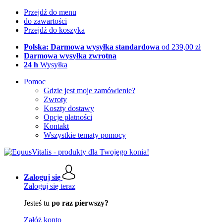
Przejdź do menu
do zawartości
Przejdź do koszyka
Polska: Darmowa wysyłka standardowa
od 239,00 zł
Darmowa wysyłka zwrotna
24 h
Wysyłka
Pomoc
Gdzie jest moje zamówienie?
Zwroty
Koszty dostawy
Opcje płatności
Kontakt
Wszystkie tematy pomocy
Zaloguj się
Zaloguj się teraz
Jesteś tu
po raz pierwszy?
Załóż konto