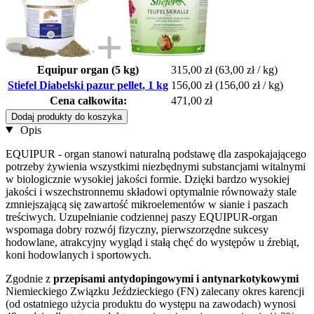
Equipur organ (5 kg)
315,00 zł
(63,00 zł / kg)
Stiefel Diabelski pazur pellet, 1 kg
156,00 zł
(156,00 zł / kg)
Cena całkowita:
471,00 zł
Dodaj produkty do koszyka
Opis
EQUIPUR - organ stanowi naturalną podstawę dla zaspokajającego
potrzeby żywienia wszystkimi niezbędnymi substancjami witalnymi
w biologicznie wysokiej jakości formie. Dzięki bardzo wysokiej
jakości i wszechstronnemu składowi optymalnie równoważy stale
zmniejszającą się zawartość mikroelementów w sianie i paszach
treściwych. Uzupełnianie codziennej paszy EQUIPUR-organ
wspomaga dobry rozwój fizyczny, pierwszorzędne sukcesy
hodowlane, atrakcyjny wygląd i stałą chęć do występów u źrebiąt,
koni hodowlanych i sportowych.
Zgodnie z
przepisami antydopingowymi i antynarkotykowymi
Niemieckiego Związku Jeździeckiego (FN) zalecany okres karencji
(od ostatniego użycia produktu do występu na zawodach) wynosi