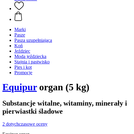
Marki
Pasze
Pasza uzupełniająca
Koń
Jeździec
Moda jeździecka
Stajnia i pastwisko
Pies i kot
Promocje
Equipur
organ (5 kg)
Substancje witalne, witaminy, minerały i
pierwiastki śladowe
2 dotychczasowe oceny