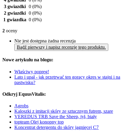
3 gwiazdki
0
(0%)
2 gwiazdki
0
(0%)
1 gwiazdka
0
(0%)
2
oceny
Nie jest dostępna żadna recenzja
Bądź pierwszy i napisz recenzję tego produktu.
Nowe artykułu na blogu:
Właściwy popręg!
Lato i upał - jak przetrwać ten gorący okres w stajni i na
pastwisku?
Odkryj EquusVitalis:
Agrobs
Kaloszki z imitacji skóry ze sztucznym futrem, szare
VEREDUS TRB Save the Sheep, tył, biały
topteam Olej konopny top
Koncentrat detergentu do skóry jagnięcej C7