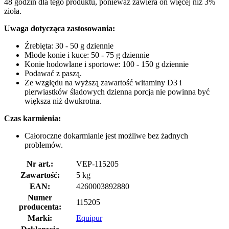
48 godzin dla tego produktu, ponieważ zawiera on więcej niż 3%
zioła.
Uwaga dotycząca zastosowania:
Źrebięta: 30 - 50 g dziennie
Młode konie i kuce: 50 - 75 g dziennie
Konie hodowlane i sportowe: 100 - 150 g dziennie
Podawać z paszą.
Ze względu na wyższą zawartość witaminy D3 i
pierwiastków śladowych dzienna porcja nie powinna być
większa niż dwukrotna.
Czas karmienia:
Całoroczne dokarmianie jest możliwe bez żadnych
problemów.
Nr art.:
VEP-115205
Zawartość:
5 kg
EAN:
4260003892880
Numer
115205
producenta:
Marki:
Equipur