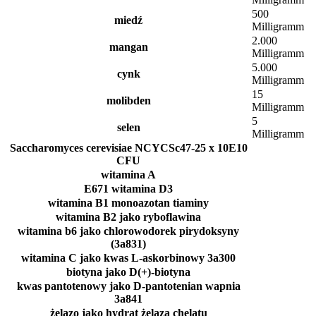
500
miedź
Milligramm
2.000
mangan
Milligramm
5.000
cynk
Milligramm
15
molibden
Milligramm
5
selen
Milligramm
Saccharomyces cerevisiae NCYCSc47-25 x 10E10
CFU
witamina A
E671 witamina D3
witamina B1 monoazotan tiaminy
witamina B2 jako ryboflawina
witamina b6 jako chlorowodorek pirydoksyny
(3a831)
witamina C jako kwas L-askorbinowy 3a300
biotyna jako D(+)-biotyna
kwas pantotenowy jako D-pantotenian wapnia
3a841
żelazo jako hydrat żelaza chelatu