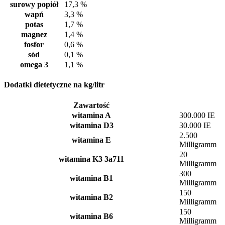
surowy popiół
17,3 %
wapń
3,3 %
potas
1,7 %
magnez
1,4 %
fosfor
0,6 %
sód
0,1 %
omega 3
1,1 %
Dodatki dietetyczne na kg/litr
Zawartość
witamina A
300.000 IE
witamina D3
30.000 IE
2.500
witamina E
Milligramm
20
witamina K3 3a711
Milligramm
300
witamina B1
Milligramm
150
witamina B2
Milligramm
150
witamina B6
Milligramm