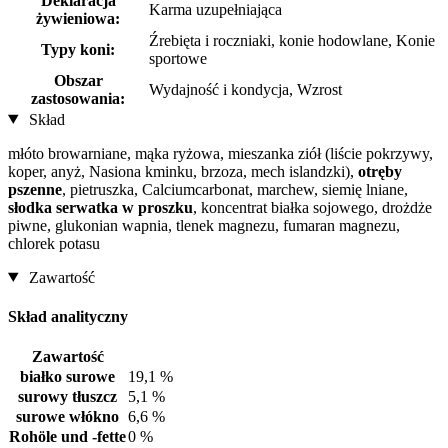
Deklaracja
Karma uzupełniająca
żywieniowa:
Źrebięta i roczniaki, konie hodowlane, Konie
Typy koni:
sportowe
Obszar
Wydajność i kondycja, Wzrost
zastosowania:
Skład
młóto browarniane, mąka ryżowa, mieszanka ziół (liście pokrzywy,
koper, anyż, Nasiona kminku, brzoza, mech islandzki),
otręby
pszenne
, pietruszka, Calciumcarbonat, marchew, siemię lniane,
słodka serwatka w proszku
, koncentrat białka sojowego, drożdże
piwne, glukonian wapnia, tlenek magnezu, fumaran magnezu,
chlorek potasu
Zawartość
Skład analityczny
Zawartość
białko surowe
19,1 %
surowy tłuszcz
5,1 %
surowe włókno
6,6 %
Rohöle und -fette
0 %