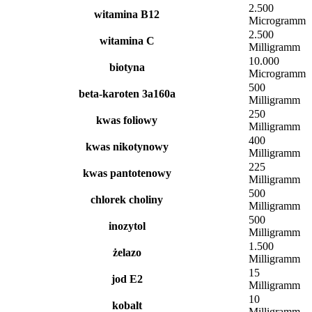
2.500
witamina B12
Microgramm
2.500
witamina C
Milligramm
10.000
biotyna
Microgramm
500
beta-karoten 3a160a
Milligramm
250
kwas foliowy
Milligramm
400
kwas nikotynowy
Milligramm
225
kwas pantotenowy
Milligramm
500
chlorek choliny
Milligramm
500
inozytol
Milligramm
1.500
żelazo
Milligramm
15
jod E2
Milligramm
10
kobalt
Milligramm