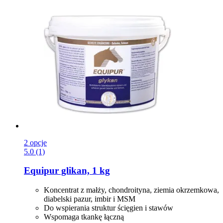
2 opcje
5.0 (1)
Equipur
glikan, 1 kg
Koncentrat z małży, chondroityna, ziemia okrzemkowa,
diabelski pazur, imbir i MSM
Do wspierania struktur ścięgien i stawów
Wspomaga tkankę łączną