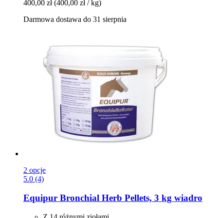
400,00 zł
(400,00 zł / kg)
Darmowa dostawa do 31 sierpnia
2 opcje
5.0 (4)
Equipur
Bronchial Herb Pellets, 3 kg wiadro
Z 14 różnymi ziołami