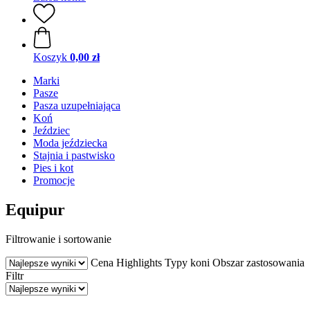
Koszyk
0,00 zł
Marki
Pasze
Pasza uzupełniająca
Koń
Jeździec
Moda jeździecka
Stajnia i pastwisko
Pies i kot
Promocje
Equipur
Filtrowanie i sortowanie
Cena
Highlights
Typy koni
Obszar zastosowania
Filtr