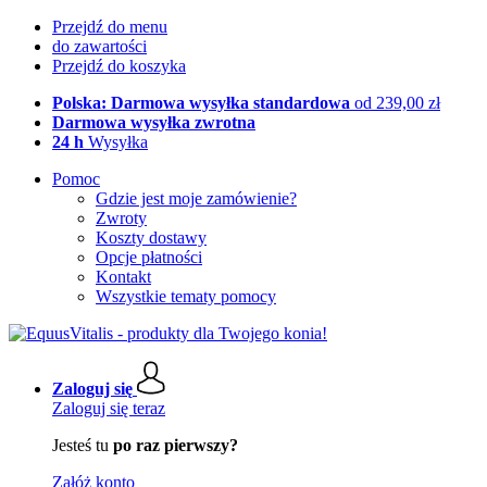
Przejdź do menu
do zawartości
Przejdź do koszyka
Polska: Darmowa wysyłka standardowa
od 239,00 zł
Darmowa wysyłka zwrotna
24 h
Wysyłka
Pomoc
Gdzie jest moje zamówienie?
Zwroty
Koszty dostawy
Opcje płatności
Kontakt
Wszystkie tematy pomocy
Zaloguj się
Zaloguj się teraz
Jesteś tu
po raz pierwszy?
Załóż konto