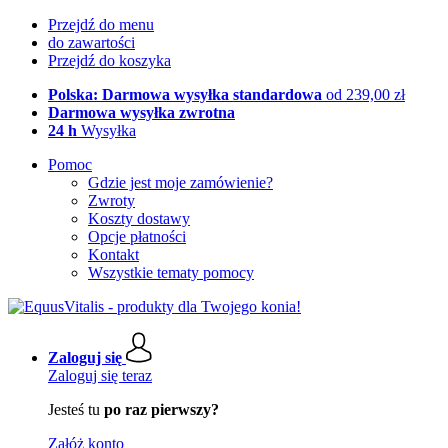
Przejdź do menu
do zawartości
Przejdź do koszyka
Polska: Darmowa wysyłka standardowa
od 239,00 zł
Darmowa wysyłka zwrotna
24 h
Wysyłka
Pomoc
Gdzie jest moje zamówienie?
Zwroty
Koszty dostawy
Opcje płatności
Kontakt
Wszystkie tematy pomocy
Zaloguj się
Zaloguj się teraz
Jesteś tu
po raz pierwszy?
Załóż konto