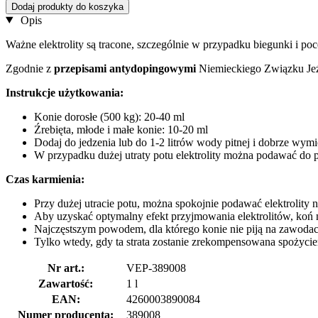
Dodaj produkty do koszyka
Opis
Ważne elektrolity są tracone, szczególnie w przypadku biegunki i po
Zgodnie z
przepisami antydopingowymi
Niemieckiego Związku Jeź
Instrukcje użytkowania:
Konie dorosłe (500 kg): 20-40 ml
Źrebięta, młode i małe konie: 10-20 ml
Dodaj do jedzenia lub do 1-2 litrów wody pitnej i dobrze wymi
W przypadku dużej utraty potu elektrolity można podawać do pi
Czas karmienia:
Przy dużej utracie potu, można spokojnie podawać elektrolity n
Aby uzyskać optymalny efekt przyjmowania elektrolitów, koń 
Najczęstszym powodem, dla którego konie nie piją na zawodach,
Tylko wtedy, gdy ta strata zostanie zrekompensowana spożyci
Nr art.:
VEP-389008
Zawartość:
1 l
EAN:
4260003890084
Numer producenta:
389008