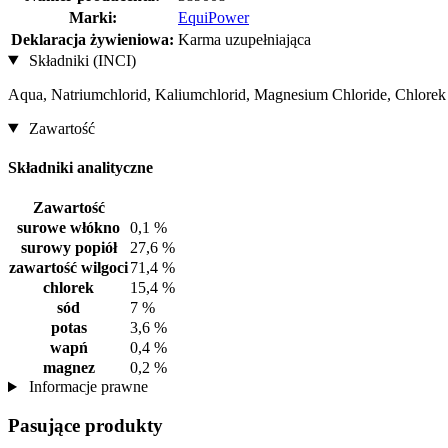
Marki:
EquiPower
Deklaracja żywieniowa:
Karma uzupełniająca
Składniki (INCI)
Aqua, Natriumchlorid, Kaliumchlorid, Magnesium Chloride, Chlorek
Zawartość
Składniki analityczne
Zawartość
surowe włókno
0,1 %
surowy popiół
27,6 %
zawartość wilgoci
71,4 %
chlorek
15,4 %
sód
7 %
potas
3,6 %
wapń
0,4 %
magnez
0,2 %
Informacje prawne
Pasujące produkty