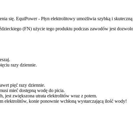
cenia się. EquiPower - Płyn elektrolitowy umożliwia szybką i skuteczną
dzieckiego (FN) użycie tego produktu podczas zawodów jest dozwo
eszaj.
ęciu razy dziennie.
awet pięć razy dziennie.
musi mieć dostępną wodę do picia.
 jest zwiększona utrata elektrolitów wraz z potem.
em elektrolitów, konie ponownie wchłoną wystarczającą ilość wody!