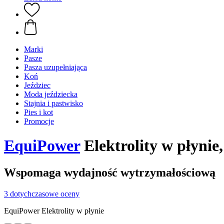
Marki
Pasze
Pasza uzupełniająca
Koń
Jeździec
Moda jeździecka
Stajnia i pastwisko
Pies i kot
Promocje
EquiPower
Elektrolity w płynie, 
Wspomaga wydajność wytrzymałościową
3 dotychczasowe oceny
EquiPower Elektrolity w płynie