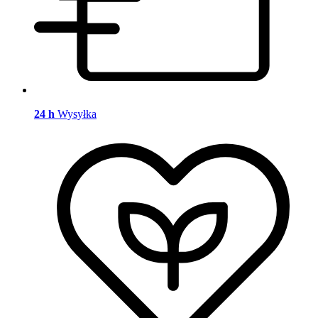
24 h
Wysyłka