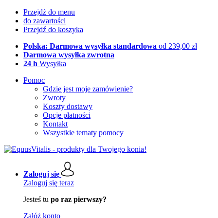
Przejdź do menu
do zawartości
Przejdź do koszyka
Polska: Darmowa wysyłka standardowa
od 239,00 zł
Darmowa wysyłka zwrotna
24 h
Wysyłka
Pomoc
Gdzie jest moje zamówienie?
Zwroty
Koszty dostawy
Opcje płatności
Kontakt
Wszystkie tematy pomocy
Zaloguj się
Zaloguj się teraz
Jesteś tu
po raz pierwszy?
Załóż konto