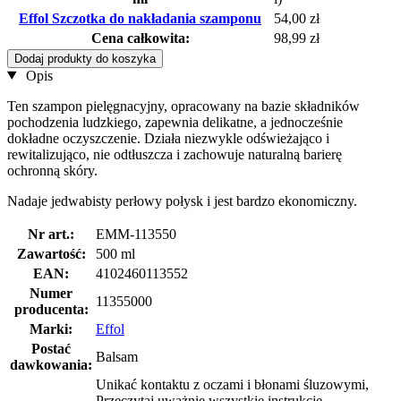
Effol Szczotka do nakładania szamponu
54,00 zł
Cena całkowita:
98,99 zł
Dodaj produkty do koszyka
Opis
Ten szampon pielęgnacyjny, opracowany na bazie składników
pochodzenia ludzkiego, zapewnia delikatne, a jednocześnie
dokładne oczyszczenie. Działa niezwykle odświeżająco i
rewitalizująco, nie odtłuszcza i zachowuje naturalną barierę
ochronną skóry.
Nadaje jedwabisty perłowy połysk i jest bardzo ekonomiczny.
Nr art.:
EMM-113550
Zawartość:
500 ml
EAN:
4102460113552
Numer
11355000
producenta:
Marki:
Effol
Postać
Balsam
dawkowania:
Unikać kontaktu z oczami i błonami śluzowymi,
Przeczytaj uważnie wszystkie instrukcje