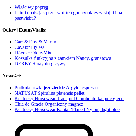
Właściwy popręg!
Lato i upał - jak przetrwać ten gorący okres w stajni i na
pastwisku?
Odkryj EquusVitalis:
Carr & Day & Martin
Cavalor Flyless
Höveler Oldie-Mix
Koszulka funkcyjna z zamkiem Nancy, granatowa
DERBY Spray do grzywy
Nowości:
Podkolanówki jeździeckie Argyle, espresso
NATUSAT Spirulina platensis pellet
Kentucky Horsewear Transport Combo derka pine green
Chia de Gracia Organiczny magnez
Kentucky Horsewear Kantar 'Plaited Nylon', light blue