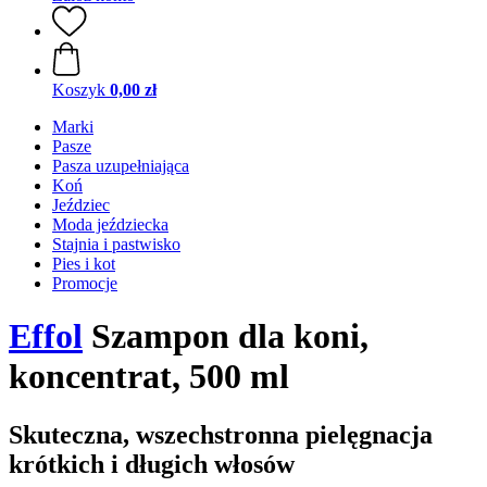
Koszyk
0,00 zł
Marki
Pasze
Pasza uzupełniająca
Koń
Jeździec
Moda jeździecka
Stajnia i pastwisko
Pies i kot
Promocje
Effol
Szampon dla koni,
koncentrat, 500 ml
Skuteczna, wszechstronna pielęgnacja
krótkich i długich włosów