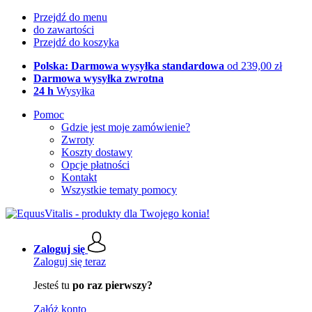
Przejdź do menu
do zawartości
Przejdź do koszyka
Polska: Darmowa wysyłka standardowa
od 239,00 zł
Darmowa wysyłka zwrotna
24 h
Wysyłka
Pomoc
Gdzie jest moje zamówienie?
Zwroty
Koszty dostawy
Opcje płatności
Kontakt
Wszystkie tematy pomocy
Zaloguj się
Zaloguj się teraz
Jesteś tu
po raz pierwszy?
Załóż konto