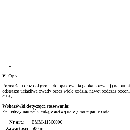
Opis
Forma żelu oraz dołączona do opakowania gąbka pozwalają na punkto
odstrasza uciążliwe owady przez wiele godzin, nawet podczas pocenia
ciała.
Wskazówki dotyczące stosowania:
Żel należy nanieść cienką warstwą na wybrane partie ciała.
Nr art.:
EMM-11560000
Zawartość:
500 ml