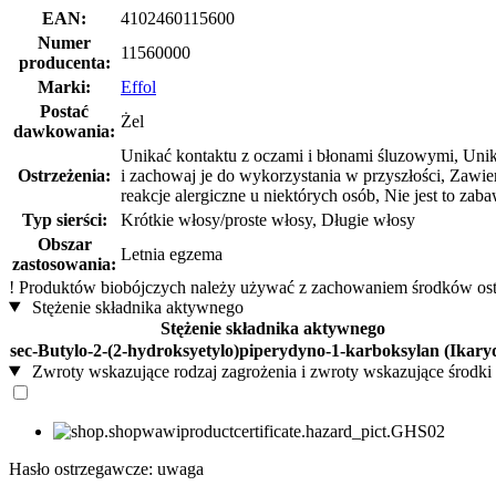
EAN:
4102460115600
Numer
11560000
producenta:
Marki:
Effol
Postać
Żel
dawkowania:
Unikać kontaktu z oczami i błonami śluzowymi, Unika
Ostrzeżenia:
i zachowaj je do wykorzystania w przyszłości, Zawie
reakcje alergiczne u niektórych osób, Nie jest to z
Typ sierści:
Krótkie włosy/proste włosy, Długie włosy
Obszar
Letnia egzema
zastosowania:
!
Produktów biobójczych należy używać z zachowaniem środków ostro
Stężenie składnika aktywnego
Stężenie składnika aktywnego
sec-Butylo-2-(2-hydroksyetylo)piperydyno-1-karboksylan (Ikary
Zwroty wskazujące rodzaj zagrożenia i zwroty wskazujące środki 
Hasło ostrzegawcze: uwaga