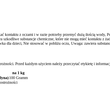
ć kontaktu z oczami i w razie potrzeby przemyć dużą ilością wody, Pr
ra szkodliwe substancje chemiczne, które nie mogą mieć kontaktu z ża
abawka dla dzieci, Nie stosować w pobliżu oczu, Uwaga: zawiera subst
żności. Przed każdym użyciem należy przeczytać etykietę i informacj
na 1 kg
dyna)
100 Gramm
ostrożności