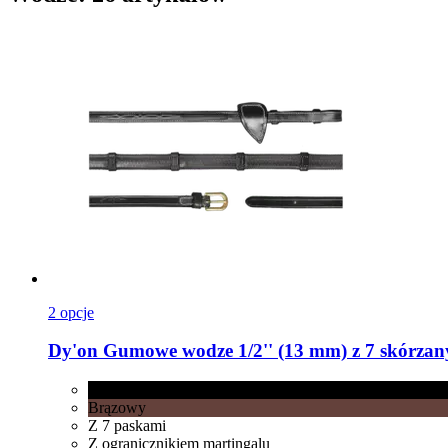
2 opcje
Dy'on
Gumowe wodze 1/2'' (13 mm) z 7 skórzany
Czarny
Brązowy
Z 7 paskami
Z ogranicznikiem martingalu