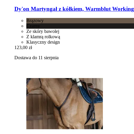
Dy'on
Martyngał z kółkiem, Warmblut Working
Brązowy
Czarny
Ze skóry bawolej
Z klamrą rolkową
Klasyczny design
123,00 zł
Dostawa do 11 sierpnia