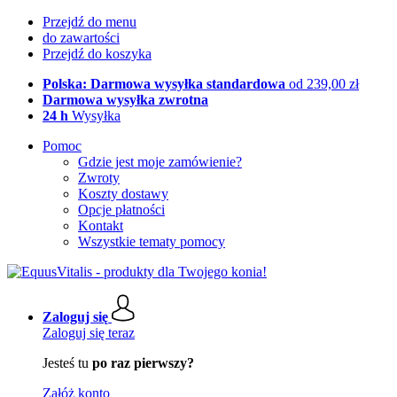
Przejdź do menu
do zawartości
Przejdź do koszyka
Polska: Darmowa wysyłka standardowa
od 239,00 zł
Darmowa wysyłka zwrotna
24 h
Wysyłka
Pomoc
Gdzie jest moje zamówienie?
Zwroty
Koszty dostawy
Opcje płatności
Kontakt
Wszystkie tematy pomocy
Zaloguj się
Zaloguj się teraz
Jesteś tu
po raz pierwszy?
Załóż konto