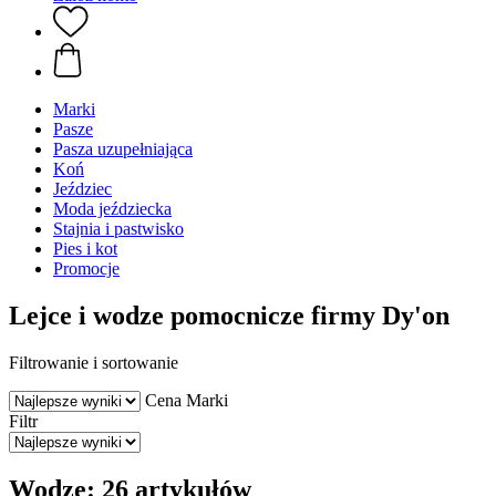
Marki
Pasze
Pasza uzupełniająca
Koń
Jeździec
Moda jeździecka
Stajnia i pastwisko
Pies i kot
Promocje
Lejce i wodze pomocnicze firmy Dy'on
Filtrowanie i sortowanie
Cena
Marki
Filtr
Wodze: 26 artykułów