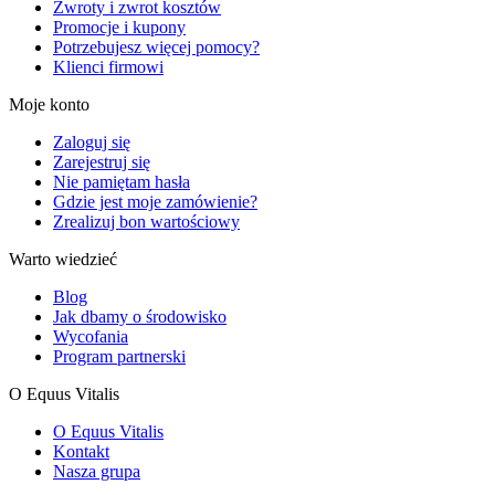
Zwroty i zwrot kosztów
Promocje i kupony
Potrzebujesz więcej pomocy?
Klienci firmowi
Moje konto
Zaloguj się
Zarejestruj się
Nie pamiętam hasła
Gdzie jest moje zamówienie?
Zrealizuj bon wartościowy
Warto wiedzieć
Blog
Jak dbamy o środowisko
Wycofania
Program partnerski
O Equus Vitalis
O Equus Vitalis
Kontakt
Nasza grupa