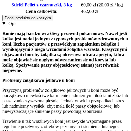
Stiefel Pellet z czarnuszki, 3 kg
60,00 zł
(20,00 zł / kg)
Cena całkowita:
462,00 zł
Dodaj produkty do koszyka
Opis
Konie mają bardzo wrażliwy przewód pokarmowy. Nawet jeśli
kolka jest nadal jednym z typowych problemów zdrowotnych u
koni, liczba pacjentów z przewlekłym zapaleniem żołądka i
wynikającymi z niego wrzodami żołądka wzrasta. Klasycznymi
objawami choroby żołądka są okresowa utrata apetytu, która
może objawiać się nagłym odwracaniem się od koryta lub
kolką. Spożywanie paszy objętościowej (siana) jest również
niepewne.
Problemy żołądkowo-jelitowe u koni
Przyczyną problemów żołądkowo-jelitowych u koni może być
początkowo niewłaściwe karmienie nadmiernymi ilościami zbóż lub
pasza zanieczyszczona pleśnią. Jednak w wielu przypadkach stres
lub nadmierny wysiłek, zbyt mała ilość paszy objętościowej lub
niewystarczające ślinienie paszy powodują zaburzenia.
Trawienie u tak wrażliwych koni jest zwykle wspomagane przez
regularne przetwory z otrębów pszennych i siemienia lnianego.