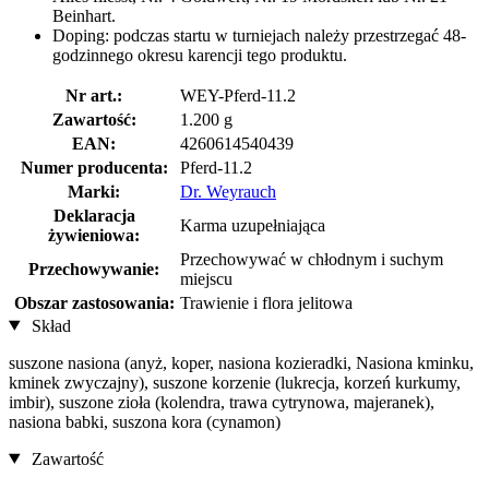
Beinhart.
Doping: podczas startu w turniejach należy przestrzegać 48-
godzinnego okresu karencji tego produktu.
Nr art.:
WEY-Pferd-11.2
Zawartość:
1.200 g
EAN:
4260614540439
Numer producenta:
Pferd-11.2
Marki:
Dr. Weyrauch
Deklaracja
Karma uzupełniająca
żywieniowa:
Przechowywać w chłodnym i suchym
Przechowywanie:
miejscu
Obszar zastosowania:
Trawienie i flora jelitowa
Skład
suszone nasiona (anyż, koper, nasiona kozieradki, Nasiona kminku,
kminek zwyczajny), suszone korzenie (lukrecja, korzeń kurkumy,
imbir), suszone zioła (kolendra, trawa cytrynowa, majeranek),
nasiona babki, suszona kora (cynamon)
Zawartość