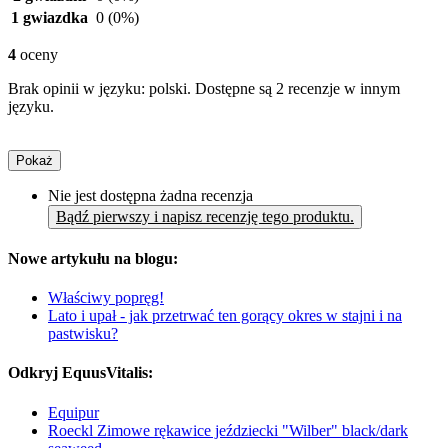
1 gwiazdka
0
(0%)
4
oceny
Brak opinii w języku: polski. Dostępne są 2 recenzje w innym
języku.
Pokaż
Nie jest dostępna żadna recenzja
Bądź pierwszy i napisz recenzję tego produktu.
Nowe artykułu na blogu:
Właściwy popręg!
Lato i upał - jak przetrwać ten gorący okres w stajni i na
pastwisku?
Odkryj EquusVitalis:
Equipur
Roeckl Zimowe rękawice jeździecki "Wilber" black/dark