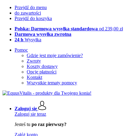
Przejdź do menu
do zawartości
Przejdź do koszyka
Polska: Darmowa wysyłka standardowa
od 239,00 zł
Darmowa wysyłka zwrotna
24 h
Wysyłka
Pomoc
Gdzie jest moje zamówienie?
Zwroty
Koszty dostawy
Opcje płatności
Kontakt
Wszystkie tematy pomocy
Zaloguj się
Zaloguj się teraz
Jesteś tu
po raz pierwszy?
Załóż konto