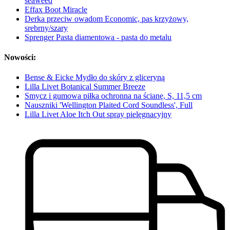
seaweed
Effax Boot Miracle
Derka przeciw owadom Economic, pas krzyżowy,
srebrny/szary
Sprenger Pasta diamentowa - pasta do metalu
Nowości:
Bense & Eicke Mydło do skóry z gliceryną
Lilla Livet Botanical Summer Breeze
Smycz i gumowa piłka ochronna na ścianę, S, 11,5 cm
Nauszniki 'Wellington Plaited Cord Soundless', Full
Lilla Livet Aloe Itch Out spray pielęgnacyjny