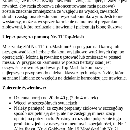
Mówi się, że mesz aktywuje trawienie i zwiększa apetyt. Ważne jest
również, aby racja zbożowa (skoncentrowana racja paszowa)
została znacznie zmniejszona ze względu na wysoką zawartość
skrobi i zastąpiona składnikami wysokobłonnikowymi. Jeśli to nie
wystarczy, możesz wesprzeć karmienie naturalnymi preparatami
ziołowymi, które rozluźniają trawienie i pielęgnują błonę śluzową.
Ulepsz paszę za pomocą Nr. 11 Top-Mash
Mieszankę ziół Nr. 11 Top-Mash można posypać nad karmą lub
przygotować jako herbatę dla koni wyjątkowo wrażliwych (np. po
operacjach). Można ją również ugotować lub zmieszać w postaci
meszu. W przypadku karmienia w postaci herbaty osad jest
oczywiście również podawany. Top Mash to kompozycja
najlepszych przypraw do chleba i klasycznych połączeń ziół, które
są znane i lubiane ze względu na działanie harmonizujące trawienie.
Zalecenie żywieniowe:
Dzienna porcja od 20 do 40 g (2 do 4 miarek)
Więcej w szczególnych sytuacjach
Należy pamiętać, że czyste preparaty ziołowe w szczególny
sposób uzupełniają dietę, ale nie zastępują mineralizacji
opartej na potrzebach. Prosimy o rozsądne połączenie tego
produktu z jedną z naszych mineralnych specjalności, tj. Nr. 1
Alles fliesst, Nr. 4 Goldwert, Nr. 19 Mordskerl lub Nr. 21