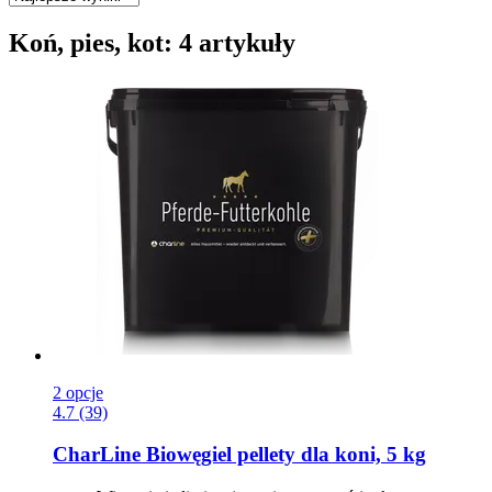
Koń, pies, kot: 4 artykuły
2 opcje
4.7 (39)
CharLine
Biowęgiel pellety dla koni, 5 kg