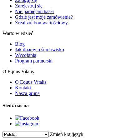
Zaloguj się
Zarejestruj się
Nie pamiętam hasła
Gdzie jest moje zamówienie?
Zrealizuj bon wartościowy
Warto wiedzieć
Blog
Jak dbamy o środowisko
Wycofania
Program partnerski
O Equus Vitalis
O Equus Vitalis
Kontakt
Nasza grupa
Śledź nas na
Zmień kraj/język