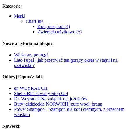
Kategorie:
Marki
CharLine
Koń, pies, kot (4)
Zwierzęta użytkowe (5)
Nowe artykułu na blogu:
Właściwy popręg!
Lato i upał - jak przetrwać ten gorący okres w stajni i na
pastwisku?
Odkryj EquusVitalis:
dr. WEYRAUCH
Stiefel RP1 Owady-Stop Gel
Dr. Weyrauch Na żołądek dla jeźdźców
Buty jeździeckie NORWICH, pure wool, braun
Power Shampoo - Szampon dla koni ciemnych, z orzechem
włoskim
Nowości: