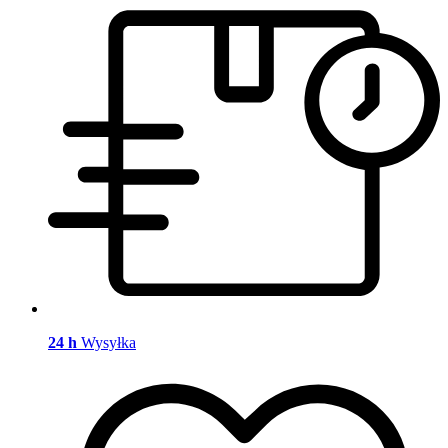
24 h
Wysyłka