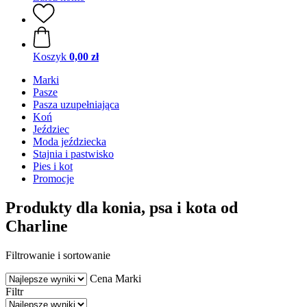
Koszyk
0,00 zł
Marki
Pasze
Pasza uzupełniająca
Koń
Jeździec
Moda jeździecka
Stajnia i pastwisko
Pies i kot
Promocje
Produkty dla konia, psa i kota od
Charline
Filtrowanie i sortowanie
Cena
Marki
Filtr