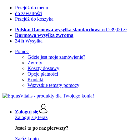
Przejdź do menu
do zawartości
Przejdź do koszyka
Polska: Darmowa wysyłka standardowa
od 239,00 zł
Darmowa wysyłka zwrotna
24 h
Wysyłka
Pomoc
Gdzie jest moje zamówienie?
Zwroty
Koszty dostawy
Opcje płatności
Kontakt
Wszystkie tematy pomocy
Zaloguj się
Zaloguj się teraz
Jesteś tu
po raz pierwszy?
Załóż konto