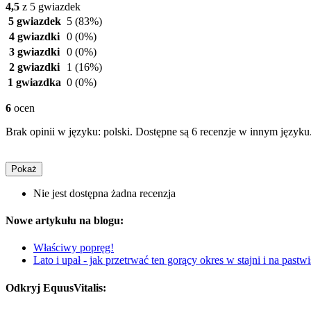
4,5
z 5 gwiazdek
5 gwiazdek
5
(83%)
4 gwiazdki
0
(0%)
3 gwiazdki
0
(0%)
2 gwiazdki
1
(16%)
1 gwiazdka
0
(0%)
6
ocen
Brak opinii w języku: polski. Dostępne są 6 recenzje w innym języku
Pokaż
Nie jest dostępna żadna recenzja
Nowe artykułu na blogu:
Właściwy popręg!
Lato i upał - jak przetrwać ten gorący okres w stajni i na pastw
Odkryj EquusVitalis: