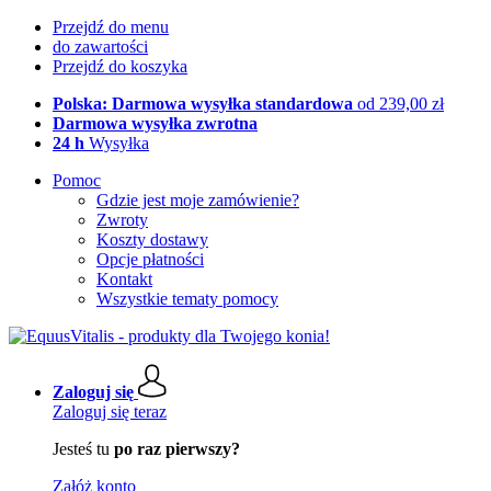
Przejdź do menu
do zawartości
Przejdź do koszyka
Polska: Darmowa wysyłka standardowa
od 239,00 zł
Darmowa wysyłka zwrotna
24 h
Wysyłka
Pomoc
Gdzie jest moje zamówienie?
Zwroty
Koszty dostawy
Opcje płatności
Kontakt
Wszystkie tematy pomocy
Zaloguj się
Zaloguj się teraz
Jesteś tu
po raz pierwszy?
Załóż konto