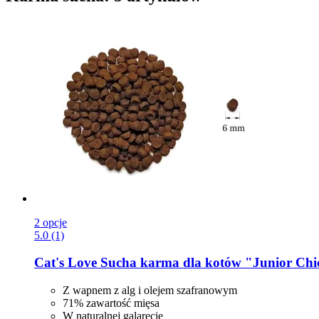
2 opcje
5.0 (1)
Cat's Love
Sucha karma dla kotów "Junior Chi
Z wapnem z alg i olejem szafranowym
71% zawartość mięsa
W naturalnej galarecie