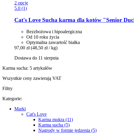
2 opcje
5.0 (1)
Cat's Love
Sucha karma dla kotów "Senior Duc
Bezzbożowa i hipoalergiczna
Od 10 roku życia
Optymalna zawartość białka
97,00 zł
(48,50 zł / kg)
Dostawa do 11 sierpnia
Karma sucha: 5 artykułów
Wszystkie ceny zawierają VAT
Filtry
Kategorie:
Marki
Cat's Love
Karma mokra (11)
Karma sucha (5)
Nagrody w formie jedzenia (5)