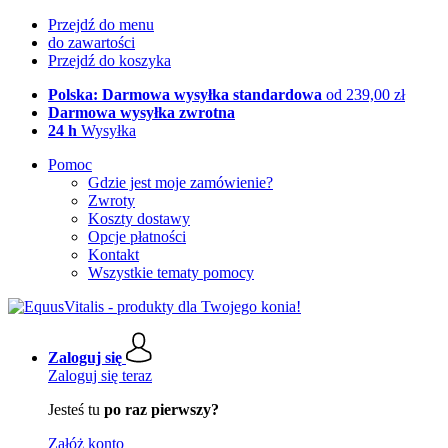
Przejdź do menu
do zawartości
Przejdź do koszyka
Polska: Darmowa wysyłka standardowa
od 239,00 zł
Darmowa wysyłka zwrotna
24 h
Wysyłka
Pomoc
Gdzie jest moje zamówienie?
Zwroty
Koszty dostawy
Opcje płatności
Kontakt
Wszystkie tematy pomocy
Zaloguj się
Zaloguj się teraz
Jesteś tu
po raz pierwszy?
Załóż konto