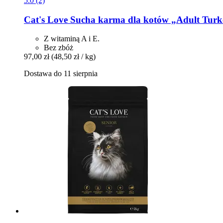
5.0 (2)
Cat's Love
Sucha karma dla kotów „Adult Turk
Z witaminą A i E.
Bez zbóż
97,00 zł
(48,50 zł / kg)
Dostawa do 11 sierpnia