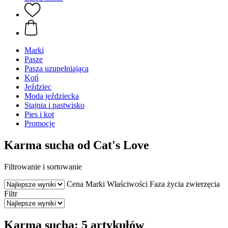
Marki
Pasze
Pasza uzupełniająca
Koń
Jeździec
Moda jeździecka
Stajnia i pastwisko
Pies i kot
Promocje
Karma sucha od Cat's Love
Filtrowanie i sortowanie
Cena
Marki
Właściwości
Faza życia zwierzęcia
Filtr
Karma sucha: 5 artykułów