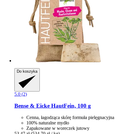
Do koszyka
5.0 (2)
Bense & Eicke
HautFein, 100 g
Cenna, łagodząca skórę formuła pielęgnacyjna
100% naturalne mydło
Zapakowane w woreczek jutowy
53,47 zł
(534,70 zł / kg)