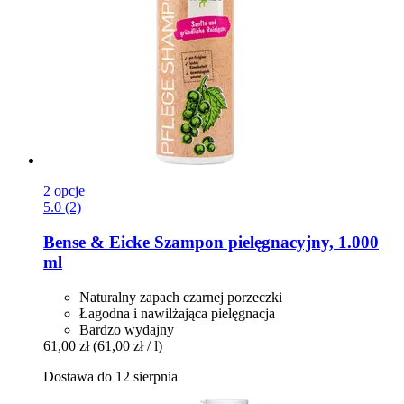
2 opcje
5.0 (2)
Bense & Eicke
Szampon pielęgnacyjny, 1.000
ml
Naturalny zapach czarnej porzeczki
Łagodna i nawilżająca pielęgnacja
Bardzo wydajny
61,00 zł
(61,00 zł / l)
Dostawa do 12 sierpnia