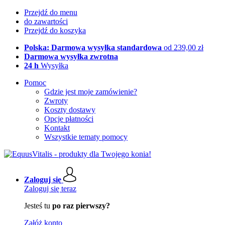
Przejdź do menu
do zawartości
Przejdź do koszyka
Polska: Darmowa wysyłka standardowa
od 239,00 zł
Darmowa wysyłka zwrotna
24 h
Wysyłka
Pomoc
Gdzie jest moje zamówienie?
Zwroty
Koszty dostawy
Opcje płatności
Kontakt
Wszystkie tematy pomocy
Zaloguj się
Zaloguj się teraz
Jesteś tu
po raz pierwszy?
Załóż konto