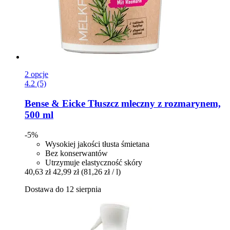
2 opcje
4.2 (5)
Bense & Eicke
Tłuszcz mleczny z rozmarynem,
500 ml
-5%
Wysokiej jakości tłusta śmietana
Bez konserwantów
Utrzymuje elastyczność skóry
40,63 zł
42,99 zł
(81,26 zł / l)
Dostawa do 12 sierpnia