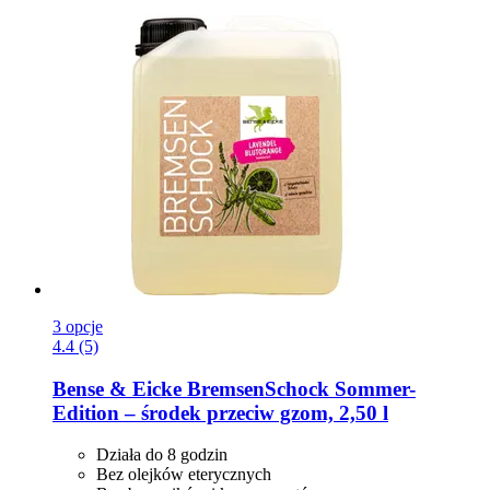
3 opcje
4.4 (5)
Bense & Eicke
BremsenSchock Sommer-​
Edition – środek przeciw gzom, 2,50 l
Działa do 8 godzin
Bez olejków eterycznych