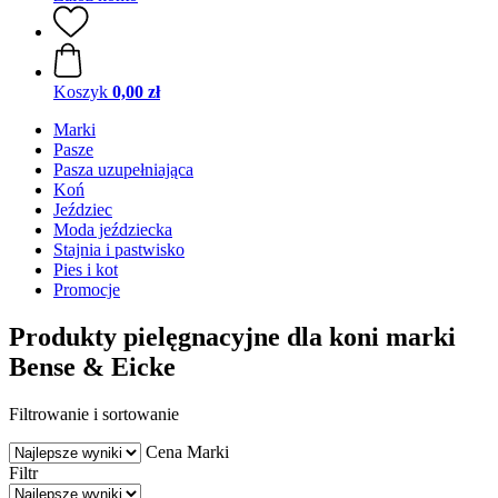
Koszyk
0,00 zł
Marki
Pasze
Pasza uzupełniająca
Koń
Jeździec
Moda jeździecka
Stajnia i pastwisko
Pies i kot
Promocje
Produkty pielęgnacyjne dla koni marki
Bense & Eicke
Filtrowanie i sortowanie
Cena
Marki
Filtr