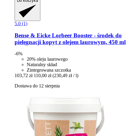
Do koszyka
5.0 (1)
Bense & Eicke
Lorbeer Booster -​ środek do
pielęgnacji kopyt z olejem laurowym, 450 ml
-6%
20% oleju laurowego
Naturalny skład
Zintegrowana szczotka
103,72 zł
110,00 zł
(230,49 zł / l)
Dostawa do 12 sierpnia