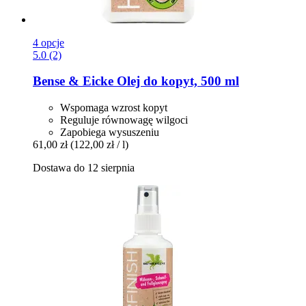
4 opcje
5.0 (2)
Bense & Eicke
Olej do kopyt, 500 ml
Wspomaga wzrost kopyt
Reguluje równowagę wilgoci
Zapobiega wysuszeniu
61,00 zł
(122,00 zł / l)
Dostawa do 12 sierpnia