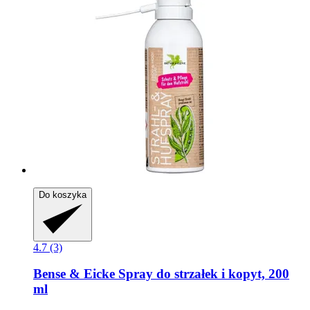
Do koszyka
4.7 (3)
Bense & Eicke
Spray do strzałek i kopyt, 200
ml