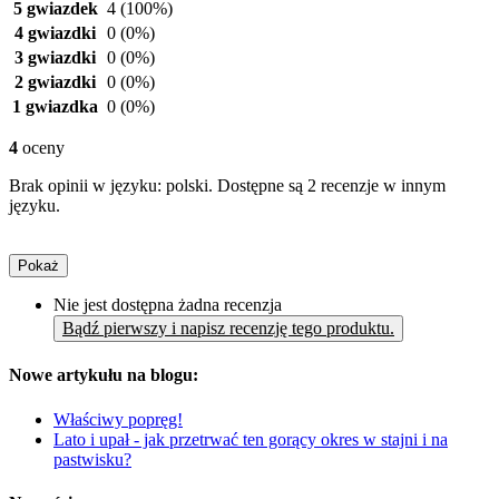
5 gwiazdek
4
(100%)
4 gwiazdki
0
(0%)
3 gwiazdki
0
(0%)
2 gwiazdki
0
(0%)
1 gwiazdka
0
(0%)
4
oceny
Brak opinii w języku: polski. Dostępne są 2 recenzje w innym
języku.
Pokaż
Nie jest dostępna żadna recenzja
Bądź pierwszy i napisz recenzję tego produktu.
Nowe artykułu na blogu:
Właściwy popręg!
Lato i upał - jak przetrwać ten gorący okres w stajni i na
pastwisku?