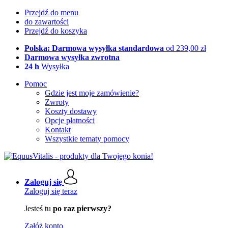
Przejdź do menu
do zawartości
Przejdź do koszyka
Polska: Darmowa wysyłka standardowa
od 239,00 zł
Darmowa wysyłka zwrotna
24 h
Wysyłka
Pomoc
Gdzie jest moje zamówienie?
Zwroty
Koszty dostawy
Opcje płatności
Kontakt
Wszystkie tematy pomocy
Zaloguj się
Zaloguj się teraz
Jesteś tu
po raz pierwszy?
Załóż konto