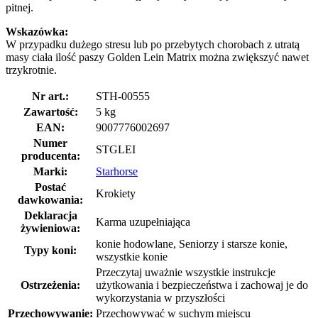
pitnej.
Wskazówka:
W przypadku dużego stresu lub po przebytych chorobach z utratą
masy ciała ilość paszy Golden Lein Matrix można zwiększyć nawet
trzykrotnie.
Nr art.:
STH-00555
Zawartość:
5 kg
EAN:
9007776002697
Numer
STGLEI
producenta:
Marki:
Starhorse
Postać
Krokiety
dawkowania:
Deklaracja
Karma uzupełniająca
żywieniowa:
konie hodowlane, Seniorzy i starsze konie,
Typy koni:
wszystkie konie
Przeczytaj uważnie wszystkie instrukcje
Ostrzeżenia:
użytkowania i bezpieczeństwa i zachowaj je do
wykorzystania w przyszłości
Przechowywanie:
Przechowywać w suchym miejscu