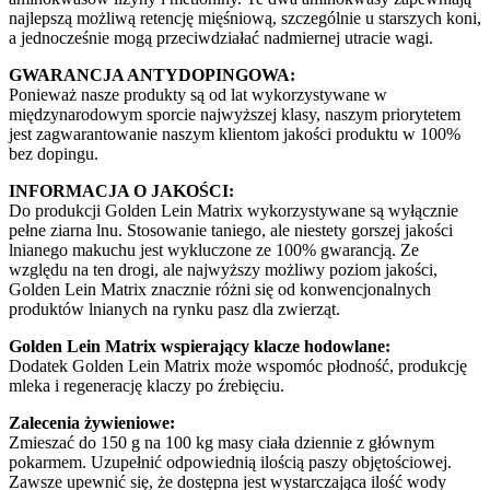
najlepszą możliwą retencję mięśniową, szczególnie u starszych koni,
a jednocześnie mogą przeciwdziałać nadmiernej utracie wagi.
GWARANCJA ANTYDOPINGOWA:
Ponieważ nasze produkty są od lat wykorzystywane w
międzynarodowym sporcie najwyższej klasy, naszym priorytetem
jest zagwarantowanie naszym klientom jakości produktu w 100%
bez dopingu.
INFORMACJA O JAKOŚCI:
Do produkcji Golden Lein Matrix wykorzystywane są wyłącznie
pełne ziarna lnu. Stosowanie taniego, ale niestety gorszej jakości
lnianego makuchu jest wykluczone ze 100% gwarancją. Ze
względu na ten drogi, ale najwyższy możliwy poziom jakości,
Golden Lein Matrix znacznie różni się od konwencjonalnych
produktów lnianych na rynku pasz dla zwierząt.
Golden Lein Matrix wspierający klacze hodowlane:
Dodatek Golden Lein Matrix może wspomóc płodność, produkcję
mleka i regenerację klaczy po źrebięciu.
Zalecenia żywieniowe:
Zmieszać do 150 g na 100 kg masy ciała dziennie z głównym
pokarmem. Uzupełnić odpowiednią ilością paszy objętościowej.
Zawsze upewnić się, że dostępna jest wystarczająca ilość wody