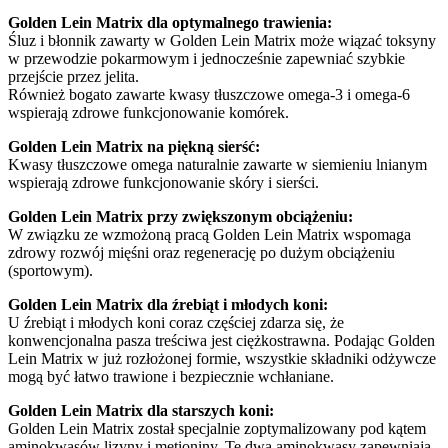
Golden Lein Matrix dla optymalnego trawienia:
Śluz i błonnik zawarty w Golden Lein Matrix może wiązać toksyny
w przewodzie pokarmowym i jednocześnie zapewniać szybkie
przejście przez jelita.
Również bogato zawarte kwasy tłuszczowe omega-3 i omega-6
wspierają zdrowe funkcjonowanie komórek.
Golden Lein Matrix na piękną sierść:
Kwasy tłuszczowe omega naturalnie zawarte w siemieniu lnianym
wspierają zdrowe funkcjonowanie skóry i sierści.
Golden Lein Matrix przy zwiększonym obciążeniu:
W związku ze wzmożoną pracą Golden Lein Matrix wspomaga
zdrowy rozwój mięśni oraz regenerację po dużym obciążeniu
(sportowym).
Golden Lein Matrix dla źrebiąt i młodych koni:
U źrebiąt i młodych koni coraz częściej zdarza się, że
konwencjonalna pasza treściwa jest ciężkostrawna. Podając Golden
Lein Matrix w już rozłożonej formie, wszystkie składniki odżywcze
mogą być łatwo trawione i bezpiecznie wchłaniane.
Golden Lein Matrix dla starszych koni:
Golden Lein Matrix został specjalnie zoptymalizowany pod kątem
aminokwasów lizyny i metioniny. Te dwa aminokwasy zapewniają