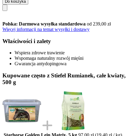
Do koszyka
Polska: Darmowa wysyłka standardowa
od 239,00 zł
Więcej informacji na temat wysyłki i dostawy
Właściwości i zalety
Wspiera zdrowe trawienie
Wspomaga naturalny rozwój mięśni
Gwarancja antydopingowa
Kupowane często z Stiefel Rumianek, całe kwiaty,
500 g
Starhorse Golden Lein Matrix, 5 kg
97,00 zł
(19,40 zł / kg)