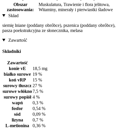
Obszar
Muskulatura, Trawienie i flora jelitowa,
zastosowania:
Witaminy, minerały i pierwiastki śladowe
Skład
siemię lniane (poddany obróbce), pszenica (poddany obróbce),
pasza poekstrakcyjna ze słonecznika, melasa
Zawartość
Składniki
Zawartość
konie vE
18,5 mg
białko surowe
19 %
koń vRP
15 %
surowy tłuszcz
27 %
surowe włókno
7,5 %
surowy popiół
4 %
wapń
0,3 %
fosfor
0,54 %
sód
0,09 %
lizyna
0,7 %
L-metionina
0,36 %