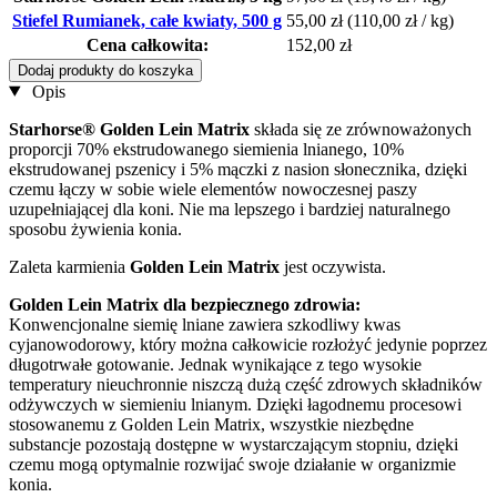
Stiefel Rumianek, całe kwiaty, 500 g
55,00 zł
(110,00 zł / kg)
Cena całkowita:
152,00 zł
Dodaj produkty do koszyka
Opis
Starhorse® Golden Lein Matrix
składa się ze zrównoważonych
proporcji 70% ekstrudowanego siemienia lnianego, 10%
ekstrudowanej pszenicy i 5% mączki z nasion słonecznika, dzięki
czemu łączy w sobie wiele elementów nowoczesnej paszy
uzupełniającej dla koni. Nie ma lepszego i bardziej naturalnego
sposobu żywienia konia.
Zaleta karmienia
Golden Lein Matrix
jest oczywista.
Golden Lein Matrix dla bezpiecznego zdrowia:
Konwencjonalne siemię lniane zawiera szkodliwy kwas
cyjanowodorowy, który można całkowicie rozłożyć jedynie poprzez
długotrwałe gotowanie. Jednak wynikające z tego wysokie
temperatury nieuchronnie niszczą dużą część zdrowych składników
odżywczych w siemieniu lnianym. Dzięki łagodnemu procesowi
stosowanemu z Golden Lein Matrix, wszystkie niezbędne
substancje pozostają dostępne w wystarczającym stopniu, dzięki
czemu mogą optymalnie rozwijać swoje działanie w organizmie
konia.