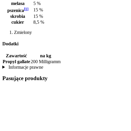
melasa
5 %
[1]
15 %
pszenica
skrobia
15 %
cukier
8,5 %
Zmielony
Dodatki
Zawartość
na kg
Propyl gallate
200 Milligramm
Informacje prawne
Pasujące produkty