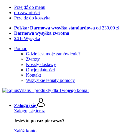
Przejdź do menu
do zawartości
Przejdź do koszyka
Polska: Darmowa wysyłka standardowa
od 239,00 zł
Darmowa wysyłka zwrotna
24 h
Wysyłka
Pomoc
Gdzie jest moje zamówienie?
Zwroty
Koszty dostawy
Opcje płatności
Kontakt
Wszystkie tematy pomocy
Zaloguj się
Zaloguj się teraz
Jesteś tu
po raz pierwszy?
Załóż konto