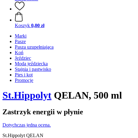
Koszyk
0,00 zł
Marki
Pasze
Pasza uzupełniająca
Koń
Jeździec
Moda jeździecka
Stajnia i pastwisko
Pies i kot
Promocje
St.Hippolyt
QELAN, 500 ml
Zastrzyk energii w płynie
Dotychczas jedna ocena.
St.Hippolyt QELAN