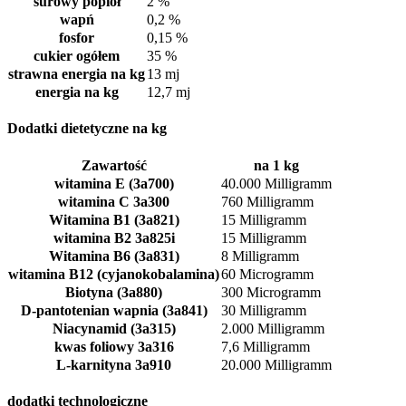
surowy popiół
2 %
wapń
0,2 %
fosfor
0,15 %
cukier ogółem
35 %
strawna energia na kg
13 mj
energia na kg
12,7 mj
Dodatki dietetyczne na kg
Zawartość
na 1 kg
witamina E (3a700)
40.000 Milligramm
witamina C 3a300
760 Milligramm
Witamina B1 (3a821)
15 Milligramm
witamina B2 3a825i
15 Milligramm
Witamina B6 (3a831)
8 Milligramm
witamina B12 (cyjanokobalamina)
60 Microgramm
Biotyna (3a880)
300 Microgramm
D-pantotenian wapnia (3a841)
30 Milligramm
Niacynamid (3a315)
2.000 Milligramm
kwas foliowy 3a316
7,6 Milligramm
L-karnityna 3a910
20.000 Milligramm
dodatki technologiczne