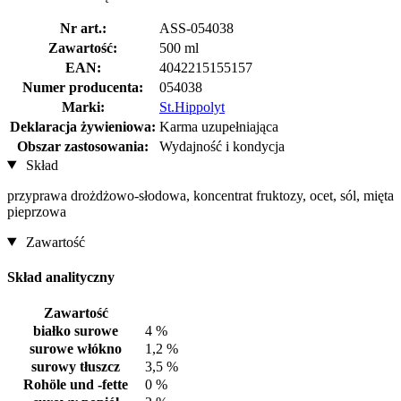
Nr art.:
ASS-054038
Zawartość:
500 ml
EAN:
4042215155157
Numer producenta:
054038
Marki:
St.Hippolyt
Deklaracja żywieniowa:
Karma uzupełniająca
Obszar zastosowania:
Wydajność i kondycja
Skład
przyprawa drożdżowo-słodowa, koncentrat fruktozy, ocet, sól, mięta
pieprzowa
Zawartość
Skład analityczny
Zawartość
białko surowe
4 %
surowe włókno
1,2 %
surowy tłuszcz
3,5 %
Rohöle und -fette
0 %