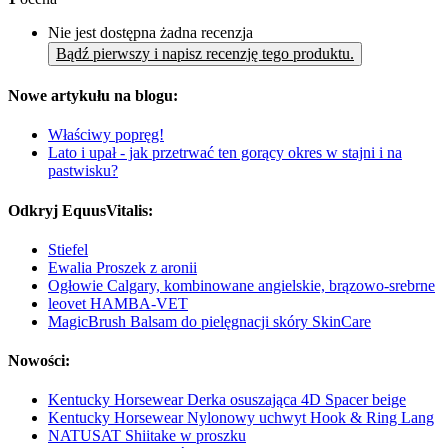
Nie jest dostępna żadna recenzja
Bądź pierwszy i napisz recenzję tego produktu.
Nowe artykułu na blogu:
Właściwy popręg!
Lato i upał - jak przetrwać ten gorący okres w stajni i na
pastwisku?
Odkryj EquusVitalis:
Stiefel
Ewalia Proszek z aronii
Ogłowie Calgary, kombinowane angielskie, brązowo-srebrne
leovet HAMBA-VET
MagicBrush Balsam do pielęgnacji skóry SkinCare
Nowości:
Kentucky Horsewear Derka osuszająca 4D Spacer beige
Kentucky Horsewear Nylonowy uchwyt Hook & Ring Lang
NATUSAT Shiitake w proszku