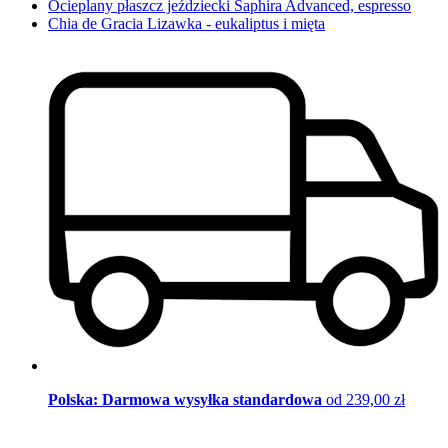
Ocieplany płaszcz jeździecki Saphira Advanced, espresso
Chia de Gracia Lizawka - eukaliptus i mięta
Polska: Darmowa wysyłka standardowa
od 239,00 zł