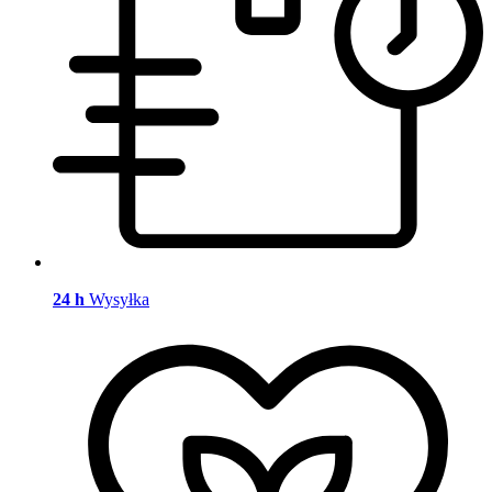
24 h
Wysyłka