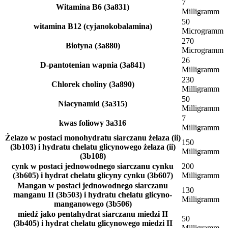
7
Witamina B6 (3a831)
Milligramm
50
witamina B12 (cyjanokobalamina)
Microgramm
270
Biotyna (3a880)
Microgramm
26
D-pantotenian wapnia (3a841)
Milligramm
230
Chlorek choliny (3a890)
Milligramm
50
Niacynamid (3a315)
Milligramm
7
kwas foliowy 3a316
Milligramm
Żelazo w postaci monohydratu siarczanu żelaza (ii)
150
(3b103) i hydratu chelatu glicynowego żelaza (ii)
Milligramm
(3b108)
cynk w postaci jednowodnego siarczanu cynku
200
(3b605) i hydrat chelatu glicyny cynku (3b607)
Milligramm
Mangan w postaci jednowodnego siarczanu
130
manganu II (3b503) i hydratu chelatu glicyno-
Milligramm
manganowego (3b506)
miedź jako pentahydrat siarczanu miedzi II
50
(3b405) i hydrat chelatu glicynowego miedzi II
Milligramm