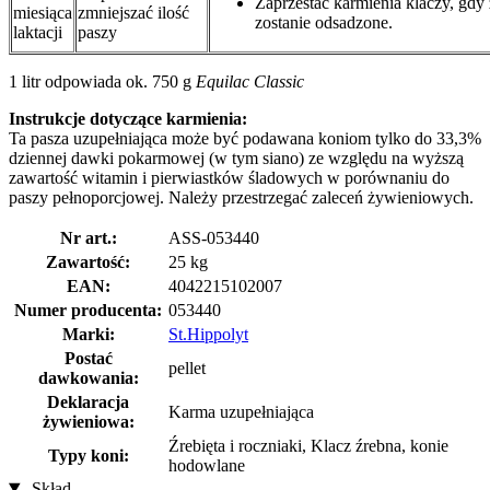
Zaprzestać karmienia klaczy, gdy 
miesiąca
zmniejszać ilość
zostanie odsadzone.
laktacji
paszy
1 litr odpowiada ok. 750 g
Equilac Classic
Instrukcje dotyczące karmienia:
Ta pasza uzupełniająca może być podawana koniom tylko do 33,3%
dziennej dawki pokarmowej (w tym siano) ze względu na wyższą
zawartość witamin i pierwiastków śladowych w porównaniu do
paszy pełnoporcjowej. Należy przestrzegać zaleceń żywieniowych.
Nr art.:
ASS-053440
Zawartość:
25 kg
EAN:
4042215102007
Numer producenta:
053440
Marki:
St.Hippolyt
Postać
pellet
dawkowania:
Deklaracja
Karma uzupełniająca
żywieniowa:
Źrebięta i roczniaki, Klacz źrebna, konie
Typy koni:
hodowlane
Skład