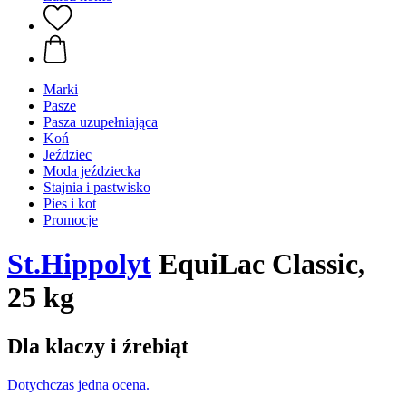
Marki
Pasze
Pasza uzupełniająca
Koń
Jeździec
Moda jeździecka
Stajnia i pastwisko
Pies i kot
Promocje
St.Hippolyt
EquiLac Classic,
25 kg
Dla klaczy i źrebiąt
Dotychczas jedna ocena.