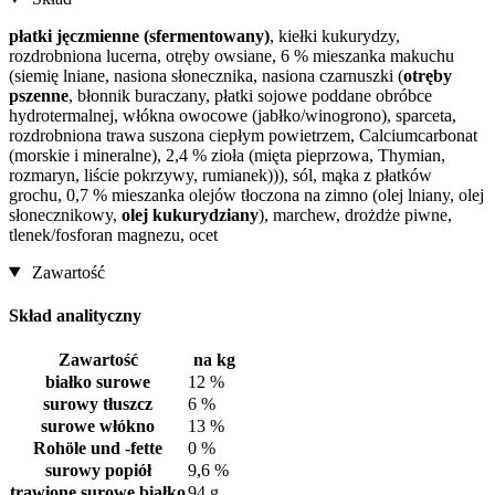
płatki jęczmienne (sfermentowany)
, kiełki kukurydzy,
rozdrobniona lucerna, otręby owsiane, 6 % mieszanka makuchu
(siemię lniane, nasiona słonecznika, nasiona czarnuszki (
otręby
pszenne
, błonnik buraczany, płatki sojowe poddane obróbce
hydrotermalnej, włókna owocowe (jabłko/winogrono), sparceta,
rozdrobniona trawa suszona ciepłym powietrzem, Calciumcarbonat
(morskie i mineralne), 2,4 % zioła (mięta pieprzowa, Thymian,
rozmaryn, liście pokrzywy, rumianek))), sól, mąka z płatków
grochu, 0,7 % mieszanka olejów tłoczona na zimno (olej lniany, olej
słonecznikowy,
olej kukurydziany
), marchew, drożdże piwne,
tlenek/fosforan magnezu, ocet
Zawartość
Skład analityczny
Zawartość
na kg
białko surowe
12 %
surowy tłuszcz
6 %
surowe włókno
13 %
Rohöle und -fette
0 %
surowy popiół
9,6 %
trawione surowe białko
94 g