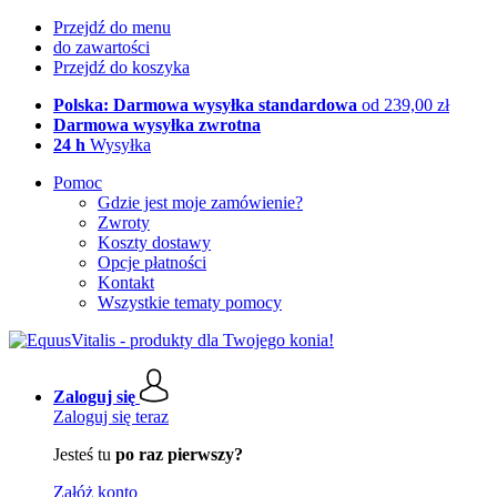
Przejdź do menu
do zawartości
Przejdź do koszyka
Polska: Darmowa wysyłka standardowa
od 239,00 zł
Darmowa wysyłka zwrotna
24 h
Wysyłka
Pomoc
Gdzie jest moje zamówienie?
Zwroty
Koszty dostawy
Opcje płatności
Kontakt
Wszystkie tematy pomocy
Zaloguj się
Zaloguj się teraz
Jesteś tu
po raz pierwszy?
Załóż konto