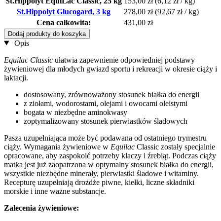
St.Hippolyt EquiLac Classic, 25 kg
153,00 zł
(6,12 zł / kg)
St.Hippolyt Glucogard, 3 kg
278,00 zł
(92,67 zł / kg)
Cena całkowita:
431,00 zł
Dodaj produkty do koszyka
Opis
Equilac Classic
ułatwia zapewnienie odpowiedniej podstawy
żywieniowej dla młodych gwiazd sportu i rekreacji w okresie ciąży i
laktacji.
dostosowany, zrównoważony stosunek białka do energii
z ziołami, wodorostami, olejami i owocami oleistymi
bogata w niezbędne aminokwasy
zoptymalizowany stosunek pierwiastków śladowych
Pasza uzupełniająca może być podawana od ostatniego trymestru
ciąży. Wymagania żywieniowe w
Equilac
Classic zostały specjalnie
opracowane, aby zaspokoić potrzeby klaczy i źrebiąt. Podczas ciąży
matka jest już zaopatrzona w optymalny stosunek białka do energii,
wszystkie niezbędne minerały, pierwiastki śladowe i witaminy.
Recepturę uzupełniają drożdże piwne, kiełki, liczne składniki
morskie i inne ważne substancje.
Zalecenia żywieniowe: