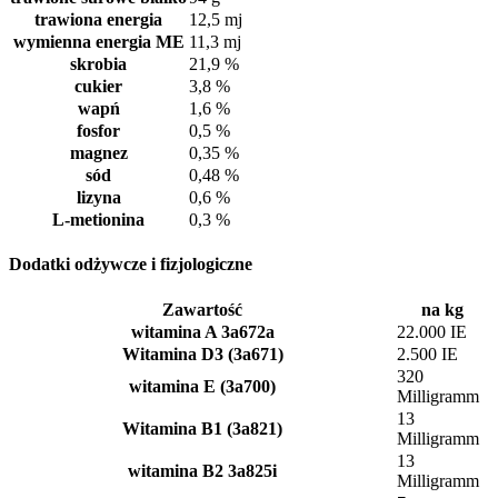
trawiona energia
12,5 mj
wymienna energia ME
11,3 mj
skrobia
21,9 %
cukier
3,8 %
wapń
1,6 %
fosfor
0,5 %
magnez
0,35 %
sód
0,48 %
lizyna
0,6 %
L-metionina
0,3 %
Dodatki odżywcze i fizjologiczne
Zawartość
na kg
witamina A 3a672a
22.000 IE
Witamina D3 (3a671)
2.500 IE
320
witamina E (3a700)
Milligramm
13
Witamina B1 (3a821)
Milligramm
13
witamina B2 3a825i
Milligramm