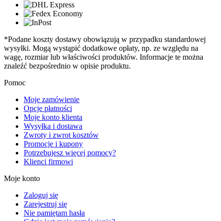
*Podane koszty dostawy obowiązują w przypadku standardowej
wysyłki. Mogą wystąpić dodatkowe opłaty, np. ze względu na
wagę, rozmiar lub właściwości produktów. Informacje te można
znaleźć bezpośrednio w opisie produktu.
Pomoc
Moje zamówienie
Opcje płatności
Moje konto klienta
Wysyłka i dostawa
Zwroty i zwrot kosztów
Promocje i kupony
Potrzebujesz więcej pomocy?
Klienci firmowi
Moje konto
Zaloguj się
Zarejestruj się
Nie pamiętam hasła