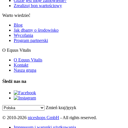
Gdzie jest moje zamówienie?
Zrealizuj bon wartościowy
Warto wiedzieć
Blog
Jak dbamy o środowisko
Wycofania
Program partnerski
O Equus Vitalis
O Equus Vitalis
Kontakt
Nasza grupa
Śledź nas na
Zmień kraj/język
© 2010-2026
niceshops GmbH
- All rights reserved.
Impressum i warunki użytkowania