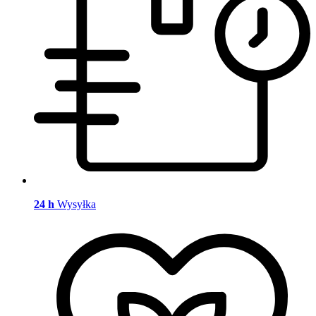
24 h
Wysyłka