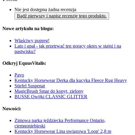
Nie jest dostępna żadna recenzja
Bądź pierwszy i napisz recenzję tego produktu.
Nowe artykułu na blogu:
Właściwy popręg!
Lato i upał - jak przetrwać ten gorący okres w stajni i na
pastwisku?
Odkryj EquusVitalis:
Pavo
Kentucky Horsewear Derka dla kucyka Fleece Rug Heavy
Stiefel Suspenat
MagicBrush Smar do kopyt, zielony
BUSSE Owijki CLASSIC GLITTER
Nowości:
Zimowa parka jeździecka Performance Ontario,
ciemnoniebieski
Kentucky Horsewear Lina uwiązowa 'Loop' 2,8 m