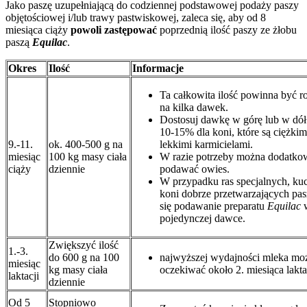
Jako paszę uzupełniającą do codziennej podstawowej podaży paszy
objętościowej i/lub trawy pastwiskowej, zaleca się, aby od 8
miesiąca ciąży
powoli zastępować
poprzednią ilość paszy ze żłobu
paszą
Equilac
.
Okres
Ilość
Informacje
Ta całkowita ilość powinna być r
na kilka dawek.
Dostosuj dawkę w górę lub w dół
10-15% dla koni, które są ciężkim
9.-11.
ok. 400-500 g na
lekkimi karmicielami.
miesiąc
100 kg masy ciała
W razie potrzeby można dodatko
ciąży
dziennie
podawać owies.
W przypadku ras specjalnych, ku
koni dobrze przetwarzających pas
się podawanie preparatu
Equilac
pojedynczej dawce.
Zwiększyć ilość
1.-3.
do 600 g na 100
najwyższej wydajności mleka mo
miesiąc
kg masy ciała
oczekiwać około 2. miesiąca lakta
laktacji
dziennie
Od 5
Stopniowo