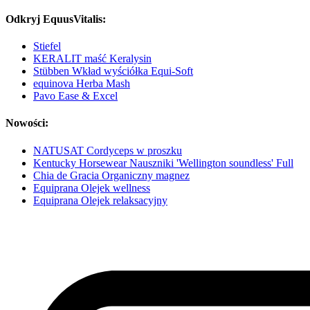
Odkryj EquusVitalis:
Stiefel
KERALIT maść Keralysin
Stübben Wkład wyściółka Equi-Soft
equinova Herba Mash
Pavo Ease & Excel
Nowości:
NATUSAT Cordyceps w proszku
Kentucky Horsewear Nauszniki 'Wellington soundless' Full
Chia de Gracia Organiczny magnez
Equiprana Olejek wellness
Equiprana Olejek relaksacyjny