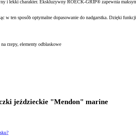
wny i lekki charakter. Ekskluzywny ROECK-GRIP® zapewnia maksyma
ewniając w ten sposób optymalne dopasowanie do nadgarstka. Dzięk
zepy, elementy odblaskowe
iczki jeździeckie "Mendon" marine
isku?