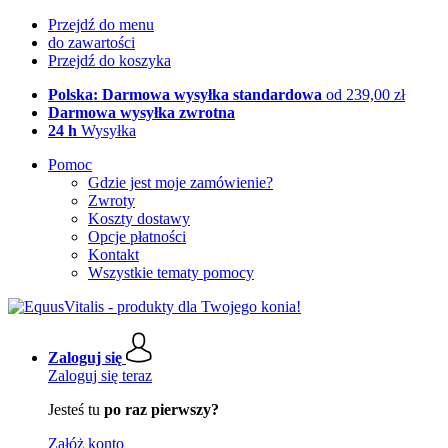
Przejdź do menu
do zawartości
Przejdź do koszyka
Polska: Darmowa wysyłka standardowa
od 239,00 zł
Darmowa wysyłka zwrotna
24 h
Wysyłka
Pomoc
Gdzie jest moje zamówienie?
Zwroty
Koszty dostawy
Opcje płatności
Kontakt
Wszystkie tematy pomocy
Zaloguj się
Zaloguj się teraz
Jesteś tu
po raz pierwszy?
Załóż konto