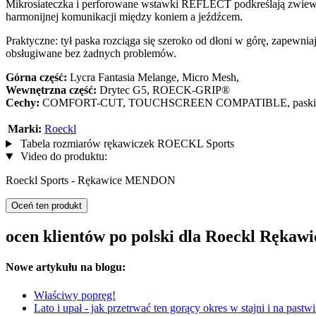
Mikrosiateczka i perforowane wstawki REFLECT podkreślają zwie
harmonijnej komunikacji między koniem a jeźdźcem.
Praktyczne: tył paska rozciąga się szeroko od dłoni w górę, zap
obsługiwane bez żadnych problemów.
Górna część:
Lycra Fantasia Melange, Micro Mesh,
Wewnętrzna część:
Drytec G5, ROECK-GRIP®
Cechy:
COMFORT-CUT, TOUCHSCREEN COMPATIBLE, paski na r
Marki:
Roeckl
Tabela rozmiarów rękawiczek ROECKL Sports
Video do produktu:
Roeckl Sports - Rękawice MENDON
Oceń ten produkt
ocen klientów po polski dla Roeckl Rękaw
Nowe artykułu na blogu:
Właściwy popręg!
Lato i upał - jak przetrwać ten gorący okres w stajni i na pastw