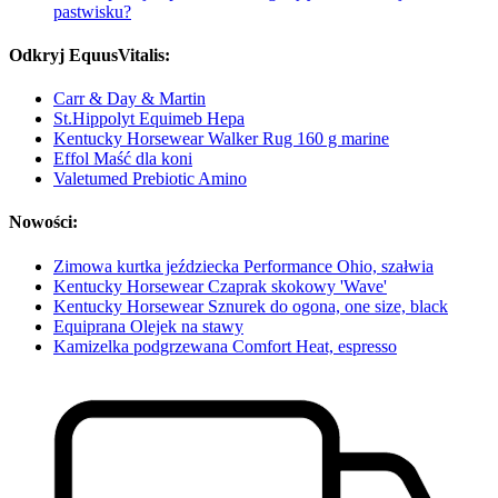
pastwisku?
Odkryj EquusVitalis:
Carr & Day & Martin
St.Hippolyt Equimeb Hepa
Kentucky Horsewear Walker Rug 160 g marine
Effol Maść dla koni
Valetumed Prebiotic Amino
Nowości:
Zimowa kurtka jeździecka Performance Ohio, szałwia
Kentucky Horsewear Czaprak skokowy 'Wave'
Kentucky Horsewear Sznurek do ogona, one size, black
Equiprana Olejek na stawy
Kamizelka podgrzewana Comfort Heat, espresso