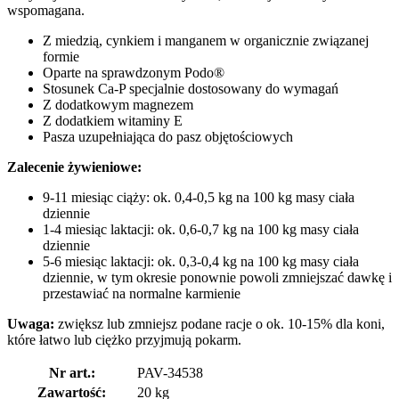
wspomagana.
Z miedzią, cynkiem i manganem w organicznie związanej
formie
Oparte na sprawdzonym Podo®
Stosunek Ca-P specjalnie dostosowany do wymagań
Z dodatkowym magnezem
Z dodatkiem witaminy E
Pasza uzupełniająca do pasz objętościowych
Zalecenie żywieniowe:
9-11 miesiąc ciąży: ok. 0,4-0,5 kg na 100 kg masy ciała
dziennie
1-4 miesiąc laktacji: ok. 0,6-0,7 kg na 100 kg masy ciała
dziennie
5-6 miesiąc laktacji: ok. 0,3-0,4 kg na 100 kg masy ciała
dziennie, w tym okresie ponownie powoli zmniejszać dawkę i
przestawiać na normalne karmienie
Uwaga:
zwiększ lub zmniejsz podane racje o ok. 10-15% dla koni,
które łatwo lub ciężko przyjmują pokarm.
Nr art.:
PAV-34538
Zawartość:
20 kg