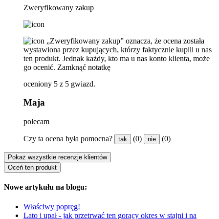
Zweryfikowany zakup
„Zweryfikowany zakup” oznacza, że ​​ocena została
wystawiona przez kupujących, którzy faktycznie kupili u nas
ten produkt. Jednak każdy, kto ma u nas konto klienta, może
go ocenić.
Zamknąć notatkę
oceniony 5 z 5 gwiazd.
Maja
polecam
Czy ta ocena była pomocna?
(0)
(0)
tak
nie
Pokaż wszystkie recenzje klientów
Oceń ten produkt
Nowe artykułu na blogu:
Właściwy popręg!
Lato i upał - jak przetrwać ten gorący okres w stajni i na