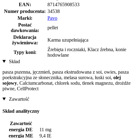
EAN:
8714765908533
Numer producenta:
34538
Marki:
Pavo
Postać
pellet
dawkowania:
Deklaracja
Karma uzupełniająca
żywieniowa:
Źrebięta i roczniaki, Klacz źrebna, konie
Typy koni:
hodowlane
Skład
pasza pszenna, jęczmień, pasza ekstrudowana z soi, owies, pasza
poekstrakcyjna ze słonecznika, melasa surowa, łuski soi,
olej
sojowy
, Calciumcarbonat, chlorek sodu, tlenek magnezu, drożdże
piwne, CellProtect
Zawartość
Skład analityczny
Zawartość
energia DE
11 mg
energia ME
9,4 IE