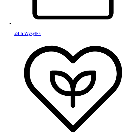
24 h
Wysyłka