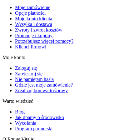
Moje zamówienie
Opcje płatności
Moje konto klienta
Wysyłka i dostawa
Zwroty i zwrot kosztów
Promocje i kupony
Potrzebujesz więcej pomocy?
Klienci firmowi
Moje konto
Zaloguj się
Zarejestruj się
Nie pamiętam hasła
Gdzie jest moje zamówienie?
Zrealizuj bon wartościowy
Warto wiedzieć
Blog
Jak dbamy o środowisko
Wycofania
Program partnerski
O Equus Vitalis