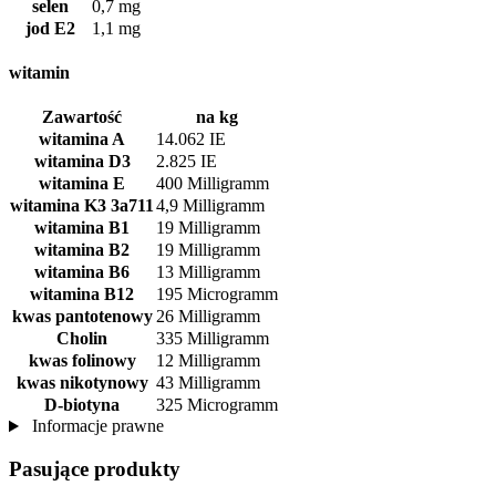
selen
0,7 mg
jod E2
1,1 mg
witamin
Zawartość
na kg
witamina A
14.062 IE
witamina D3
2.825 IE
witamina E
400 Milligramm
witamina K3 3a711
4,9 Milligramm
witamina B1
19 Milligramm
witamina B2
19 Milligramm
witamina B6
13 Milligramm
witamina B12
195 Microgramm
kwas pantotenowy
26 Milligramm
Cholin
335 Milligramm
kwas folinowy
12 Milligramm
kwas nikotynowy
43 Milligramm
D-biotyna
325 Microgramm
Informacje prawne
Pasujące produkty