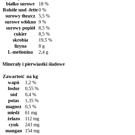
białko surowe
18 %
Rohöle und -fette
0 %
surowy tłuszcz
5,5 %
surowe włókno
9 %
surowy popiół
8,5 %
cukier
8,5 %
skrobia
19,5 %
lizyna
8 g
L-metionina
2,4 g
Minerały i pierwiastki śladowe
Zawartość
na kg
wapń
1,2 %
fosfor
0,55 %
sód
0,4 %
potas
1,35 %
magnez
0,5 %
miedź
61 mg
żelazo
112 mg
cynk
243 mg
mangan
154 mg