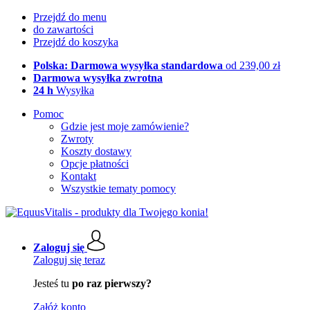
Przejdź do menu
do zawartości
Przejdź do koszyka
Polska: Darmowa wysyłka standardowa
od 239,00 zł
Darmowa wysyłka zwrotna
24 h
Wysyłka
Pomoc
Gdzie jest moje zamówienie?
Zwroty
Koszty dostawy
Opcje płatności
Kontakt
Wszystkie tematy pomocy
Zaloguj się
Zaloguj się teraz
Jesteś tu
po raz pierwszy?
Załóż konto