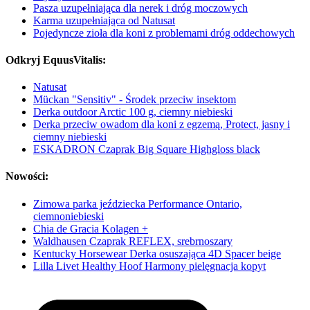
Pasza uzupełniająca dla nerek i dróg moczowych
Karma uzupełniająca od Natusat
Pojedyncze zioła dla koni z problemami dróg oddechowych
Odkryj EquusVitalis:
Natusat
Mückan "Sensitiv" - Środek przeciw insektom
Derka outdoor Arctic 100 g, ciemny niebieski
Derka przeciw owadom dla koni z egzemą, Protect, jasny i
ciemny niebieski
ESKADRON Czaprak Big Square Highgloss black
Nowości:
Zimowa parka jeździecka Performance Ontario,
ciemnoniebieski
Chia de Gracia Kolagen +
Waldhausen Czaprak REFLEX, srebrnoszary
Kentucky Horsewear Derka osuszająca 4D Spacer beige
Lilla Livet Healthy Hoof Harmony pielęgnacja kopyt