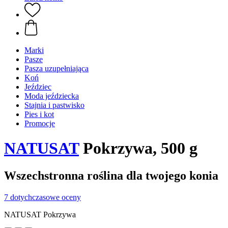
Marki
Pasze
Pasza uzupełniająca
Koń
Jeździec
Moda jeździecka
Stajnia i pastwisko
Pies i kot
Promocje
NATUSAT
Pokrzywa, 500 g
Wszechstronna roślina dla twojego konia
7 dotychczasowe oceny
NATUSAT Pokrzywa