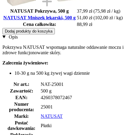
NATUSAT Pokrzywa, 500 g
37,99 zł
(75,98 zł / kg)
NATUSAT Mniszek lekarski, 500 g
51,00 zł
(102,00 zł / kg)
Cena całkowita:
88,99 zł
Dodaj produkty do koszyka
Opis
Pokrzywa NATUSAT wspomaga naturalne oddawanie moczu i
zdrowe funkcjonowanie skóry.
Zalecenia żywieniowe:
10-30 g na 500 kg żywej wagi dziennie
Nr art.:
NAT-25001
Zawartość:
500 g
EAN:
4260378072467
Numer
25001
producenta:
Marki:
NATUSAT
Postać
Płatki
dawkowania:
Deklaracja