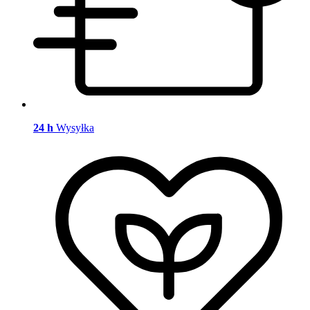
24 h
Wysyłka