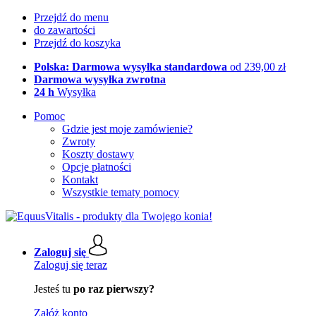
Przejdź do menu
do zawartości
Przejdź do koszyka
Polska: Darmowa wysyłka standardowa
od 239,00 zł
Darmowa wysyłka zwrotna
24 h
Wysyłka
Pomoc
Gdzie jest moje zamówienie?
Zwroty
Koszty dostawy
Opcje płatności
Kontakt
Wszystkie tematy pomocy
Zaloguj się
Zaloguj się teraz
Jesteś tu
po raz pierwszy?
Załóż konto