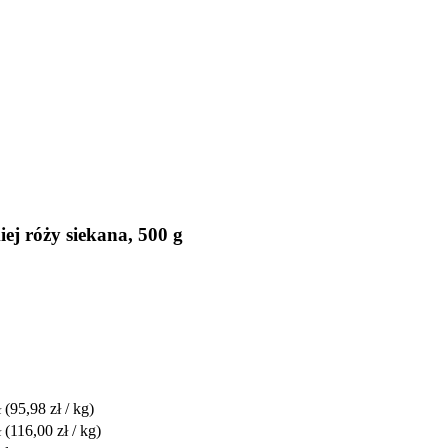
j róży siekana, 500 g
ł
(95,98 zł / kg)
ł
(116,00 zł / kg)