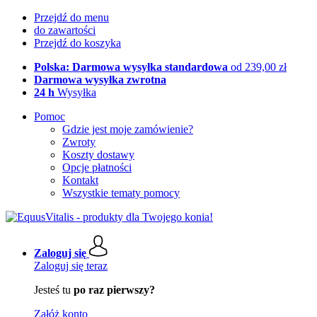
Przejdź do menu
do zawartości
Przejdź do koszyka
Polska: Darmowa wysyłka standardowa
od 239,00 zł
Darmowa wysyłka zwrotna
24 h
Wysyłka
Pomoc
Gdzie jest moje zamówienie?
Zwroty
Koszty dostawy
Opcje płatności
Kontakt
Wszystkie tematy pomocy
Zaloguj się
Zaloguj się teraz
Jesteś tu
po raz pierwszy?
Załóż konto