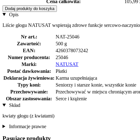
Cena całkowita:
105,99 
Dodaj produkty do koszyka
Opis
Liście głogu NATUSAT wspierają zdrowe funkcje sercowo-naczyniowe ko
Nr art.:
NAT-25046
Zawartość:
500 g
EAN:
4260378073242
Numer producenta:
25046
Marki:
NATUSAT
Postać dawkowania:
Płatki
Deklaracja żywieniowa:
Karma uzupełniająca
Typy koni:
Seniorzy i starsze konie, wszystkie konie
Przechowywanie:
Przechowywać w miejscu chroniącym aro
Obszar zastosowania:
Serce i krążenie
Skład
kwiaty głogu (z kwiatami)
Informacje prawne
Pasujące produkty