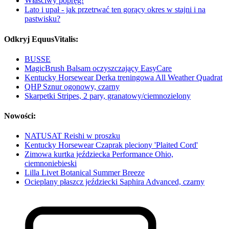
Właściwy popręg!
Lato i upał - jak przetrwać ten gorący okres w stajni i na
pastwisku?
Odkryj EquusVitalis:
BUSSE
MagicBrush Balsam oczyszczający EasyCare
Kentucky Horsewear Derka treningowa All Weather Quadrat
QHP Sznur ogonowy, czarny
Skarpetki Stripes, 2 pary, granatowy/ciemnozielony
Nowości:
NATUSAT Reishi w proszku
Kentucky Horsewear Czaprak pleciony 'Plaited Cord'
Zimowa kurtka jeździecka Performance Ohio,
ciemnoniebieski
Lilla Livet Botanical Summer Breeze
Ocieplany płaszcz jeździecki Saphira Advanced, czarny