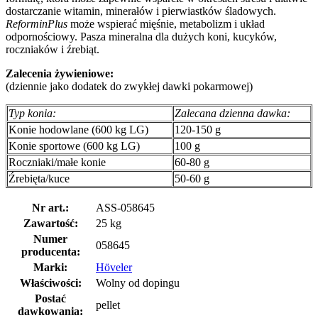
dostarczanie witamin, minerałów i pierwiastków śladowych.
ReforminPlus
może wspierać mięśnie, metabolizm i układ
odpornościowy. Pasza mineralna dla dużych koni, kucyków,
roczniaków i źrebiąt.
Zalecenia żywieniowe:
(dziennie jako dodatek do zwykłej dawki pokarmowej)
Typ konia:
Zalecana dzienna dawka:
Konie hodowlane (600 kg LG)
120-150 g
Konie sportowe (600 kg LG)
100 g
Roczniaki/małe konie
60-80 g
Źrebięta/kuce
50-60 g
Nr art.:
ASS-058645
Zawartość:
25 kg
Numer
058645
producenta:
Marki:
Höveler
Właściwości:
Wolny od dopingu
Postać
pellet
dawkowania: