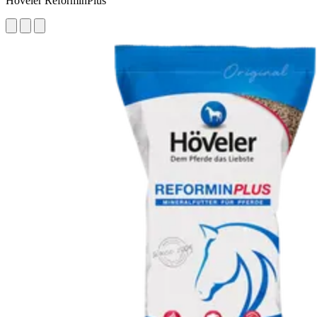
Höveler ReforminPlus