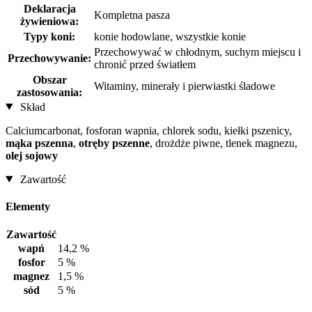
Deklaracja
Kompletna pasza
żywieniowa:
Typy koni:
konie hodowlane, wszystkie konie
Przechowywać w chłodnym, suchym miejscu i
Przechowywanie:
chronić przed światłem
Obszar
Witaminy, minerały i pierwiastki śladowe
zastosowania:
Skład
Calciumcarbonat, fosforan wapnia, chlorek sodu, kiełki pszenicy,
mąka pszenna
,
otręby pszenne
, drożdże piwne, tlenek magnezu,
olej sojowy
Zawartość
Elementy
Zawartość
wapń
14,2 %
fosfor
5 %
magnez
1,5 %
sód
5 %