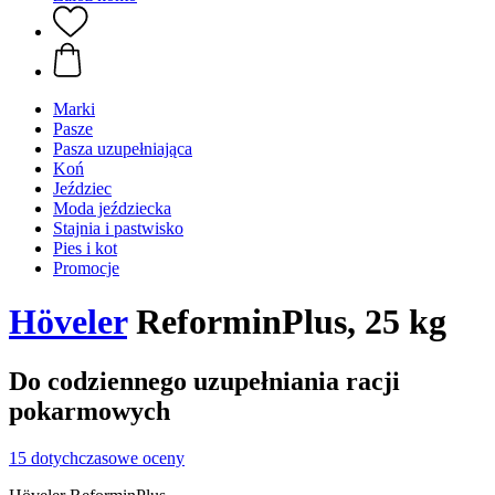
Marki
Pasze
Pasza uzupełniająca
Koń
Jeździec
Moda jeździecka
Stajnia i pastwisko
Pies i kot
Promocje
Höveler
ReforminPlus, 25 kg
Do codziennego uzupełniania racji
pokarmowych
15 dotychczasowe oceny