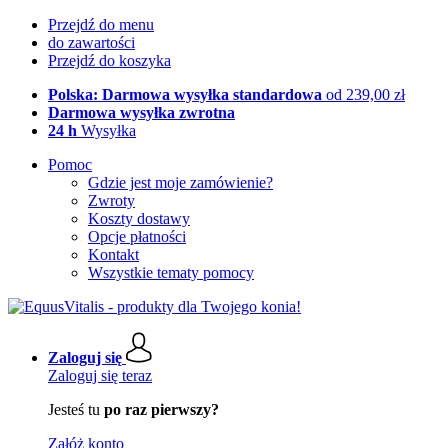
Przejdź do menu
do zawartości
Przejdź do koszyka
Polska: Darmowa wysyłka standardowa
od 239,00 zł
Darmowa wysyłka zwrotna
24 h
Wysyłka
Pomoc
Gdzie jest moje zamówienie?
Zwroty
Koszty dostawy
Opcje płatności
Kontakt
Wszystkie tematy pomocy
Zaloguj się
Zaloguj się teraz
Jesteś tu
po raz pierwszy?
Załóż konto