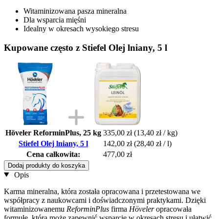
Witaminizowana pasza mineralna
Dla wsparcia mięśni
Idealny w okresach wysokiego stresu
Kupowane często z Stiefel Olej lniany, 5 l
Höveler ReforminPlus, 25 kg
335,00 zł
(13,40 zł / kg)
Stiefel Olej lniany, 5 l
142,00 zł
(28,40 zł / l)
Cena całkowita:
477,00 zł
Dodaj produkty do koszyka
Opis
Karma mineralna, która została opracowana i przetestowana we
współpracy z naukowcami i doświadczonymi praktykami. Dzięki
witaminizowanemu
ReforminPlus
firma
Höveler
opracowała
formułę, która może zapewnić wsparcie w okresach stresu i ułatwić