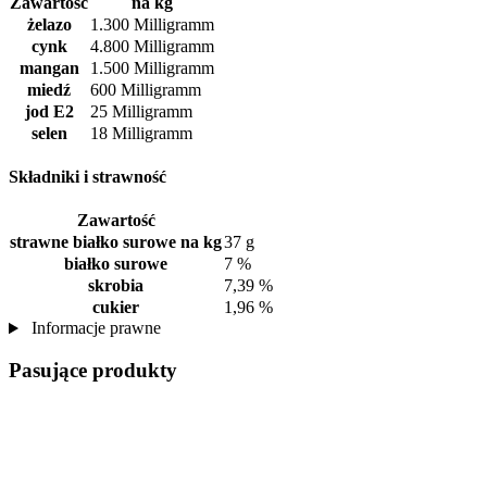
Zawartość
na kg
żelazo
1.300 Milligramm
cynk
4.800 Milligramm
mangan
1.500 Milligramm
miedź
600 Milligramm
jod E2
25 Milligramm
selen
18 Milligramm
Składniki i strawność
Zawartość
strawne białko surowe na kg
37 g
białko surowe
7 %
skrobia
7,39 %
cukier
1,96 %
Informacje prawne
Pasujące produkty