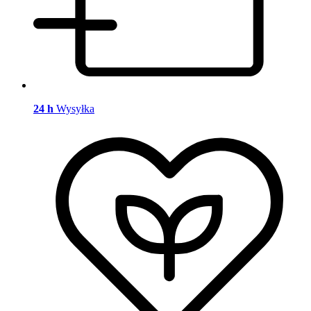
24 h
Wysyłka