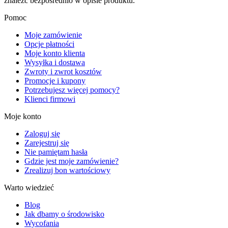
znaleźć bezpośrednio w opisie produktu.
Pomoc
Moje zamówienie
Opcje płatności
Moje konto klienta
Wysyłka i dostawa
Zwroty i zwrot kosztów
Promocje i kupony
Potrzebujesz więcej pomocy?
Klienci firmowi
Moje konto
Zaloguj się
Zarejestruj się
Nie pamiętam hasła
Gdzie jest moje zamówienie?
Zrealizuj bon wartościowy
Warto wiedzieć
Blog
Jak dbamy o środowisko
Wycofania