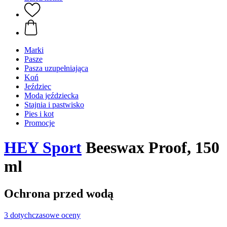
Marki
Pasze
Pasza uzupełniająca
Koń
Jeździec
Moda jeździecka
Stajnia i pastwisko
Pies i kot
Promocje
HEY Sport
Beeswax Proof, 150
ml
Ochrona przed wodą
3 dotychczasowe oceny