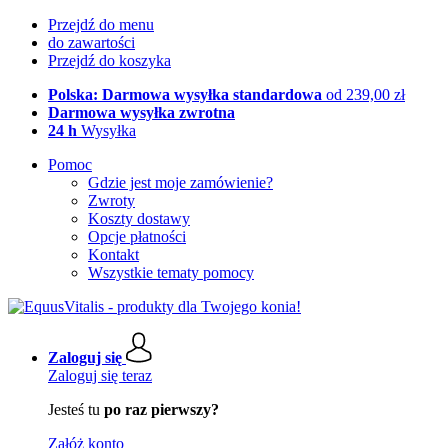
Przejdź do menu
do zawartości
Przejdź do koszyka
Polska: Darmowa wysyłka standardowa
od 239,00 zł
Darmowa wysyłka zwrotna
24 h
Wysyłka
Pomoc
Gdzie jest moje zamówienie?
Zwroty
Koszty dostawy
Opcje płatności
Kontakt
Wszystkie tematy pomocy
Zaloguj się
Zaloguj się teraz
Jesteś tu
po raz pierwszy?
Załóż konto