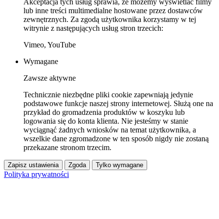
Akceptacja tych usług sprawia, że możemy wyświetlać filmy
lub inne treści multimedialne hostowane przez dostawców
zewnętrznych. Za zgodą użytkownika korzystamy w tej
witrynie z następujących usług stron trzecich:
Vimeo, YouTube
Wymagane
Zawsze aktywne
Technicznie niezbędne pliki cookie zapewniają jedynie
podstawowe funkcje naszej strony internetowej. Służą one na
przykład do gromadzenia produktów w koszyku lub
logowania się do konta klienta. Nie jesteśmy w stanie
wyciągnąć żadnych wniosków na temat użytkownika, a
wszelkie dane zgromadzone w ten sposób nigdy nie zostaną
przekazane stronom trzecim.
Zapisz ustawienia
Zgoda
Tylko wymagane
Polityka prywatności