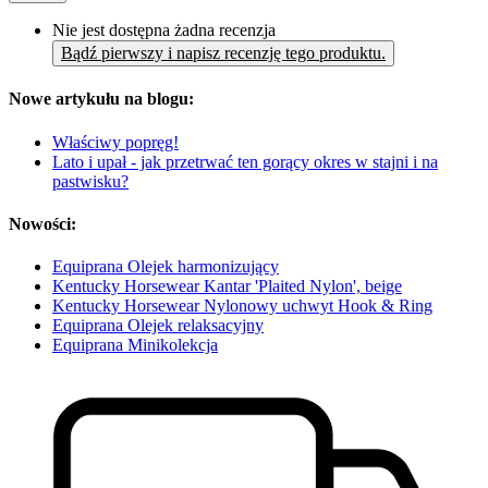
Nie jest dostępna żadna recenzja
Bądź pierwszy i napisz recenzję tego produktu.
Nowe artykułu na blogu:
Właściwy popręg!
Lato i upał - jak przetrwać ten gorący okres w stajni i na
pastwisku?
Nowości:
Equiprana Olejek harmonizujący
Kentucky Horsewear Kantar 'Plaited Nylon', beige
Kentucky Horsewear Nylonowy uchwyt Hook & Ring
Equiprana Olejek relaksacyjny
Equiprana Minikolekcja