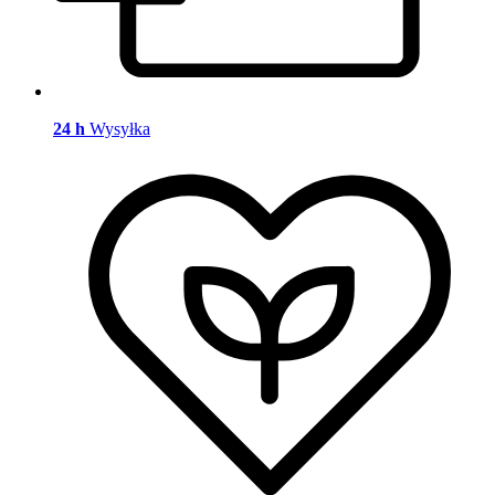
24 h
Wysyłka