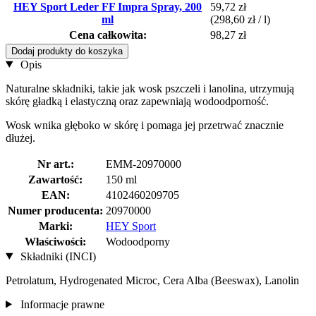
HEY Sport Leder FF Impra Spray, 200
59,72 zł
ml
(298,60 zł / l)
Cena całkowita:
98,27 zł
Dodaj produkty do koszyka
Opis
Naturalne składniki, takie jak wosk pszczeli i lanolina, utrzymują
skórę gładką i elastyczną oraz zapewniają wodoodporność.
Wosk wnika głęboko w skórę i pomaga jej przetrwać znacznie
dłużej.
Nr art.:
EMM-20970000
Zawartość:
150 ml
EAN:
4102460209705
Numer producenta:
20970000
Marki:
HEY Sport
Właściwości:
Wodoodporny
Składniki (INCI)
Petrolatum, Hydrogenated Microc, Cera Alba (Beeswax), Lanolin
Informacje prawne