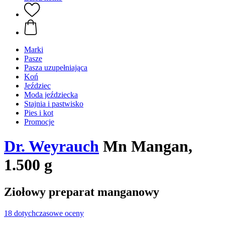
Marki
Pasze
Pasza uzupełniająca
Koń
Jeździec
Moda jeździecka
Stajnia i pastwisko
Pies i kot
Promocje
Dr. Weyrauch
Mn Mangan,
1.500 g
Ziołowy preparat manganowy
18 dotychczasowe oceny