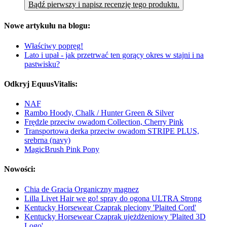
Bądź pierwszy i napisz recenzję tego produktu.
Nowe artykułu na blogu:
Właściwy popręg!
Lato i upał - jak przetrwać ten gorący okres w stajni i na
pastwisku?
Odkryj EquusVitalis:
NAF
Rambo Hoody, Chalk / Hunter Green & Silver
Frędzle przeciw owadom Collection, Cherry Pink
Transportowa derka przeciw owadom STRIPE PLUS,
srebrna (navy)
MagicBrush Pink Pony
Nowości:
Chia de Gracia Organiczny magnez
Lilla Livet Hair we go! spray do ogona ULTRA Strong
Kentucky Horsewear Czaprak pleciony 'Plaited Cord'
Kentucky Horsewear Czaprak ujeżdżeniowy 'Plaited 3D
Logo'