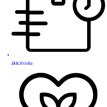
24 h
Wysyłka