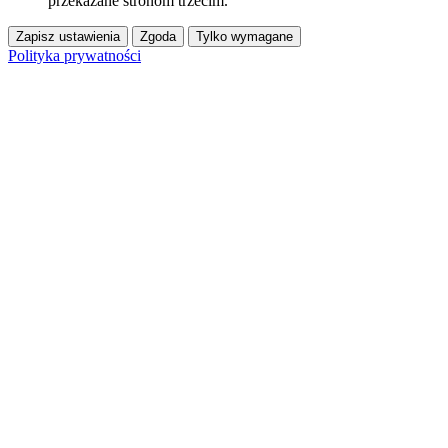
przekazane stronom trzecim.
Zapisz ustawienia
Zgoda
Tylko wymagane
Polityka prywatności