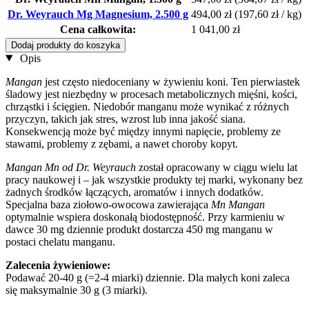
Dr. Weyrauch Mg Magnesium, 2.500 g
494,00 zł
(197,60 zł / kg)
Cena całkowita:
1 041,00 zł
Dodaj produkty do koszyka
Opis
Mangan
jest często niedoceniany w żywieniu koni. Ten pierwiastek
śladowy jest niezbędny w procesach metabolicznych mięśni, kości,
chrząstki i ścięgien. Niedobór manganu może wynikać z różnych
przyczyn, takich jak stres, wzrost lub inna jakość siana.
Konsekwencją może być między innymi napięcie, problemy ze
stawami, problemy z zębami, a nawet choroby kopyt.
Mangan Mn od Dr. Weyrauch
został opracowany w ciągu wielu lat
pracy naukowej i – jak wszystkie produkty tej marki, wykonany bez
żadnych środków łączących, aromatów i innych dodatków.
Specjalna baza ziołowo-owocowa zawierająca
Mn Mangan
optymalnie wspiera doskonałą biodostępność. Przy karmieniu w
dawce 30 mg dziennie produkt dostarcza 450 mg manganu w
postaci chelatu manganu.
Zalecenia żywieniowe:
Podawać 20-40 g (=2-4 miarki) dziennie. Dla małych koni zaleca
się maksymalnie 30 g (3 miarki).