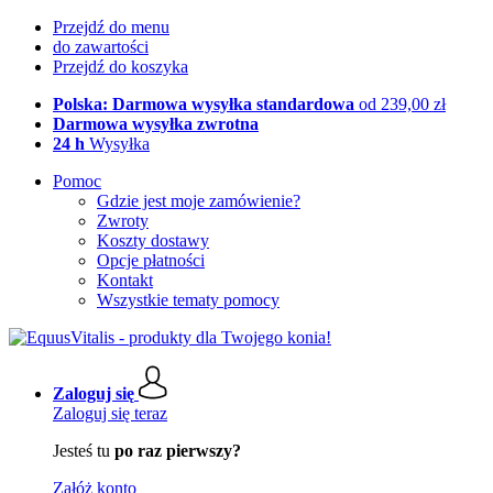
Przejdź do menu
do zawartości
Przejdź do koszyka
Polska: Darmowa wysyłka standardowa
od 239,00 zł
Darmowa wysyłka zwrotna
24 h
Wysyłka
Pomoc
Gdzie jest moje zamówienie?
Zwroty
Koszty dostawy
Opcje płatności
Kontakt
Wszystkie tematy pomocy
Zaloguj się
Zaloguj się teraz
Jesteś tu
po raz pierwszy?
Załóż konto