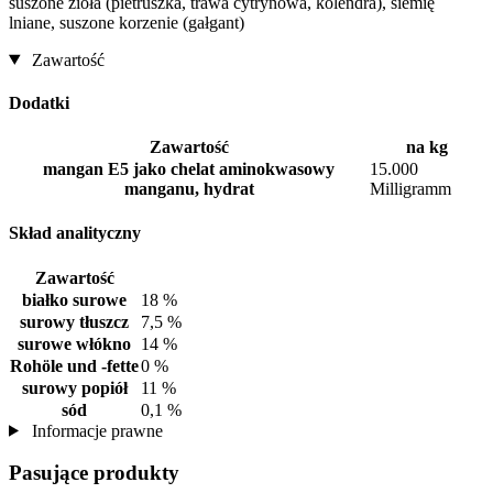
suszone zioła (pietruszka, trawa cytrynowa, kolendra), siemię
lniane, suszone korzenie (gałgant)
Zawartość
Dodatki
Zawartość
na kg
mangan E5 jako chelat aminokwasowy
15.000
manganu, hydrat
Milligramm
Skład analityczny
Zawartość
białko surowe
18 %
surowy tłuszcz
7,5 %
surowe włókno
14 %
Rohöle und -fette
0 %
surowy popiół
11 %
sód
0,1 %
Informacje prawne
Pasujące produkty