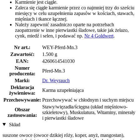
Karmienie jest ciągłe.
Zaleca się ciągłe karmienie przez co najmniej trzy do sześciu
miesięcy w celu uzupełnienia zapasów w kościach, stawach,
mięśniach i tkance łącznej.
Należy zapewnić zasadniczo oparte na potrzebach
zaopatrzenie w inne pierwiastki śladowe, takie jak żelazo,
cynk, miedź i selen, i podawać np.
Nr 4 Goldwert
.
Nr art.:
WEY-Pferd-Mn.3
Zawartość:
1.500 g
EAN:
4260614541030
Numer
Pferd-Mn.3
producenta:
Marki:
Dr. Weyrauch
Deklaracja
Karma uzupełniająca
żywieniowa:
Przechowywanie:
Przechowywać w chłodnym i suchym miejscu
Stawy/więzadła/ścięgna (układ mięśniowo-
Obszar
szkieletowy), Muskulatura, Witaminy, minerały
zastosowania:
i pierwiastki śladowe
Skład
suszone owoce (owoce dzikiej róży, koper, anyż, mangostan),