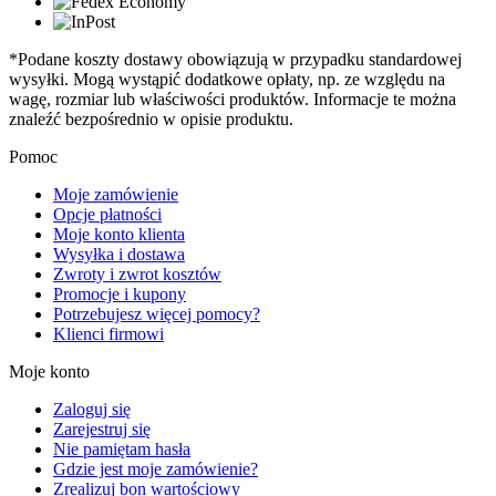
*Podane koszty dostawy obowiązują w przypadku standardowej
wysyłki. Mogą wystąpić dodatkowe opłaty, np. ze względu na
wagę, rozmiar lub właściwości produktów. Informacje te można
znaleźć bezpośrednio w opisie produktu.
Pomoc
Moje zamówienie
Opcje płatności
Moje konto klienta
Wysyłka i dostawa
Zwroty i zwrot kosztów
Promocje i kupony
Potrzebujesz więcej pomocy?
Klienci firmowi
Moje konto
Zaloguj się
Zarejestruj się
Nie pamiętam hasła
Gdzie jest moje zamówienie?
Zrealizuj bon wartościowy