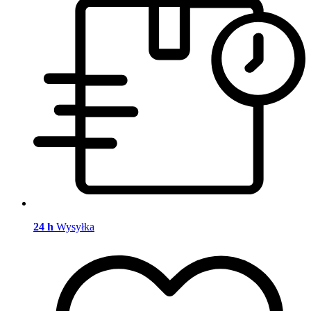
24 h
Wysyłka