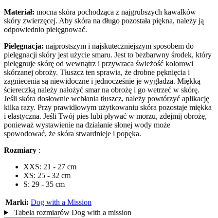
Materiał:
mocna skóra pochodząca z najgrubszych kawałków
skóry zwierzęcej. Aby skóra na długo pozostała piękna, należy ją
odpowiednio pielęgnować.
Pielęgnacja:
najprostszym i najskuteczniejszym sposobem do
pielęgnacji skóry jest użycie smaru. Jest to bezbarwny środek, który
pielęgnuje skórę od wewnątrz i przywraca świeżość kolorowi
skórzanej obroży. Tłuszcz ten sprawia, że drobne pęknięcia i
zagniecenia są niewidoczne i jednocześnie je wygładza. Miękką
ściereczką należy nałożyć smar na obrożę i go wetrzeć w skórę.
Jeśli skóra dosłownie wchłania tłuszcz, należy powtórzyć aplikację
kilka razy. Przy prawidłowym użytkowaniu skóra pozostaje miękka
i elastyczna. Jeśli Twój pies lubi pływać w morzu, zdejmij obrożę,
ponieważ wystawienie na działanie słonej wody może
spowodować, że skóra stwardnieje i popęka.
Rozmiary
:
XXS: 21 - 27 cm
XS: 25 - 32 cm
S: 29 - 35 cm
Marki:
Dog with a Mission
Tabela rozmiarów Dog with a mission