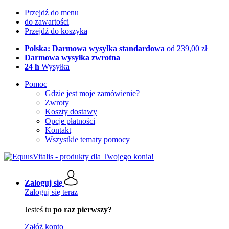
Przejdź do menu
do zawartości
Przejdź do koszyka
Polska: Darmowa wysyłka standardowa
od 239,00 zł
Darmowa wysyłka zwrotna
24 h
Wysyłka
Pomoc
Gdzie jest moje zamówienie?
Zwroty
Koszty dostawy
Opcje płatności
Kontakt
Wszystkie tematy pomocy
Zaloguj się
Zaloguj się teraz
Jesteś tu
po raz pierwszy?
Załóż konto