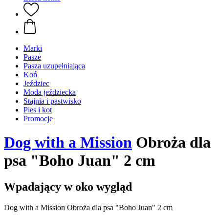
Marki
Pasze
Pasza uzupełniająca
Koń
Jeździec
Moda jeździecka
Stajnia i pastwisko
Pies i kot
Promocje
Dog with a Mission
Obroża dla
psa "Boho Juan" 2 cm
Wpadający w oko wygląd
Dog with a Mission Obroża dla psa "Boho Juan" 2 cm