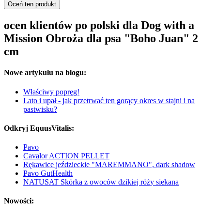
Oceń ten produkt
ocen klientów po polski dla Dog with a
Mission Obroża dla psa "Boho Juan" 2
cm
Nowe artykułu na blogu:
Właściwy popręg!
Lato i upał - jak przetrwać ten gorący okres w stajni i na
pastwisku?
Odkryj EquusVitalis:
Pavo
Cavalor ACTION PELLET
Rękawice jeździeckie "MAREMMANO", dark shadow
Pavo GutHealth
NATUSAT Skórka z owoców dzikiej róży siekana
Nowości: