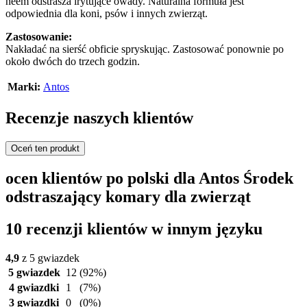
neem odstrasza irytujące owady. Naturalna formuła jest
odpowiednia dla koni, psów i innych zwierząt.
Zastosowanie:
Nakładać na sierść obficie spryskując. Zastosować ponownie po
około dwóch do trzech godzin.
Marki:
Antos
Recenzje naszych klientów
Oceń ten produkt
ocen klientów po polski dla Antos Środek
odstraszający komary dla zwierząt
10 recenzji klientów w innym języku
4,9
z 5 gwiazdek
5 gwiazdek
12
(92%)
4 gwiazdki
1
(7%)
3 gwiazdki
0
(0%)