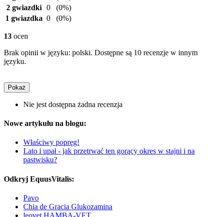
2 gwiazdki
0
(0%)
1 gwiazdka
0
(0%)
13
ocen
Brak opinii w języku: polski. Dostępne są 10 recenzje w innym
języku.
Pokaż
Nie jest dostępna żadna recenzja
Nowe artykułu na blogu:
Właściwy popręg!
Lato i upał - jak przetrwać ten gorący okres w stajni i na
pastwisku?
Odkryj EquusVitalis:
Pavo
Chia de Gracia Glukozamina
leovet HAMBA-VET