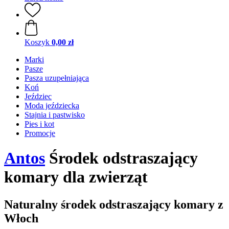
Koszyk
0,00 zł
Marki
Pasze
Pasza uzupełniająca
Koń
Jeździec
Moda jeździecka
Stajnia i pastwisko
Pies i kot
Promocje
Antos
Środek odstraszający
komary dla zwierząt
Naturalny środek odstraszający komary z
Włoch