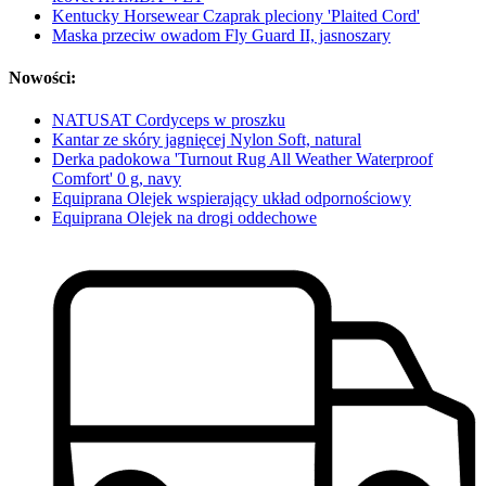
Kentucky Horsewear Czaprak pleciony 'Plaited Cord'
Maska przeciw owadom Fly Guard II, jasnoszary
Nowości:
NATUSAT Cordyceps w proszku
Kantar ze skóry jagnięcej Nylon Soft, natural
Derka padokowa 'Turnout Rug All Weather Waterproof
Comfort' 0 g, navy
Equiprana Olejek wspierający układ odpornościowy
Equiprana Olejek na drogi oddechowe