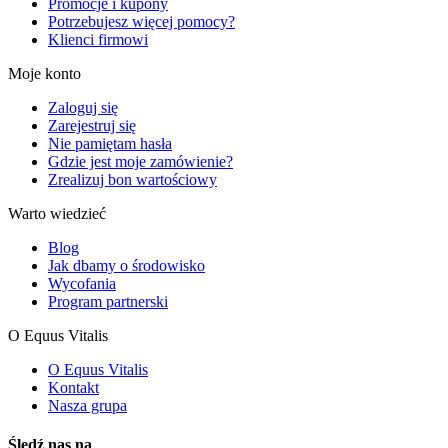
Promocje i kupony
Potrzebujesz więcej pomocy?
Klienci firmowi
Moje konto
Zaloguj się
Zarejestruj się
Nie pamiętam hasła
Gdzie jest moje zamówienie?
Zrealizuj bon wartościowy
Warto wiedzieć
Blog
Jak dbamy o środowisko
Wycofania
Program partnerski
O Equus Vitalis
O Equus Vitalis
Kontakt
Nasza grupa
Śledź nas na