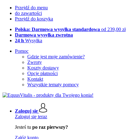
Przejdź do menu
do zawartości
Przejdź do koszyka
Polska: Darmowa wysyłka standardowa
od 239,00 zł
Darmowa wysyłka zwrotna
24 h
Wysyłka
Pomoc
Gdzie jest moje zamówienie?
Zwroty
Koszty dostawy
Opcje płatności
Kontakt
Wszystkie tematy pomocy
Zaloguj się
Zaloguj się teraz
Jesteś tu
po raz pierwszy?
Załóż konto