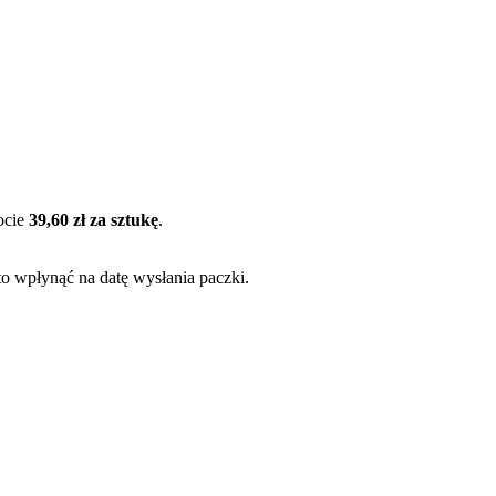
ocie
39,60 zł za sztukę
.
to wpłynąć na datę wysłania paczki.