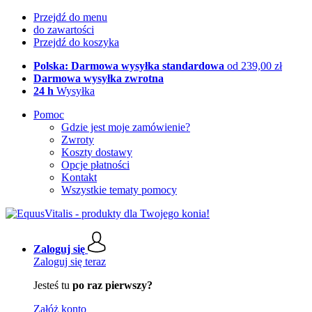
Przejdź do menu
do zawartości
Przejdź do koszyka
Polska: Darmowa wysyłka standardowa
od 239,00 zł
Darmowa wysyłka zwrotna
24 h
Wysyłka
Pomoc
Gdzie jest moje zamówienie?
Zwroty
Koszty dostawy
Opcje płatności
Kontakt
Wszystkie tematy pomocy
Zaloguj się
Zaloguj się teraz
Jesteś tu
po raz pierwszy?
Załóż konto