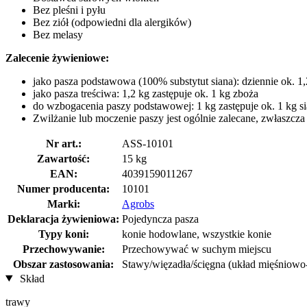
Bez pleśni i pyłu
Bez ziół (odpowiedni dla alergików)
Bez melasy
Zalecenie żywieniowe:
jako pasza podstawowa (100% substytut siana): dziennie ok. 1
jako pasza treściwa: 1,2 kg zastępuje ok. 1 kg zboża
do wzbogacenia paszy podstawowej: 1 kg zastępuje ok. 1 kg s
Zwilżanie lub moczenie paszy jest ogólnie zalecane, zwłaszcza
Nr art.:
ASS-10101
Zawartość:
15 kg
EAN:
4039159011267
Numer producenta:
10101
Marki:
Agrobs
Deklaracja żywieniowa:
Pojedyncza pasza
Typy koni:
konie hodowlane, wszystkie konie
Przechowywanie:
Przechowywać w suchym miejscu
Obszar zastosowania:
Stawy/więzadła/ścięgna (układ mięśniowo
Skład
trawy