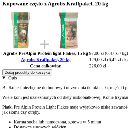
Kupowane często z Agrobs Kraftpaket, 20 kg
Agrobs PreAlpin Protein light Flakes, 15 kg
97,00 zł
(6,47 zł / kg)
Agrobs Kraftpaket, 20 kg
129,00 zł
(6,45 zł / k
Cena całkowita:
226,00 zł
Dodaj produkty do koszyka
Opis
Białko jest niezbędne do budowy i utrzymania tkanki ciała, mięśni i
Wiele koni jest uzależnionych od diety niskobiałkowej. Konie trzyman
Płatki Pre Alpin Protein Light Flakes mają wyjątkowo niską zawarto
jak słoma czy otręby.
Karma sucha lub namoczona, gotowa w 5 minut
Dostawca surowych włókien