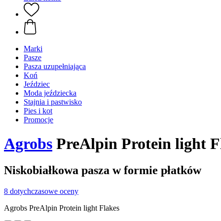
Marki
Pasze
Pasza uzupełniająca
Koń
Jeździec
Moda jeździecka
Stajnia i pastwisko
Pies i kot
Promocje
Agrobs
PreAlpin Protein light F
Niskobiałkowa pasza w formie płatków
8 dotychczasowe oceny
Agrobs PreAlpin Protein light Flakes