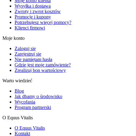
Moje konto klienta
Wysyłka i dostawa
Zwroty i zwrot kosztów
Promocje i kupony
Potrzebujesz więcej pomocy?
Klienci firmowi
Moje konto
Zaloguj się
Zarejestruj się
Nie pamiętam hasła
Gdzie jest moje zamówienie?
Zrealizuj bon wartościowy
Warto wiedzieć
Blog
Jak dbamy o środowisko
Wycofania
Program partnerski
O Equus Vitalis
O Equus Vitalis
Kontakt