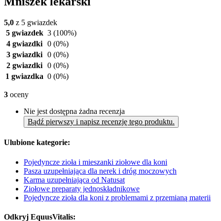
Mniszek lekarski
5,0
z 5 gwiazdek
5 gwiazdek
3
(100%)
4 gwiazdki
0
(0%)
3 gwiazdki
0
(0%)
2 gwiazdki
0
(0%)
1 gwiazdka
0
(0%)
3
oceny
Nie jest dostępna żadna recenzja
Bądź pierwszy i napisz recenzję tego produktu.
Ulubione kategorie:
Pojedyncze zioła i mieszanki ziołowe dla koni
Pasza uzupełniająca dla nerek i dróg moczowych
Karma uzupełniająca od Natusat
Ziołowe preparaty jednoskładnikowe
Pojedyncze zioła dla koni z problemami z przemianą materii
Odkryj EquusVitalis: