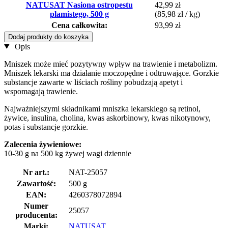
NATUSAT Nasiona ostropestu
42,99 zł
plamistego, 500 g
(85,98 zł / kg)
Cena całkowita:
93,99 zł
Dodaj produkty do koszyka
Opis
Mniszek może mieć pozytywny wpływ na trawienie i metabolizm.
Mniszek lekarski ma działanie moczopędne i odtruwające. Gorzkie
substancje zawarte w liściach rośliny pobudzają apetyt i
wspomagają trawienie.
Najważniejszymi składnikami mniszka lekarskiego są retinol,
żywice, insulina, cholina, kwas askorbinowy, kwas nikotynowy,
potas i substancje gorzkie.
Zalecenia żywieniowe:
10-30 g na 500 kg żywej wagi dziennie
Nr art.:
NAT-25057
Zawartość:
500 g
EAN:
4260378072894
Numer
25057
producenta:
Marki:
NATUSAT