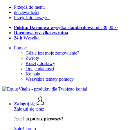
Przejdź do menu
do zawartości
Przejdź do koszyka
Polska: Darmowa wysyłka standardowa
od 239,00 zł
Darmowa wysyłka zwrotna
24 h
Wysyłka
Pomoc
Gdzie jest moje zamówienie?
Zwroty
Koszty dostawy
Opcje płatności
Kontakt
Wszystkie tematy pomocy
Zaloguj się
Zaloguj się teraz
Jesteś tu
po raz pierwszy?
Załóż konto