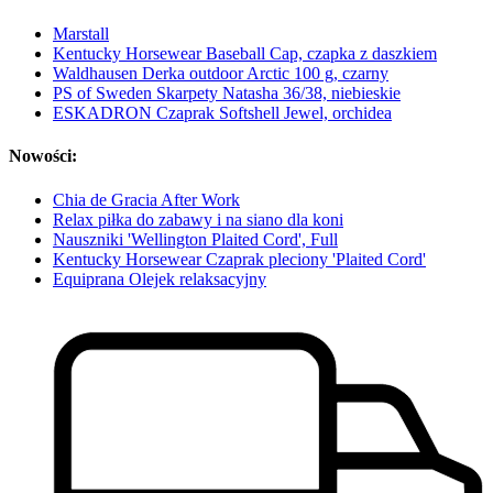
Marstall
Kentucky Horsewear Baseball Cap, czapka z daszkiem
Waldhausen Derka outdoor Arctic 100 g, czarny
PS of Sweden Skarpety Natasha 36/38, niebieskie
ESKADRON Czaprak Softshell Jewel, orchidea
Nowości:
Chia de Gracia After Work
Relax piłka do zabawy i na siano dla koni
Nauszniki 'Wellington Plaited Cord', Full
Kentucky Horsewear Czaprak pleciony 'Plaited Cord'
Equiprana Olejek relaksacyjny