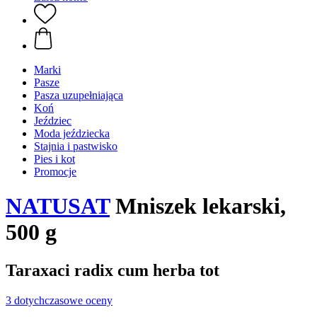
Marki
Pasze
Pasza uzupełniająca
Koń
Jeździec
Moda jeździecka
Stajnia i pastwisko
Pies i kot
Promocje
NATUSAT
Mniszek lekarski,
500 g
Taraxaci radix cum herba tot
3 dotychczasowe oceny